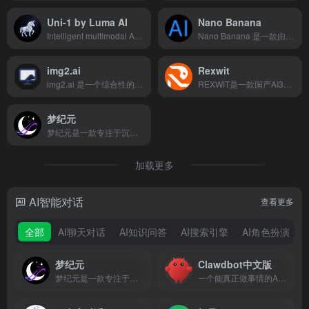
Uni-1 by Luma AI
Nano Banana
Intelligent multimodal AI for high-fidelity image generation with spatial reasoning and text accuracy.
Nano Banana 是一款由 Gemini 2.5 Flash Image 驱动的提示词驱动型 AI 图像编辑器。它支持在保持角色一致性和场景完整性的前提下进行精确编辑，用户可以通过自然语言提示词实现多图融合、风格迁移，并精准控制背景、颜色和姿势等细节。
img2.ai
Rexwit
img2.ai 是一个综合性的创意平台，它将图像到图像和图像到视频的 AI 工作流程整合到一个直观的界面中。用户可以生成
‌REXWIT‌是一款国产AI3D全链路创作软件，支持本地运行、文生图、智能编辑与3D生成一体化，集成Qwen、Flux、Hunyuan 3D等主流模型，适用于设计、电商、影视、建筑等多个行业 。
梦纪元
梦纪元是一款专注于沉浸式情感陪伴的AI聊天应用，支持自定义角色、角色主动互动与个性化场景设置，为用户提供有温度的虚拟陪伴体验。
加载更多
AI智能对话
查看更多
全部
AI聊天对话
AI知识问答
AI搜索引擎
AI角色扮演
梦纪元
Clawdbot中文版
梦纪元是一款专注于沉浸式情感陪伴的AI聊天应用，支持自定义角色、角色主动互动与个性化场景设置，为用户提供有温度的虚拟陪伴体验。
一个能真正做事情的AI Agents