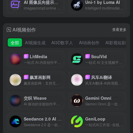
AI 图像反向提示词生成器
Uni-1 by Luma AI
imageprompt.online 是一款专业的免费 AI 图像反向提示词生成工具。它支持通过上传图片一键“反向工程”获取精准描述词（Image to Prompt），并针对 Midjourney、Stable Diffusion、DALL-E 3 及 Flux 等主流模型深度优化。
Intelligent multimodal AI for high-fidelity image generation with spatial reasoning and text accuracy.
AI视频创作
查看更多
全部
AI视频生成
AI3D数字人
AI动画创作
AI影视短剧
LitMedia
SoulVid
新
新
一站式 AI 内容创作平台，集 AI 图片生成、视频生成、Lip Sync 和 AI 音乐创作于一体
一站式 AI 文生视频平台，从剧本创作到成片渲染，轻松生成 AI 短剧和 MV
飙算画影网
风车Ai翻译
新
新
飙算画影网：支持无限画布一站式AI图片/视频创作平台。集合IMAGE2/Seedream5.0等多款AI模型，一站式完成电商主图、详情排版、图文转短视频，支持批量素材产出与团队协同，适配自媒体、商家快速批量制作带货视觉内容。
风车AI翻译-Ai跨境图片翻译工具,视频翻译，文档翻译，外贸电商抠图，可快速玩意30+种语言文字，局部翻译及二次精修。跨境翻译必备软件工具，图片、视频在线翻译，ai快速铺品。跨境翻译就找风车AI翻译，支持图片、视频、局部翻译及二次精修
交织 Weave
Gemini Omni
AI 驱动的全能创作平台 - AI漫剧制作、视频生成、AI绘画、小说创作，一站式实现你的创意。
Gemini Omni 是一款革命性的 AI 视频生成器，只需简单的文本或图像提示，即可在几分钟内创作出好莱坞级的电影剪辑。它内置了理解现实世界物理规律的世界模型，能够实现逼真的动画效果。用户可以通过自然语言对话不断完善作品，将任何照片转化为动态视频，并结合多种输入方式生成独特的视觉内容。
Seedance 2.0 AI 视频生成器
GeniLoop
Seedance 2.0 是一款先进的 AI 视频生成器，能够将文本提示词、图片和参考片段转化为高质量的 1080p 视频。它支持同步音频、一致的角色表现和动态摄像机运镜，并提供独特的多参考输入和原生多镜头输出功能，帮助用户高效创作极具吸引力的视频内容。
一站式AI工作室--在线创作AI视频与图片