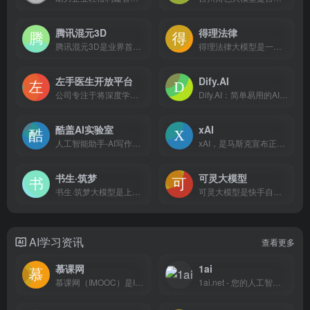
腾讯混元3D
得理法律
腾讯混元3D是业界首个同时支持文字、图像生成3D的开源大模型，采用两阶段生成方法，能在短时间内高效生成高质量3D资产，为3D设计、游戏开发、影视制作等领域提供强大技术支持。
得理法律大模型是一款基于开源预训练模型的垂直领域大模型，专为法律行业设计，提供快速准确的法律问答、深入的法律分析及智能文本撰写等服务
左手医生开放平台
Dify.AI
公司专注于将深度学习、大数据处理、语义理解、医疗交互式对话等领先的AI技术与医学相融合，通过AI+数据，赋能医疗健康行业各个环节，实现智慧医疗升级，提升医疗行业的效率和体验。
Dify.AI：简单易用的AI应用开发平台，助力快速构建和运营智能应用。
酷盖AI实验室
xAI
人工智能助手-AI写作机器人;智能写作;10W+用户选择对话机器人，提供各类AI工具、智能对话、写作等chat人工智能工具，免费分享使用教程以及指令指南，为用户定向训练AI模型，提供AI定制服务。
xAI，是马斯克宣布正式成立的一家人工智能公司，旨在深入研究人工智能中的“深度学习的数学”，探索AI的“万物理论”，推动AI技术的新发展。
书生·筑梦
可灵大模型
书生·筑梦大模型是上海人工智能实验室研发的文生视频大模型，能够根据输入的提示词生成有故事性、含多镜头的分钟级视频，具有转场流畅、故事连贯、画质高清等特点。
可灵大模型是快手自研的视频生成大模型，能够生成长达2分钟的高质量视频，并支持多种视频风格和特效。
AI学习资讯
查看更多
慕课网
1ai
慕课网（IMOOC）是IT技能学习平台。慕课网(IMOOC)课程涉及人工智能、JAVA、前端、Python、大数据等60类主流技术语言，覆盖了面试就业、职业成长、自我提升等需求场景，帮助用户实现从技能提升到岗位提升的能力闭环。
1ai.net - 您的人工智能(AI)学习与应用伙伴。本平台汇集了丰富的AI资源，包括实用的AI导航、详尽的AI教程和最新的AI行业资讯，满足从初学者到专业人士的需求。无论您是AI技术爱好者还是寻求商业应用的创业者，1ai.net都能为您提供最佳的AIGC工具和平台，助力您的学习和商业发展。加入我们，与全球AI爱好者一起探索AI的无限潜能，共同推动人工智能技术的创新与进步。