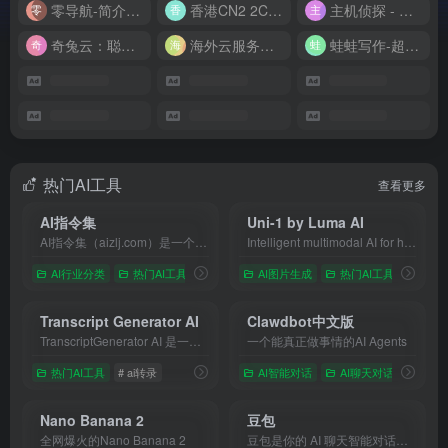
零导航-简介实用的网址导航
香港CN2 2C2G20M 9.9/月
主机侦探 - 少花钱，用好云
奇兔云：聪明人的“省”钱计划！
海外云服务器全网最低价
蛙蛙写作-超级AI智能写作助手
热门AI工具
查看更多
AI指令集
Uni-1 by Luma AI
AI指令集（aizlj.com）是一个专注于大模型Prompt提示词与智能体生态的工作流开源内容平台。一站式提供国内外主流大模型的一键复制精品指令，涵盖AI办公、自动编程、自媒体文案等刚需场景。独家聚合好玩的AI Pets赛博宠物互动陪伴提示词，以及让智能体直接开挂的高阶Skills技能组件。拒绝套话，开箱即用，助你完美调教大模型！
Intelligent multimodal AI for high-fidelity image generation with spatial reasoning and text accuracy.
AI行业分类
热门AI工具
# AIPets
# aizlj
AI图片生成
# AI宠物
热门AI工具
# ai
# 
Transcript Generator AI
Clawdbot中文版
TranscriptGenerator AI 是一款高效的音频与视频转文字工具，支持多种语言与格式上传，自动生成准确的文本转录，适用于会议记录、访谈整理、播客字幕与内容创作，大幅提升整理效率。
一个能真正做事情的AI Agents
热门AI工具
# ai转录
AI智能对话
AI聊天对话
# Claw
Nano Banana 2
豆包
全网爆火的Nano Banana 2
豆包是你的 AI 聊天智能对话问答助手，写作文案翻译编程全能工具。豆包为你答疑解惑，提供灵感，辅助创作，也可以和你畅聊任何你感兴趣的话题。