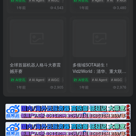
AI资讯
# AI Agent
# AIGC
# AIGC应用
AI资讯
# Agent
# AI
# AIGC
1年前
4,543
1年前
3,480
全球首届机器人格斗大赛震
多领域SOTA诞生！
撼开赛
Vid2World：清华、重大联手
打造，视频扩散到世界模型
AI资讯
# AI Agent
# AIGC
# AIGC应用
AI资讯
# AI Agent
# AIGC
# AI
的无缝衔接
1年前
2,905
1年前
2,976