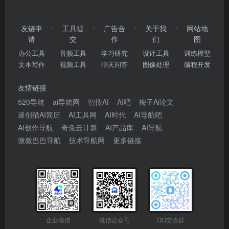
友链申
工具提
广告合
关于我
网站地
请
交
作
们
图
办公工具
音频工具
学习研究
设计工具
训练模型
文本写作
视频工具
聊天问答
图像处理
编程开发
友情链接
520导航
ai导航网
智搜AI
AI吧
梅子Ai论文
速创猫AI简历
AI工具网
AI时代
AI导航吧
AI创作导航
奇兔云计算
AI产品库
AI导航
微微巴巴导航
技术导航网
更多链接
企业微信
微信公众号
QQ交流群