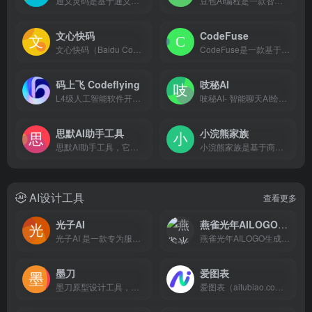
通义灵码是基于通义大模型的 AI 研发辅助工具，提供代码智能生成、研发智能问答、多文件代码修改、自主执行等能力，为开发者带来智能化研发体验，引领 AI 原生研发新范式。
豆包AI编程是一款智能编程助手，支持多种编程语言，提供代码生成、解释、修复及优化等全方位编程辅助，旨在帮助开发者提高编程效率和质量。
文心快码
CodeFuse
文心快码（Baidu Comate）是一款基于百度文心大模型...
CodeFuse是一款基于蚂蚁集团自研基础大模型微调的代码大模型，旨在为国内开发者提供智能研发服务，辅助提高编码效率和代码质量。
码上飞 Codeflying
吱秘AI
L4级人工智能软件开发平台，专为小白打造。码上飞是国内首发的“文生软件”平台，一句话就是生成1个APP。码上飞能够快速解析用户发送的文字需求并直接生成出端到端的应用程序和AI智能体应用，供用户在线预览、体验以及修改。同时支持一键下载应用的「桌面应用安装包」以及「应用文档及源代码」甚至包括配套「计算机
吱秘AI- 智能聊天AI绘画，还可以创作、编写、翻译、写代码等多种功能，满足用户生活和工作的多方面需求
思默AI助手工具
小浣熊家族
思默AI助手工具，它不仅支持AI问答，还有智能写作、AI专业训练、代码助手、AI娱乐、AI绘画和AI语音的功能，每个分类下都有不同的小功能可以使用，非常全面。
小浣熊家族是基于商汤自研大语言模型的智能助手，包含代码助手、办公助手，满足用户代码编写、数据分析、编程学习等各类需求。
AI设计工具
查看更多
光子AI
燕雀光年AILOGO生成器
光子AI 是一款专为服装类电商设计的智能商品图生成平台，融合了最前沿的 AI 图像生成技术，支持一键AI换模特、AI换装、AI商品图制作，可轻松生成虚拟模特图、白底图与场景图。平台提供AI换背景、AI换脸、AI修图、AI换色等多种实用功能，帮助商家快速制作符合平台调性的高质量商品图，适配跨境电商平台、独立站、TikTok小店、Shopify店铺、淘宝、拼多多、京东、抖音等多个场景。无需拍摄、无需模特，一键生成多版本商拍图和种草图，大幅降低拍摄成本，同时提升出图效率和商品转化率，是电商设计师与运营团队的得力助手。
燕雀光年AILOGO生成器 ✨ 产品简介 燕雀光年AILOG...
墨刀
爱图表
墨刀原型设计工具，支持APP、网站页面、管理后台、可视化大屏、工业HMI、小程序、H5多场景领域原型设计，AI智能生成组件、页面，智能填充，支持执行AI语义化指令，支持团队项目实时协作和管理，金融级数据安全保障，还支持私有化部署，是产品经理、设计师和技术开发团队必备工具。
爱图表（aitubiao.com）就是AI图表，是由镝数科技推出的一款创新型智能数据可视化平台，专注于为用户提供便捷的图表生成、数据分析和报告撰写服务。通过接入前沿的DeepSeek系列AI模型，爱图表结合强大的数据处理能力与智能化功能，致力于帮助职场人士高效处理和表达数据，提升工作效率和报告质量。