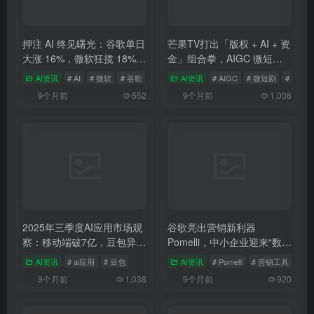
押注 AI 终见曙光：谷歌单日
芒果TV打出「版权 + AI + 资
大涨 16%，微软狂揽 18%，
金」组合拳，AIGC 微短剧
科技巨头的 “苦熬与爆发”
行业将迎洗牌？
AI资讯
# AI
# 微软
# 谷歌
AI资讯
# AIGC
# 微短剧
# 芒果T
9个月前
652
9个月前
1,008
2025年三季度AI应用市场观
谷歌亮出营销新利器
察：移动端破7亿，豆包异军
Pomelli，中小企业迎来“数字
突起
军师”时代
AI资讯
# ai应用
# 豆包
AI资讯
# Pomelli
# 营销工具
# 谷
9个月前
1,038
9个月前
920