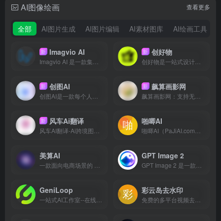
AI图像绘画
查看更多
全部
AI图片生成
AI图片编辑
AI素材图库
AI绘画工具
Imagvio AI
创好物
新
新
Imagvio AI 是一款集成了 Nano Banana 模型的 AI 图像编辑和视频创作平台。它支持通过自然语言提示进行精确的图像编辑，能够保持角色一致性和场景布局，并支持多图融合、AI 图像生成以及将图像转化为 AI 视频。该平台专为创作者、营销人员和设计师打造，旨在提供高效、准确的视觉内容
创好物是一站式设计创意+线下物料定制平台，用户可通过海量免费模板和AI智能体进行设计创作，然后预览实物效果，最终完成下单。单件定制，套装定制，企业小批量/大批量采购，满足线下营销、品牌周边、宠物周边、应援物料、文创礼品、3D打印、非遗手工等多场景定制需求。涵盖名片、海报、展架、折页、画册、条幅、吧唧
创图AI
飙算画影网
新
新
创图AI是一款每个人都能轻松使用的AI修图工具，一键修图无需任何设计经验。提供智能抠图、AI扩图、照片修复、背景替换、无痕改字、高清放大、虚拟试衣等功能，帮助用户快速完成高质量图片编辑与创作。
飙算画影网：支持无限画布一站式AI图片/视频创作平台。集合IMAGE2/Seedream5.0等多款AI模型，一站式完成电商主图、详情排版、图文转短视频，支持批量素材产出与团队协同，适配自媒体、商家快速批量制作带货视觉内容。
风车Ai翻译
啪唧AI
新
风车AI翻译-Ai跨境图片翻译工具,视频翻译，文档翻译，外贸电商抠图，可快速玩意30+种语言文字，局部翻译及二次精修。跨境翻译必备软件工具，图片、视频在线翻译，ai快速铺品。跨境翻译就找风车AI翻译，支持图片、视频、局部翻译及二次精修
啪唧AI（PaJiAI.com）是一个专为新媒体运营、电商从业者及内容创作者打造的AI视觉创作平台
美算AI
GPT Image 2
一款面向电商场景的 AI 生图与视频生成平台，可帮助商家快速生成商品图、服装图、模特换装图、商品组图以及短视频营销素材。
GPT Image 2 是一款先进的 AI 图像生成工具，能够将文本提示词转换为令人惊叹的 4K 图像，其核心优势在于能够生成高度准确且清晰可读的文本。该工具支持多语言渲染、自定义尺寸和图生图编辑，非常适合产品摄影、广告创意、概念艺术和 UI 原型设计。
GeniLoop
彩云岛去水印
一站式AI工作室--在线创作AI视频与图片
免费的多平台视频去水印解析下载工具