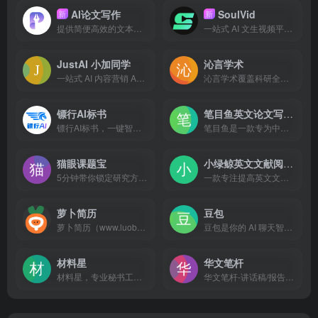
AI论文写作
SoulVid
新
新
提供简便高效的文本编辑功能和丰富的扩展功能，为论文写作提供全方位的支撑。
一站式 AI 文生视频平台，从剧本创作到成片渲染，轻松生成 AI 短剧和 MV
JustAI 小加同学
沁言学术
一站式 AI 内容营销 Agent，一句话生成图文笔记、营销方案、PPT、文章和 AI 配图。
沁言学术覆盖科研全流程服务:智能文献检索、结构化阅读、卡片笔记、格式引用与AI写作构思,助力内容产出效率提升10倍。
镖行AI标书
笔目鱼英文论文写作器
镖行AI标书，一键智能生成标书，高效辅助投标。急标、新手友好。写标效率提升80%！
笔目鱼是一款专为中国科研人而研发的英文论文写作器，功能集学科翻译、学科润色、改写、SCI高分例句、降AIGC、AIGC检测、插入参考文献和资料库管理功能为一体的云端英文论文写作器。
猫眼课题宝
小绿鲸英文文献阅读器
5分钟带你锁定研究方向下不同级别的课题选题，具备创新性，可行性，价值性。提供专业全面的选题分析报告，辅助课题选题决策！
一款专注提高英文文献阅读效率的云端阅读软件，超248万科研人都在用，支持电脑、PAD和手机同步阅读，读SCI更轻松。集翻译、文献管理、笔记、AI解析、汇报PPT等功能于一体，针对【选题、做实验、写论文、文献汇报】四大场景设计了专业的解决方案。
萝卜简历
豆包
萝卜简历（www.luobojl.cn）是一个免费在线AI简历制作工具，借助AI能力为应届生/求职者撰写更加贴合岗位需求的简历内容，帮助求职者轻松完成简历制作。
豆包是你的 AI 聊天智能对话问答助手，写作文案翻译编程全能工具。豆包为你答疑解惑，提供灵感，辅助创作，也可以和你畅聊任何你感兴趣的话题。
材料星
华文笔杆
材料星，专业秘书工作设计、企事业单位办公AI工具，AI公文搜索、AI公文大模型，AI知识库、AI文思泉涌、AI公文纠错、AI金句标题等13大辅助功能，助力您成为大笔杆子
华文笔杆-讲话稿/报告/方案/纪要/函/新闻/AI公文写作，集成以稿写稿、会议纪要、AI公文写作等写材料功能,一键生成公文，格式排版，文章润色，覆盖通知、报告、讲话稿、新闻稿件简报、函、工作方案等场景，支持私有化部署与AI润色