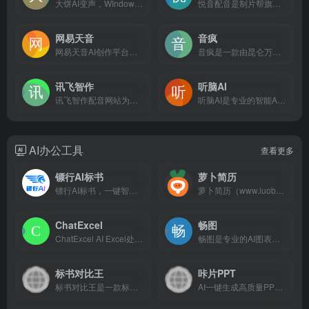
大饼AI变声，WIndows&amp;Mac免费下载，有态度、有感情的AI变声器，IP音效、御姐萝莉，正太萌妹，千百种丰富音色免费试用，一键安装轻松上手，支持全平台游戏、直播、软件内使用
悦音配音是制片帮旗下配音品牌，提供ai智能配音文字转语音以及真人配音服务。可以在线将文字转成语音的智能配音工具。悦音配音情绪主播声音媲美真人主播，是一款ai智能在线配音神器语音合成工具软件。深受广告片配音，宣传片配音，影视解说配音，有声书配音用户喜欢。
网易天音
音疯
网易天音AI创作平台，词曲编唱样样精通，海量风格全部免费使用，还不快来点亮你的音乐天赋！
音疯是一款由昆仑万维精心打造的AI音乐创作平台，它允许用户输入歌词一键生成专属歌曲，并通过参考其他音乐来生成相似风格的作品，极大地简化了音乐创作流程。
讯飞智作
听脑AI
讯飞智作配音网站为科大讯飞旗下产品,提供AI虚拟人主播,AI视频制作,数字人配音合成,短视频配音等一站式配音服务。
听脑AI是专业的智能AI会议助手，提供一站式的智能会议服务：实时会议，会议录音，会议视频，多语言会议、本地会议上传、网络会议解析等，无论是线下会议还是线上视频会议，都可以直接生成会议纪要，会议总结，AI问答，满足多样化的会议需求，提高工作效率！
AI办公工具
查看更多
镖行AI标书
萝卜简历
镖行AI标书，一键智能生成标书，高效辅助投标。急标、新手友好。写标效率提升80%！
萝卜简历（www.luobojl.cn）是一个免费在线AI简历制作工具，借助AI能力为应届生/求职者撰写更加贴合岗位需求的简历内容，帮助求职者轻松完成简历制作。
ChatExcel
畅图
ChatExcel AI Excel处理和数据分析 用户只需像和好友聊天一样操作，Chatexcel会自动通过 AI完成图表处理和分析，彻底改变了与表格数据的交互方式。将用户从繁琐的公式与运算中解放出来，无需编写复杂的公式和代码，让用户专注于文件数据和分析本身。
畅图是专业的AI图表工具，可视化的DeepSeek，兼容多种图表类型，支持团队多人协作、在线编辑、云端存储，助你快速构建思维框架，高效整理知识结构，优化工作流。
标书对比王
咔片PPT
标书对比王是一款标书查重工具，支持多份投标文件两两相互比对，重复内容高亮标记，可快速定位重复内容原文所在位置，并可导出比对报告。
AI一键生成高质量PPT！支持AI一键生成、导入文档生成以及上传模板生成PPT，内置超10w+专业级模板素材，助力用户快速产出演讲级PPT！