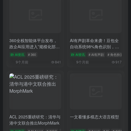
360全栈智能体平台发布，
AI有声剧革命来袭！豆包全
政企AI应用进入”规模化部署”
自动系统98%角色识别，成
新阶段
本暴降90%，效果直逼专业
AI资讯
# 360
AI资讯
# AI有声剧
# 角色扮演
#
剧
9个月前
841
9个月前
917
ACL 2025重磅研究：清华与
一文看懂多模态大语言模型
港中文联合推出MorphMark