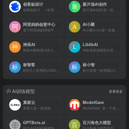
创客贴设计
新片场AI创作
创客贴设计，一款智能在线设计工具，设计不求人，AI助你零基础完成专业设计！
新片场AI创作是一款利用AI专注于创作的绘画工具，具备高质量图片素材生成能力，让创作更有想象力。
阿里妈妈创意中心
AI小聚
基于阿里妈妈营销平台，提供从图文到视频再到落地页的素材级智能化创意支持，是您营销创意数字资产累积和升值的阵地，最大化提升营销的效率和效果。
AI小聚(ii.cn)是一款集AI免费聊天写作、AI绘画、AI音乐、AI视频智能软件，其AI绘图涵盖了图生图,文融图,文生图,老照片修复,艺术二维码等有关AI视觉创作服务,AI智能一键生成,助你高效解放生产力。
神采AI
LiblibAI
神采AI拥有强大的人工智能驱动设计助手和广泛可控的AIGC（C-AIGC）模型风格库。可以帮助你从草图、照片或文本中生成出令人惊叹的AI艺术品，包括图像、视频和动画等形式。无论你是经验丰富的设计师还是初学者，神采AI都有你需要的一切，将你的想象力变为现实。神采AI是建筑师、室内设计师、产品设计师和游戏动漫设计师的必备工具。
AI绘画原创模型分享社区，10万+模型免费下载;原汁原味的webUI、comfyUI，在线AI绘图工具免费使用;还可在线进行模型训练。欢迎每一位创作者加入，共同探索AI绘画
标智客
标小智
800万人使用的LOGO设计免费生成器!标智客使用AIGC技术为品牌在线生成logo,智能化生成公司logo设计,商标设计,标志设计及企业VI设计. 标志客可1分钟生成个性化logo设计和品牌设计,源文件可下载!
标小智是一款智能LOGO在线设计生成器。只需输入品牌名称就能免费在线生成公司logo设计，商标设计，以及配套企业VI助您打造个性品牌。
AI训练模型
查看更多
算家云
ModelGate
算家云是一款高效、便捷的人工智能计算服务平台，旨在为广大用户提供稳定可靠的算力资源，解决算力供需失衡、成本高、使用门槛高等问题。平台基于云计算、大数据、人工智能等先进技术，通过灵活的算力调度和高效的算法优化，为用户提供简单、高效、便宜的算力资源。
ModelGate° 是一个提供统- API接口的跨域 AI 资源协作平台，支持主流厂商模型与私有模型的快速调用，并优化了多型协作效率
GPTBots.ai
百川角色大模型
助力企业轻松构建智能AI团队，您的全流程AI解决方案平台
百川角色大模型是百川智能推出的，可实现高度个性化角色定制，并提供沉浸式对话体验的AI模型