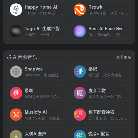
Happy Horse AI
Rexwit
Happy Horse AI 是一款顶级的 AI 视频生成器，能够将文本或图像转换为广播级的 1080p 视频，并配有完美同步的对话、音效和环境音。该工具搭载先进的 Happy Horse 1.0 模型，可在约 38 秒内一次性生成完整的视听场景，无需后期制作或多个工具拼接。
‌REXWIT‌是一款国产AI3D全链路创作软件，支持本地运行、文生图、智能编辑与3D生成一体化，集成Qwen、Flux、Hunyuan 3D等主流模型，适用于设计、电商、影视、建筑等多个行业 。
Tago AI-生成带货视频
Best AI Face Swap Online Free
一句话，一张图，生成爆款带货/引流视频！Tago是一款为电商卖家与内容创作者打造的AI视频生成工具。它能将您的产品描述或图片，快速转化为质感媲美实拍、专业且吸引人的带货视频。我们致力于以极低的成本（低于0.3元/条），大幅降低高质量视频的制作门槛，让创意和卖货变得更简单高效。
DeepSwapFace提供免费AI换脸服务！支持视频换脸、GIF换脸及多人同时换脸，无需下载，在线一键生成。通过先进AI技术实现自然换脸效果，无痕无水印。
AI音频音乐
查看更多
SnapVee
播记
SnapVee：多功能社交媒体营销本地化工具。从TikTok、YouTube、Bilibili中提取无水印视频。
播记是一款专为播客创作者打造的智能shownotes生成工具。通过AI技术，帮助创作者快速生成高质量的播客shownotes，提升创作效率，优化内容管理。支持多种格式导出，让播客创作更轻松。
录咖
魔音工坊
录咖是全球领先的AI音视频处理平台，全方位满足音视频创作、编辑的需求。包含AI语音转文字、AI字幕、AI文字转语音、AI视频翻译等超多实用功能，操作简单，在线即可使用。
魔音工坊是一款可以在线将文字转成语音的智能配音产品。提供不同性别、不同口音的真人声音，在你输入文字后直接配音。你可快速对短视频等需要配音的内容进行配音。是一款功能强大AI语音合成神器。
Musicfy AI
逗哥配音神器
Musicfy AI是一款创新的AI音乐创作工具，它允许用户通过AI技术改变声音，并利用AI与声音创作音乐，为音乐创作带来了前所未有的体验。
逗哥配音是一款500w+达人热推的的AI配音软件，独有的AI智能配音技术,更专业,更完美贴近真人配音。内置丰富的短视频创作工具，文案提取、人声分离等短视频必备功能，逗哥配音是你短视频创作不二的选择！
大饼AI变声
悦音ai配音