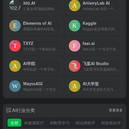
302.AI
ArtistryLab AI
汇集全球顶级品牌的企业级AI应用平台，提供专业的聊天机器人、GPTs应用和绘画机器人服务。无需月费，按需付费制度让技术爱好者、小型企业、学校及个人用户轻松享受真正的AI内核驱动体验。零门槛操作、一键生成与分享、国内直连快速访问、本地数据存储确保隐私安全。加入302.AI，享受来自全球各大AI模型，体验AI技术的无限可能，开启AI探索之旅。
ArtistryLab AI是一个具有广阔前景和潜力的AI模型交流社区。它为用户提供了一个自由、开放、高效的交流平台，有助于推动AI技术的快速发展和广泛应用。
Elements of AI
Kaggle
易懂且有趣的AI在线课程，涵盖了从基础概念到基本算法实现等多个方面的内容。
Kaggle是全球最大的数据科学和机器学习社区，提供丰富的数据集、开源代码、在线课程和竞赛，助力用户实现数据科学目标。
TXYZ
fast.ai
TXYZ是一个集知识发现与知识工作于一体的平台，旨在通过集成所有知识路径，为用户提供高效、全面的知识检索与阅读体验。
fast.ai是一个专注于深度学习和机器学习教育的在线平台，提供简洁而强大的库和课程，帮助人们快速掌握先进的AI技术。
AI学院
飞桨AI Studio
AI学院是一个基于AI驱动的在线学习平台，利用AI技术辅助用户自学，支持Python、SQL等编程语言，提供实时反馈和丰富的学习资源，全面提高学习效率。
飞桨星河社区是面向AI学习者的人工智能学习与实训社区。飞桨星河社区集成了丰富的免费AI课程，大模型社区及模型应用，深度学习样例项目，各领域经典数据集，云端超强GPU算力及存储资源，更有新手练习赛、精英算法大赛等你参与。
WaytoAGI
AI大学堂
WaytoAGI是一个专注于推动人工智能向通用人工智能（AGI）发展的平台，致力于探索和研究实现AGI的技术和路径。
AI大学堂是科大讯飞打造的AI在线学习平台，为各行业各领域的技术人才提供人工智能培训,人工智能学习,编程入门自学,计算机编程入门,Python数据分析等课程，旨在为AI领域开发者、爱好者提供专业的课程、资源及服务支持
AI行业分类
查看更多
全部
AI健康医疗
AI教育学习
AI法律助手
AI游戏伙伴