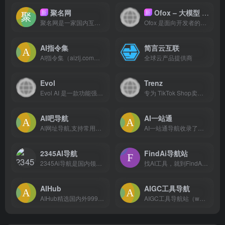
聚名网
Ofox – 大模型 API 聚合平台
新
新
聚名网是一家国内互联网域名综合服务平台，成立于2013年，涵盖了域名注册、域名预定、域名交易、域名续费、域名管理、域名查询等多项业务。历经10年的发展，聚名网拥有专业的技术团队，并与全球各大知名注册局和注册商展开了密切的合作，拥有ICANN认证资质，累计吸引了90万+的用户注册使用，在国内域名行业里
Ofox 是面向开发者的大模型 API 聚合平台，一个 Key 调用 GPT、Claude、Gemini、DeepSeek 等 100+ 模型，提供 OpenAI 兼容、Anthropic、Gemini 三套接入协议，内置负载均衡与自动故障转移，3 分钟接入。
AI指令集
简言云互联
AI指令集（aizlj.com）是一个专注于大模型Prompt提示词与智能体生态的工作流开源内容平台。一站式提供国内外主流大模型的一键复制精品指令，涵盖AI办公、自动编程、自媒体文案等刚需场景。独家聚合好玩的AI Pets赛博宠物互动陪伴提示词，以及让智能体直接开挂的高阶Skills技能组件。拒绝套话，开箱即用，助你完美调教大模型！
全球云产品提供商
Evol
Trenz
Evol AI 是一款功能强大的 AI 智能工作空间，最大亮点是内置 Claude Code 并可零配置使用。 提供免费版、积分套餐、包月订阅和企业定制等多种付费模式，用户可根据实际需求灵活选择。服务稳定可靠，功能完善，适合个人开发者、团队和企业使用。 无需申请 API，无需配置代理，安装即用
专为 TikTok Shop卖家打造的 AI 驱动社交电商分析平台。
AI吧导航
AI一站通
AI网址导航,支持常用的在线工具,导航网址包含写作工具、图像工具、视频工具、对话聊天、办公工具等
AI一站通导航收录了国内外数百个AI工具，包括AI写作工具、AI图像生成和背景移除、AI视频制作、AI音频转录、AI辅助编程、AI音乐生成、AI绘画设计、AI对话聊天等AI一站通合大全，以及AI学习开发的常用网站、框架和模型，帮助你加入人工智能浪潮，自动化高效完成任务！
2345AI导航
FindAi导航站
2345Ai导航是国内领先的智能工具导航平台，依托2345技术积累，精准聚合全网AI资源。包括：AI写作神器、AIPPT设计、AI视频生成、代码编程助手、智能绘图抠图等30+垂类工具，支持一键直达热门AI网站。为开发者、设计师及办公人群提供高效AI工具探索路径，快速触达前沿人工智能生态。
找AI工具，就到FindAi导航站。FindAi导航站是一个免费的AI工具集合网站，为用户收集分享大量免费AI工具，包括AI对话聊天、AI写作工具、AI办公、AI论文、图生视频、文生视频、AI图片生成、AI视频制作、AI编程、AI音乐生成、AI绘画设计、AI学习、AIGC、Sora、等免费工具，一起加入人工智能浪潮，助力生产效率提升!
AIHub
AIGC工具导航
AIHub精选国内外999+优质AI工具、资源和资讯，包括AI绘画工具、AI写作工具、AI聊天工具、AI音视频工具、AI办公工具、AI游戏制作工具、AI营销工具等AI工具大全。我们希望通过努力，让更多个人和企业，了解人工智能，用好人工智能，高效工作，快乐生活。
AIGC工具导航站（www.aigc.cn）简称：AIGC导航，一个全网分类最全，收录最全的生成式人工智能工具导航平台，分类包括AI写作、AI绘画、AI视频、AI办公、AI数字人、AI设计、AI语音、AI音乐、AI论文、AI简历、AI智能体、文本转语音等AI工具。AIGC导航提供一站式AI工具导航服务，帮助用户快速找到能够提升工作效率和创作能力的生产力工具。找AI工具，就上AIGC工具导航！