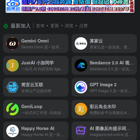
最新加入
发布
更新
浏览
点赞
Gemini Omni
算家云
Gemini Omni 是一款革命性的 AI 视频生成器，只需简单的文本或图像提示，即可在几分钟内创作出好莱坞级的电影剪辑。它内置了理解现实世界物理规律的世界模型，能够实现逼真的动画效果。用户可以通过自然语言对话不断完善作品，将任何照片转化为动态视频，并结合多种输入方式生成独特的视觉内容。
算家云是一款高效、便捷的人工智能计算服务平台，旨在为广大用户提供稳定可靠的算力资源，解决算力供需失衡、成本高、使用门槛高等问题。平台基于云计算、大数据、人工智能等先进技术，通过灵活的算力调度和高效的算法优化，为用户提供简单、高效、便宜的算力资源。
JustAI 小加同学
Seedance 2.0 AI 视频生成器
一站式 AI 内容营销 Agent，一句话生成图文笔记、营销方案、PPT、文章和 AI 配图。
Seedance 2.0 是一款先进的 AI 视频生成器，能够将文本提示词、图片和参考片段转化为高质量的 1080p 视频。它支持同步音频、一致的角色表现和动态摄像机运镜，并提供独特的多参考输入和原生多镜头输出功能，帮助用户高效创作极具吸引力的视频内容。
简言云互联
GPT Image 2
全球云产品提供商
GPT Image 2 是一款先进的 AI 图像生成工具，能够将文本提示词转换为令人惊叹的 4K 图像，其核心优势在于能够生成高度准确且清晰可读的文本。该工具支持多语言渲染、自定义尺寸和图生图编辑，非常适合产品摄影、广告创意、概念艺术和 UI 原型设计。
GeniLoop
彩云岛去水印
一站式AI工作室--在线创作AI视频与图片
免费的多平台视频去水印解析下载工具
Happy Horse AI
AI 图像反向提示词生成器
Happy Horse AI 是一款顶级的 AI 视频生成器，能够将文本或图像转换为广播级的 1080p 视频，并配有完美同步的对话、音效和环境音。该工具搭载先进的 Happy Horse 1.0 模型，可在约 38 秒内一次性生成完整的视听场景，无需后期制作或多个工具拼接。
imageprompt.online 是一款专业的免费 AI 图像反向提示词生成工具。它支持通过上传图片一键“反向工程”获取精准描述词（Image to Prompt），并针对 Midjourney、Stable Diffusion、DALL-E 3 及 Flux 等主流模型深度优化。