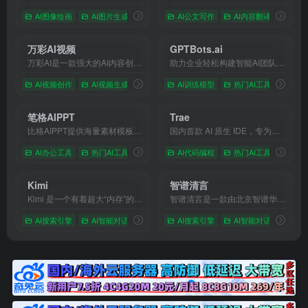
AI图像绘画
AI图片生成
# AI Creation Platform
AI公文写作
# AI Image
AI内容翻译
# AI Video
# ai
#
万彩AI视频
GPTBots.ai
万彩AI是一款强大的AI内容创作工具合集，除了提供AI智能写作支持之外，还集成了AI换脸、AI数字人制作和AI短视频制作等强大的AI生成内容功能，进一步扩展了AI的创作领域，使您的创作具有无限可能
助力企业轻松构建智能AI团队，您的全流程AI解决方案平台
AI视频创作
AI视频生成
# AI写作
# AI创作
AI训练模型
# ai数字人制作
热门AI工具
# AI
笔格AIPPT
Trae
比格AIPPT提供海量素材模板，支持一键生成PPT大纲，支持导入本地大纲文件，随心更换模板配色，AI一键智能排版，单页样式自由更改，样式随要点改变，多格式导出等功能。让你告别熬夜加班，轻松实现PPT制作自由。快来体验比格AIPPT，让PPT制作更高效便捷
国内首款 AI 原生 IDE，专为中国开发者打造，让 AI 深度融入编程，带来比插件更流畅、精准的开发体验。
AI办公工具
热门AI工具
# AIPPT
# AI一键生成PPT
AI代码编程
热门AI工具
# ppt制作
# ai
# 
Kimi
智谱清言
Kimi 是一个有着超大“内存”的智能助手，可以一口气读完二十万字的小说，还会上网冲浪，快来跟他聊聊吧 | Kimi.ai - Moonshot AI 出品的智能助手
智谱清言是一款由北京智谱华章科技有限公司开发的，基于先进人工智能技术，拥有强大自然语言处理能力的生成式AI助手。
AI搜索引擎
AI智能对话
# AIPPT
# AI代码
AI搜索引擎
# AI写作
AI智能对话
# Chat