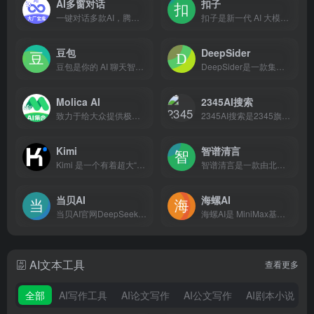
AI多窗对话
扣子
一键对话多款AI，腾讯元宝、KIMI等智能助手随心切换
扣子是新一代 AI 大模型智能体开发平台。整合了插件、长短期记忆、工作流、卡片等丰富能力，扣子能帮你低门槛、快速搭建个性化或具备商业价值的智能体，并发布到豆包、飞书等各个平台。
豆包
DeepSider
豆包是你的 AI 聊天智能对话问答助手，写作文案翻译编程全能工具。豆包为你答疑解惑，提供灵感，辅助创作，也可以和你畅聊任何你感兴趣的话题。
DeepSider是一款集成于浏览器侧边栏的AI对话工具
Molica AI
2345AI搜索
致力于给大众提供极致性价比的全能ai工具和服务 集ChatGPT、Midjourney、Suno、Luma、DeepSeek、Claude、Gemini、Grok、即梦、可灵、海螺、Veo3、通义万相等全球10多个ai于一身。 涵盖了ai对话、绘画、视频和音乐四大主流ai功能
2345AI搜索是2345旗下的智能搜索产品，基于深度学习的AI搜索工具，支持多语言语义解析与个性化推荐，免费使用，找答案、查资料、搜攻略、为企业与个人提供安全、稳定、流畅的搜索体验。秒级响应精准答案，开启智能搜索新时代！
Kimi
智谱清言
Kimi 是一个有着超大“内存”的智能助手，可以一口气读完二十万字的小说，还会上网冲浪，快来跟他聊聊吧 | Kimi.ai - Moonshot AI 出品的智能助手
智谱清言是一款由北京智谱华章科技有限公司开发的，基于先进人工智能技术，拥有强大自然语言处理能力的生成式AI助手。
当贝AI
海螺AI
当贝AI官网DeepSeek满血版，当贝AI聚合全网优质AI大模型，包括满血版DeepSeek-R1 671B、豆包AI、通义千问等优质AI大模型，当贝AI提供一站式AI解决方案，极速、高效、免费、不限量！
海螺AI是 MiniMax基于自研的多模态大语言模型为用户打造的AI伙伴，可以帮你智能搜索问答、精准识图解析、沉浸语音通话、专业/创意写作、文档速读总结、还有独家悬浮球功能帮你把琐事化繁为简。10倍速获取信息，10倍速解决问题。从学生到打工人，或者是自由工作者、创作者，不管你是任何角色都可以随时召唤它，上手即用，张嘴就问，无论是AI写作、AI搜题、AI办公、AI翻译、AI编程、AI创作、AI文档总结，还是陪你AI聊天、AI对话、口语陪练、模拟面试。它是你全能的AI助手。
AI文本工具
查看更多
全部
AI写作工具
AI论文写作
AI公文写作
AI剧本小说