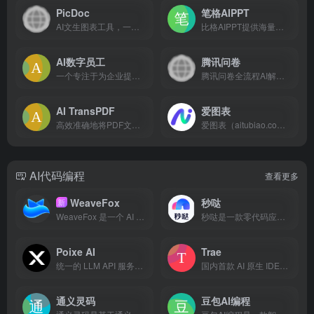
PicDoc
笔格AIPPT
AI文生图表工具，一键生成思维导图/结构图/PPT图例/柱状图
比格AIPPT提供海量素材模板，支持一键生成PPT大纲，支持导入本地大纲文件，随心更换模板配色，AI一键智能排版，单页样式自由更改，样式随要点改变，多格式导出等功能。让你告别熬夜加班，轻松实现PPT制作自由。快来体验比格AIPPT，让PPT制作更高效便捷
AI数字员工
腾讯问卷
一个专注于为企业提供智能化解决方案的平台。该网站致力于通过人工智能技术为企业打造数字化员工，提升工作效率，优化业务流程。
腾讯问卷全流程AI解决方案，大幅提升调研质效
AI TransPDF
爱图表
高效准确地将PDF文档翻译成多种语言的AI智能PDF文档翻译工具
爱图表（aitubiao.com）就是AI图表，是由镝数科技推出的一款创新型智能数据可视化平台，专注于为用户提供便捷的图表生成、数据分析和报告撰写服务。通过接入前沿的DeepSeek系列AI模型，爱图表结合强大的数据处理能力与智能化功能，致力于帮助职场人士高效处理和表达数据，提升工作效率和报告质量。
AI代码编程
查看更多
WeaveFox
秒哒
新
WeaveFox 是一个 AI 驱动的应用创作平台，让创意不再止于草稿，用一杯咖啡的时间将想法变成现实。期望通过平台能力给 OPC、个人开发者和非技术人员提供便捷全栈应用制作和部署能力.
秒哒是一款零代码应用生成平台，无需编程经验，通过自然语言对话式和拖拽式搭建具有完整前后端的应用，一句话生成各类应用，支持生成网站、小程序、H5、小游戏、小工具、轻应用等，提供海量免费模版，24小时在线agent团队，0成本极速上线，无需运维，一人即团队，让每个人都具备程序员能力。
Poixe AI
Trae
统一的 LLM API 服务平台，访问各种免费大模型
国内首款 AI 原生 IDE，专为中国开发者打造，让 AI 深度融入编程，带来比插件更流畅、精准的开发体验。
通义灵码
豆包AI编程