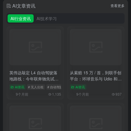
AI文章资讯
查看更多
AI行业资讯
AI技术学习
英伟达敲定 L4 自动驾驶落
从索赔 15 万 / 首，到联手创
地路线：今年联奔驰先试
平台：环球音乐与 Udio 和
水，2027 年 10 万辆无人出
解，改写 AI 音乐行业规则
AI资讯
# 无人出租
# 自动驾驶
# 英伟达
AI资讯
租上路
9个月前
1,135
9个月前
937