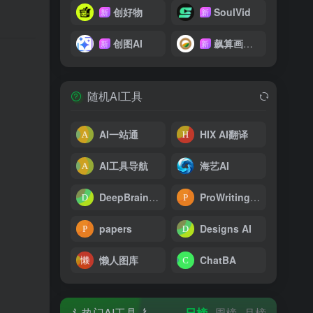
创好物
SoulVid
新
新
创图AI
飙算画影网
新
新
随机AI工具
AI一站通
HIX AI翻译
AI工具导航
海艺AI
DeepBrain AI
ProWritingAid
papers
Designs AI
懒人图库
ChatBA
热门AI工具
日榜
周榜
月榜