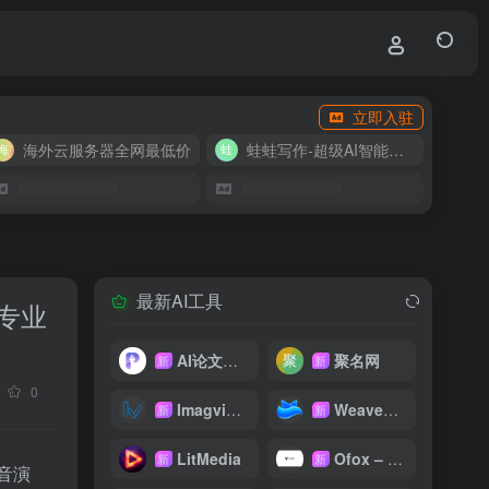
立即入驻
海外云服务器全网最低价
蛙蛙写作-超级AI智能写作助手
最新AI工具
专业
AI论文写作
聚名网
新
新
0
Imagvio AI
WeaveFox
新
新
LitMedia
Ofox – 大模型 API 聚合平台
新
新
音演