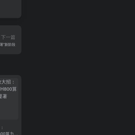
下一篇
署"新阶段
招：
800算力狂