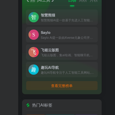
智慧熊猫
智慧熊猫AI是一款基于先进人工智能技术的智能聊天软件，具备强大的自然语言处理能力和深度学习算法，能够为用户提供高效、便捷的对话体验。它能够理解用户意图并提供精准回答，适用于生活、工作和学习等多场景，是用户贴心的助手
Saylo
Saylo AI是一款由Xverse元象公司开发的创新AI虚拟聊天软件，融合了AI技术、虚拟社交和沉浸式故事体验，让用户能与AI角色实时互动，享受个性化的故事创作和定制服务。
飞链云版图
飞链云版图，集ai绘画、智能聊天机器人、数字人、ai图库、A...
趣玩AI导航
趣玩AI导航专注于人工智能工具网站,为您提供最新、最全面的AI工具网站整理和推荐,助您更好地应用AI人工智能技术提升工作效率，智驭未来，一键触达，让信息探索更出彩！
查看完整榜单
热门AI标签