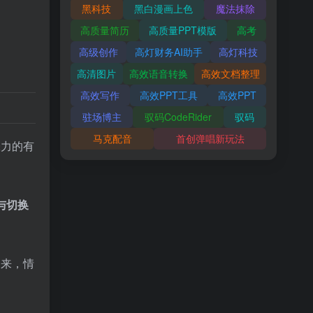
黑科技
黑白漫画上色
魔法抹除
高质量简历
高质量PPT模版
高考
高级创作
高灯财务AI助手
高灯科技
高清图片
高效语音转换
高效文档整理
高效写作
高效PPT工具
高效PPT
驻场博主
驭码CodeRider
驭码
马克配音
首创弹唱新玩法
张力的有
与切换
。
出来，情