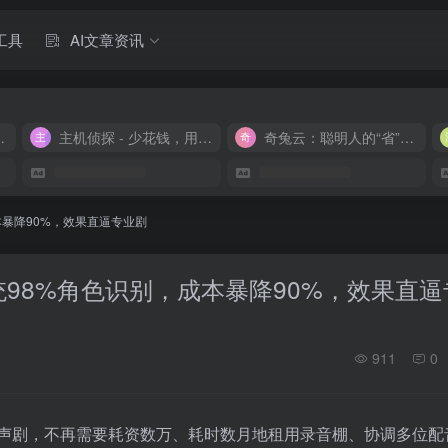
工具
AI文章资讯
M 9.9/月
主机侦探 - 少花钱，用好云
奇兔云：聪明人的“省”钱计划！
本暴降90%，效果直逼专业剧
统98%角色识别，成本暴降90%，效果直逼
911
0
声剧，不再需要耗资数万、耗时数月地租用录音棚、协调多位配