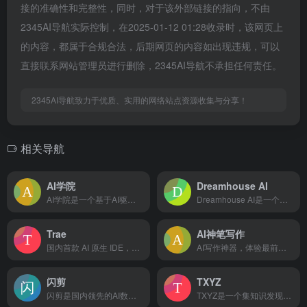
接的准确性和完整性，同时，对于该外部链接的指向，不由
2345AI导航实际控制，在2025-01-12 01:28收录时，该网页上
的内容，都属于合规合法，后期网页的内容如出现违规，可以
直接联系网站管理员进行删除，2345AI导航不承担任何责任。
2345AI导航致力于优质、实用的网络站点资源收集与分享！
相关导航
AI学院
Dreamhouse AI
AI学院是一个基于AI驱动的在线学习平台，利用AI技术辅助用户自学，支持Python、SQL等编程语言，提供实时反馈和丰富的学习资源，全面提高学习效率。
Dreamhouse AI是一个人工智能室内设计工具
Trae
AI神笔写作
国内首款 AI 原生 IDE，专为中国开发者打造，让 AI 深度融入编程，带来比插件更流畅、精准的开发体验。
AI写作神器，体验最前沿的人工智能技术，可以辅助各类文案写作，包括论文、小说、公文、广告文案、产品描述、品牌故事、网站页面、社交媒体内容。
闪剪
TXYZ
闪剪是国内领先的AI数字人口播视频在线创作平台，同时拥有移动端APP版本，平台有丰富的数字人视频模板，你只需输入关键词，AI自动创作文案一键生成数字人视频，还可在线定制专属数字人形象及声音；内含200+国际化数字人模特、24+国家AI配音、AI文案创作、智能成片、照片数字人、直播快剪、视频订阅号等功能，让企业团队轻松实现矩阵营销引流，降本增效。
TXYZ是一个集知识发现与知识工作于一体的平台，旨在通过集成所有知识路径，为用户提供高效、全面的知识检索与阅读体验。