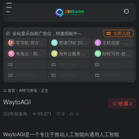
全站显示自助广告位，特惠招租中～
立即入驻
零导航-简介实用的网址导航
香港CN2 2C2G20M 9.9/月
主机侦探 - 少花钱，用好云
奇兔云：聪明人的“省”钱计划！
海外云服务器全网最低价
蛙蛙写作-超级AI智能写作助手
首页
•
AI学习资讯
•
正文
WaytoAGI
收藏
0
2年前发布
55,271
0
0
WaytoAGI是一个专注于推动人工智能向通用人工智能