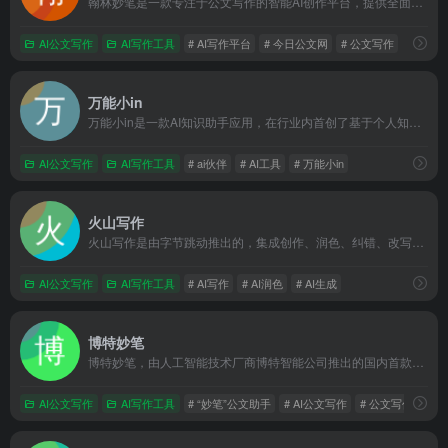
翰林妙笔是一款专注于公文写作的智能AI创作平台，提供全面的写作、校对、润色及模板服务。无论是公职人员、事业单位、国企人员、还是医院、学校等机构，笔墨公文都能帮助您高效完成述职报告、调研报告、工作总结、年终总结等各类公文材料的创作。
AI公文写作
AI写作工具
# AI写作平台
# 今日公文网
# 公文写作
万能小in
万能小in是一款AI知识助手应用，在行业内首创了基于个人知识库的文档学习、检索提问、长文写作、资讯导读等产品服务，致力于让每个人拥有自己的AI 小模型。不止是工具,更是AI学习伙伴!
AI公文写作
AI写作工具
# ai伙伴
# AI工具
# 万能小in
火山写作
火山写作是由字节跳动推出的，集成创作、润色、纠错、改写、翻译等能力的中英文 AI 写作助手。
AI公文写作
AI写作工具
# AI写作
# AI润色
# AI生成
博特妙笔
博特妙笔，由人工智能技术厂商博特智能公司推出的国内首款生成式公职人员AIGC写作工具，集合了范文参考资料、写作素材、智能写作、校对纠错、润色续写、笔杆社区、专家代笔等功能服务。适用于公职人员、事业单位人员、国企人员述职总结、心得体会、竞聘材料、发言稿、工作简报等材料写作
AI公文写作
AI写作工具
# “妙笔”公文助手
# AI公文写作
# 公文写作AI工具