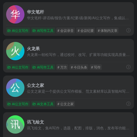
华文笔杆
华文笔杆-讲话稿/报告/方案/纪要/函/新闻/AI公文写作，集成以稿写稿、会议纪要、AI公文写作等写材料功能,一键生成公文，格式排版，文章润色，覆盖通知、报告、讲话稿、新闻稿件简报、函、工作方案等场景，支持私有化部署与AI润色
AI公文写作
AI写作工具
# 会议录音
# 会议纪要
# 体制内文章
火龙果
火龙果—轻松写作，通过校对、改写、扩展等功能实现高质量内容的快速生产。
AI公文写作
AI写作工具
# 万方
# 今日头条
# 写作
公文之家
公文之家是一个提供公文写作模板、范文素材库以及智能AI写作服务的综合性平台，旨在帮助用户高效完成各类公文写作任务
AI公文写作
AI文本工具
# 公文之家
讯飞绘文
讯飞绘文，集AI写作，选题，配图，排版，润色，发布等功能为一体的智能创作平台。通用稿件30分钟生成，深度稿件效率翻番。应用于企业公众号，头条，新闻、等场景。释放创意，让内容创作更轻松！