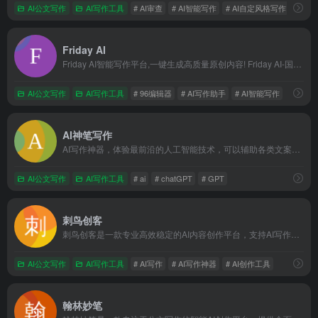
AI公文写作
AI写作工具
# AI审查
# AI智能写作
# AI自定风格写作
Friday AI
Friday AI智能写作平台,一键生成高质量原创内容! Friday AI-国内顶尖算法模型,AI自动生成原创文章,60+丰富写作模板,十大写作场景全覆盖,支持改写,续写,扩写,搜索引擎优化,全场景媒体运营神器!
AI公文写作
AI写作工具
# 96编辑器
# AI写作助手
# AI智能写作
AI神笔写作
AI写作神器，体验最前沿的人工智能技术，可以辅助各类文案写作，包括论文、小说、公文、广告文案、产品描述、品牌故事、网站页面、社交媒体内容。
AI公文写作
AI写作工具
# ai
# chatGPT
# GPT
刺鸟创客
刺鸟创客是一款专业高效稳定的AI内容创作平台，支持AI写作、AI翻译、文章自成、文本校对、文章续写、改写润色、提取文案等功能，不论内容为新闻、小说、论文、营销策划或短视频脚本大纲，刺鸟创客都能帮助您快速获取灵感创意，瞬间打开写作思路，提高日常工作效率，助你文采更上一层楼。
AI公文写作
AI写作工具
# AI写作
# AI写作神器
# AI创作工具
翰林妙笔