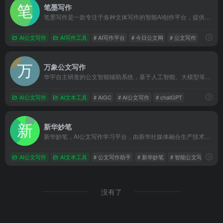
笔墨写作
笔墨写作是一款专注于各种文体写作的智能AI创作平台，提供全面的写作、校对、润色、资料库及模板服务。无论是公职人员、事业单位、国企人员、还是医院、学校等机构，笔墨写作都能帮助您高效完成述职报告、工作总结、心得体会、调研报告、年终总结等各类公文材料的创作。
AI公文写作
AI写作工具
# AI写作平台
# 今日公文网
# 公文写作
万象公文写作
华宇自主研发的公文智能辅助系统，基于人工智能、大模型等前沿技术，专为政企单位打造的一站式公文知识赋能和智能写作平台。为用户提供公文智能生成、智能改写、专业知识检索、内容校对、一键排版等服务。
AI公文写作
AI文本工具
# AIGC
# AI公文写作
# chatGPT
新华妙笔
新华妙笔，AI公文写作学习平台，由新华社媒体融合生产技术与系统国家重点实验室与博特智能公司联合研发。集查、写、审、问、学一体，集合了范文参考资料、写作素材、智能写作、校对纠错、润色续写等特色功能。帮助公务员、事业单位人员、国企人员的机关公文写作场景，快速拟稿，降低内容风险，擅长工作总结、竞聘材料、发言稿、工作简报等材料等智能写作。
AI公文写作
AI文本工具
# 公文写作助手
# 新华妙笔
# 智能公文写作
没有了