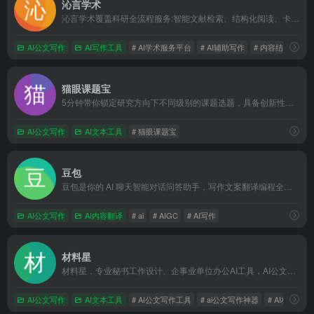
沁言学术
沁言学术覆盖科研全流程服务:智能文献检索、结构化阅读、卡片笔记、格式引用与AI写作构思,助力内容产出效率提升10倍。
AI公文写作
AI写作工具
# AI学术服务平台
# AI辅助写作
# 内容结构优化
猫眼课题宝
5分钟带你锁定研究方向下不同级别的课题选题，具备创新性，可行性，价值性。提供专业全面的选题分析报告，辅助课题选题决策！
AI公文写作
AI文本工具
# 猫眼课题宝
豆包
豆包是你的 AI 聊天智能对话问答助手，写作文案翻译编程全能工具。豆包为你答疑解惑，提供灵感，辅助创作，也可以和你畅聊任何你感兴趣的话题。
AI公文写作
AI内容翻译
# ai
# AIGC
# AI写作
材料星
材料星，专业秘书工作设计、企事业单位办公AI工具，AI公文搜索、AI公文大模型，AI知识库、AI文思泉涌、AI公文纠错、AI金句标题等13大辅助功能，助力您成为大笔杆子
AI公文写作
AI文本工具
# AI公文写作工具
# ai公文写作神器
# AI材料星