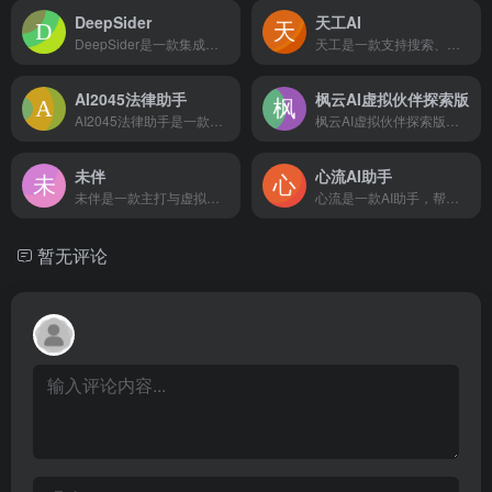
DeepSider
天工AI
DeepSider是一款集成于浏览器侧边栏的AI对话工具
天工是一款支持搜索、写作、对话、文档分析、画画、做PPT的全能型AI助手。你可以借助AI技术，检索信息、多语言翻译、写论文、写代码、写方案、写汇报、做PPT、归纳总结文档和音频视频，还可以智能编辑彩页和宝典，让AI生成高质量彩页内容，收获点赞关注。
AI2045法律助手
枫云AI虚拟伙伴探索版
AI2045法律助手是一款基于AI技术的智能法律问答工具，旨在为用户提供便捷、高效的法律咨询服务和解决方案。
枫云AI虚拟伙伴探索版是一款结合最新AI技术的虚拟伙伴应用，以探索为核心，为用户提供个性化、智能化的陪伴与互动体验
未伴
心流AI助手
未伴是一款主打与虚拟人交流的社交互动产品。用户可以在这里寻找、创建心仪的虚拟人进行聊天，虚拟人将按照预设的角色职责、人设背景与用户交流互动
心流是一款AI助手，帮助你高效获取知识，无论是日常娱乐生活百科还是专业学术论文知识，都可以轻松解答，让你快速进入心流状态，让知识随心流动！
暂无评论