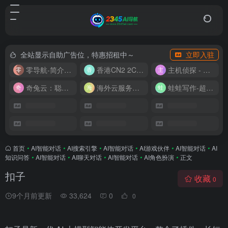
全站显示自助广告位，特惠招租中～
立即入驻
零导航-简介实用的网址导航
香港CN2 2C2G20M 9.9/月
主机侦探 - 少花钱，用好云
奇兔云：聪明人的“省”钱计划！
海外云服务器全网最低价
蛙蛙写作-超级AI智能写作助手
首页
•
AI智能对话
•
AI搜索引擎
•
AI智能对话
•
AI游戏伙伴
•
AI智能对话
•
AI
知识问答
•
AI智能对话
•
AI聊天对话
•
AI智能对话
•
AI角色扮演
•
正文
扣子
收藏
0
9个月前更新
33,624
0
0