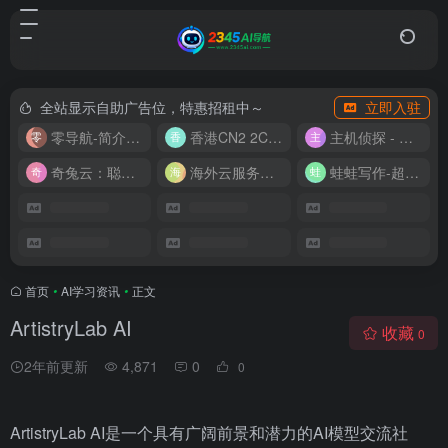
全站显示自助广告位，特惠招租中～
立即入驻
零导航-简介实用的网址导航
香港CN2 2C2G20M 9.9/月
主机侦探 - 少花钱，用好云
奇兔云：聪明人的“省”钱计划！
海外云服务器全网最低价
蛙蛙写作-超级AI智能写作助手
首页
•
AI学习资讯
•
正文
ArtistryLab AI
收藏
0
2年前更新
4,871
0
0
ArtistryLab AI是一个具有广阔前景和潜力的AI模型交流社