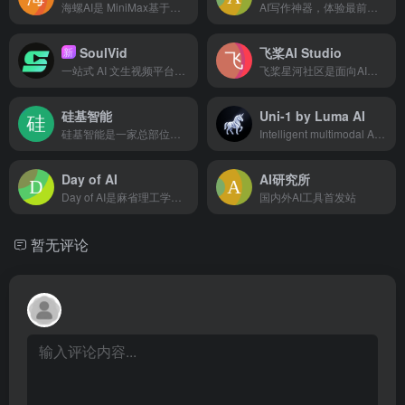
海螺AI是 MiniMax基于自研的多模态大语言模型为用户打造的AI伙伴，可以帮你智能搜索问答、精准识图解析、沉浸语音通话、专业/创意写作、文档速读总结、还有独家悬浮球功能帮你把琐事化繁为简。10倍速获取信息，10倍速解决问题。从学生到打工人，或者是自由工作者、创作者，不管你是任何角色都可以随时召唤它，上手即用，张嘴就问，无论是AI写作、AI搜题、AI办公、AI翻译、AI编程、AI创作、AI文档总结，还是陪你AI聊天、AI对话、口语陪练、模拟面试。它是你全能的AI助手。
AI写作神器，体验最前沿的人工智能技术，可以辅助各类文案写作，包括论文、小说、公文、广告文案、产品描述、品牌故事、网站页面、社交媒体内容。
SoulVid
飞桨AI Studio
新
一站式 AI 文生视频平台，从剧本创作到成片渲染，轻松生成 AI 短剧和 MV
飞桨星河社区是面向AI学习者的人工智能学习与实训社区。飞桨星河社区集成了丰富的免费AI课程，大模型社区及模型应用，深度学习样例项目，各领域经典数据集，云端超强GPU算力及存储资源，更有新手练习赛、精英算法大赛等你参与。
硅基智能
Uni-1 by Luma AI
硅基智能是一家总部位于南京，专注于AI技术研发和商业交互落地，拥有丰富专利和授权，致力于通过数字人技术赋能企业数字化转型的领先人工智能企业。
Intelligent multimodal AI for high-fidelity image generation with spatial reasoning and text accuracy.
Day of AI
AI研究所
Day of AI是麻省理工学院RAISE倡议的免费全天动手实践课程和活动，旨在向K-12学生普及人工智能知识。
国内外AI工具首发站
暂无评论