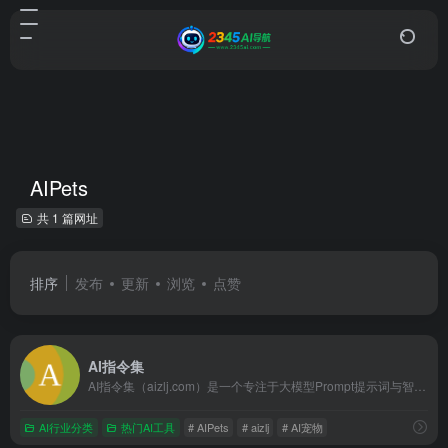
AIPets
共 1 篇网址
排序
发布
更新
浏览
点赞
AI指令集
AI指令集（aizlj.com）是一个专注于大模型Prompt提示词与智能体生态的工作流开源内容平台。一站式提供国内外主流大模型的一键复制精品指令，涵盖AI办公、自动编程、自媒体文案等刚需场景。独家聚合好玩的AI Pets赛博宠物互动陪伴提示词，以及让智能体直接开挂的高阶Skills技能组件。拒绝套话，开箱即用，助你完美调教大模型！
AI行业分类
热门AI工具
# AIPets
# aizlj
# AI宠物