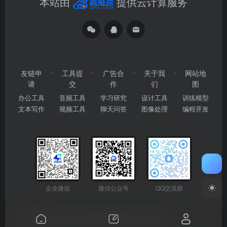
本站由
提供云计算服务
友链申
工具提
广告合
关于我
网站地
请
交
作
们
图
办公工具
音频工具
学习研究
设计工具
训练模型
文本写作
视频工具
聊天问答
图像处理
编程开发
企业微信
微信公众号
QQ交流群
Copyright © 2026
2345AI导航
粤ICP备2024177666号