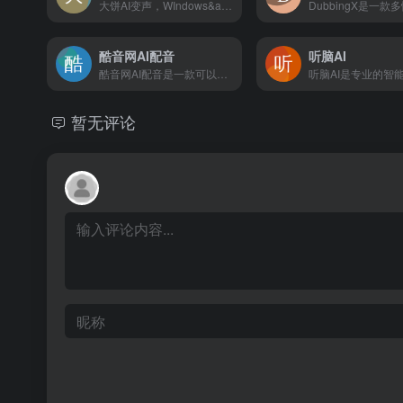
大饼AI变声，WIndows&amp;Mac免费下载，有态度、有感情的AI变声器，IP音效、御姐萝莉，正太萌妹，千百种丰富音色免费试用，一键安装轻松上手，支持全平台游戏、直播、软件内使用
酷音网AI配音
听脑AI
酷音网AI配音是一款可以在线将文字转成语音的智能配音工具网站.适用场景包括:短视频解说配音,步骤提示配音,课件朗读配音,有声书小说配音,AI虚拟客服配音等.更有各类方言以及外语配音资源,争做功能更强大好用真实的AI语音合成配音神器。
暂无评论