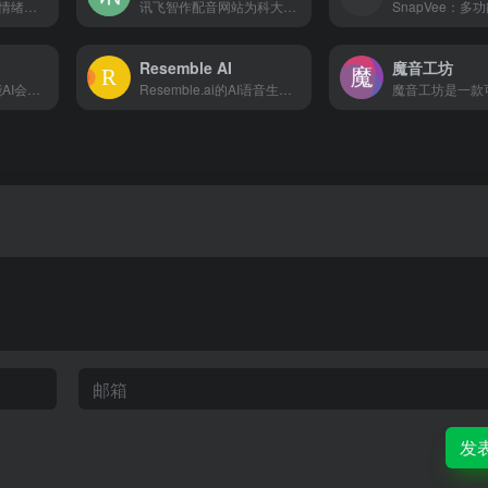
DubbingX是一款多情绪、多语态、全可控的AI配音工具，能够为用户提供超自然、超拟真、超情绪表现力的语音合成服务。
讯飞智作配音网站为科大讯飞旗下产品,提供AI虚拟人主播,AI视频制作,数字人配音合成,短视频配音等一站式配音服务。
Resemble AI
魔音工坊
听脑AI是专业的智能AI会议助手，提供一站式的智能会议服务：实时会议，会议录音，会议视频，多语言会议、本地会议上传、网络会议解析等，无论是线下会议还是线上视频会议，都可以直接生成会议纪要，会议总结，AI问答，满足多样化的会议需求，提高工作效率！
Resemble.ai的AI语音生成器是一个完整的生成式语音AI工具包，允许您在几秒钟内创建类似人类的声音。
发