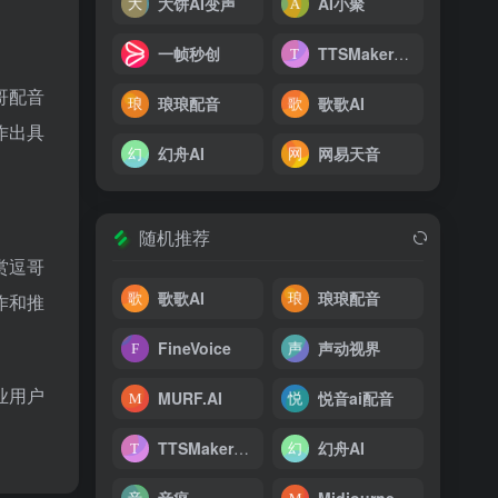
大饼AI变声
AI小聚
一帧秒创
TTSMaker（马克配音）
哥配音
琅琅配音
歌歌AI
作出具
幻舟AI
网易天音
随机推荐
赏逗哥
歌歌AI
琅琅配音
作和推
FineVoice
声动视界
业用户
MURF.AI
悦音ai配音
TTSMaker（马克配音）
幻舟AI