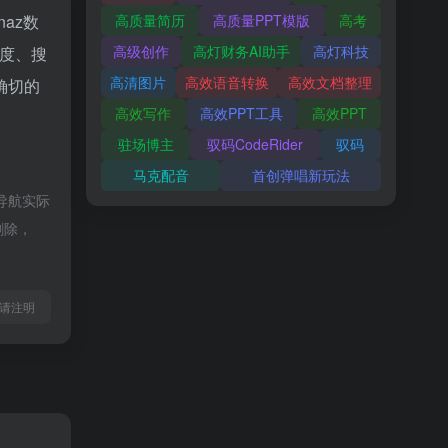
inaz数
高质量简历
高质量PPT模版
高考
高级创作
高灯财务AI助手
高灯科技
度、搜
高清图片
高效语音转换
高效文档整理
确切的
高效写作
高效PPT工具
高效PPT
驻场博主
驭码CodeRider
驭码
马克配音
首创弹唱新玩法
导航实际
删除，
l转载请注明