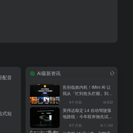
AI最新资讯
哥配音
告别低效内耗！iMini AI 让
我从「忙到焦头烂额」到
「下班准时打卡」
9个月前
632
英伟达敲定 L4 自动驾驶落
站式短
地路线：今年联奔驰先试
水，2027 年 10 万辆无人
9个月前
1,140
出租上路