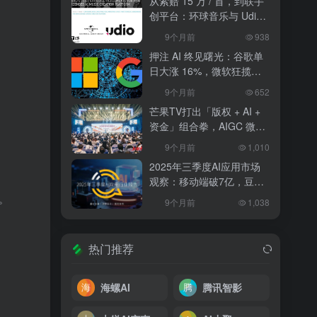
从索赔 15 万 / 首，到联手
创平台：环球音乐与 Udio
和解，改写 AI 音乐行业规
9个月前
938
则
押注 AI 终见曙光：谷歌单
日大涨 16%，微软狂揽
18%，科技巨头的 “苦熬与
9个月前
652
爆发”
芒果TV打出「版权 + AI +
资金」组合拳，AIGC 微短
剧行业将迎洗牌？
9个月前
1,010
2025年三季度AI应用市场
观察：移动端破7亿，豆包
异军突起
。
9个月前
1,038
热门推荐
海螺AI
腾讯智影