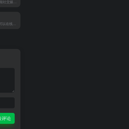
SnapVee：多功能社交媒体营销本地化工具。从TikTok、YouTube、Bilibili中提取无水印视频。
魔音工坊是一款可以在线将文字转成语音的智能配音产品。提供不同性别、不同口音的真人声音，在你输入文字后直接配音。你可快速对短视频等需要配音的内容进行配音。是一款功能强大AI语音合成神器。
表评论