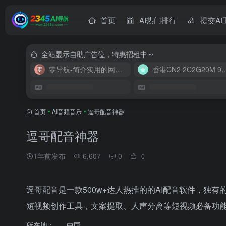
首页
AI热门排行
提交AI
全站显示自助广告位，特惠招租中～
零导航-简介实用的网址导航
香港CN2 2C2G20
首页
•
AI音频音乐
•
逗哥配音神器
逗哥配音神器
1年前发布
6,607
0
0
逗哥配音是一款500w+达人热推的的AI配音软件，独有
短视频创作工具，文案提取、人声分离等短视频必备功
所在地：
中国