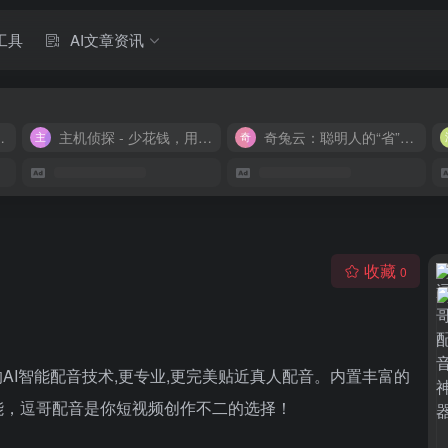
工具
AI文章资讯
M 9.9/月
主机侦探 - 少花钱，用好云
奇兔云：聪明人的“省”钱计划！
收藏
0
的AI智能配音技术,更专业,更完美贴近真人配音。内置丰富的
能，逗哥配音是你短视频创作不二的选择！