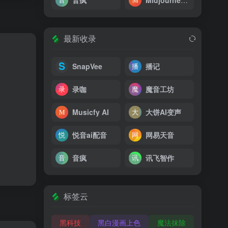
音疯
Midjourney中文站
最新收录
SnapVee
播记
录咖
魔音工坊
Musicfy AI
大饼AI变声
悦音ai配音
网易天音
音疯
讯飞智作
标签云
黑科技
黑白漫画上色
魔法抹除