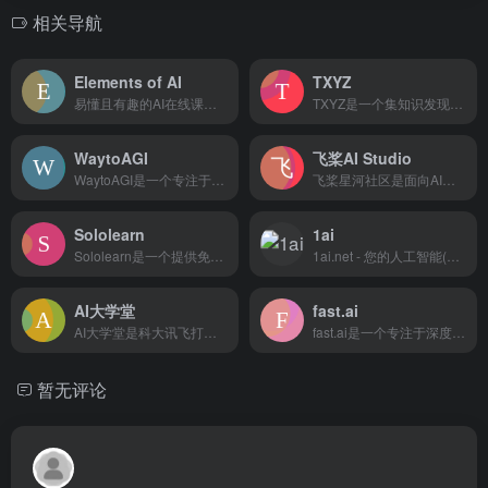
相关导航
Elements of AI
TXYZ
易懂且有趣的AI在线课程，涵盖了从基础概念到基本算法实现等多个方面的内容。
TXYZ是一个集知识发现与知识工作于一体的平台，旨在通过集成所有知识路径，为用户提供高效、全面的知识检索与阅读体验。
WaytoAGI
飞桨AI Studio
WaytoAGI是一个专注于推动人工智能向通用人工智能（AGI）发展的平台，致力于探索和研究实现AGI的技术和路径。
飞桨星河社区是面向AI学习者的人工智能学习与实训社区。飞桨星河社区集成了丰富的免费AI课程，大模型社区及模型应用，深度学习样例项目，各领域经典数据集，云端超强GPU算力及存储资源，更有新手练习赛、精英算法大赛等你参与。
Sololearn
1ai
Sololearn是一个提供免费编程学习资源、支持多种编程语言、拥有互动社区和移动学习体验的在线学习平台。
1ai.net - 您的人工智能(AI)学习与应用伙伴。本平台汇集了丰富的AI资源，包括实用的AI导航、详尽的AI教程和最新的AI行业资讯，满足从初学者到专业人士的需求。无论您是AI技术爱好者还是寻求商业应用的创业者，1ai.net都能为您提供最佳的AIGC工具和平台，助力您的学习和商业发展。加入我们，与全球AI爱好者一起探索AI的无限潜能，共同推动人工智能技术的创新与进步。
AI大学堂
fast.ai
AI大学堂是科大讯飞打造的AI在线学习平台，为各行业各领域的技术人才提供人工智能培训,人工智能学习,编程入门自学,计算机编程入门,Python数据分析等课程，旨在为AI领域开发者、爱好者提供专业的课程、资源及服务支持
fast.ai是一个专注于深度学习和机器学习教育的在线平台，提供简洁而强大的库和课程，帮助人们快速掌握先进的AI技术。
暂无评论