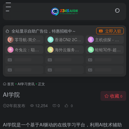
全站显示自助广告位，特惠招租中～
立即入驻
零导航-简介实用的网址导航
香港CN2 2C2G20M 9.9/月
主机侦探 - 少花钱，用好云
奇兔云：聪明人的“省”钱计划！
海外云服务器全网最低价
蛙蛙写作-超级AI智能写作助手
首页
•
AI学习资讯
•
正文
AI学院
收藏
0
2年前发布
12,254
0
0
AI学院是一个基于AI驱动的在线学习平台，利用AI技术辅助