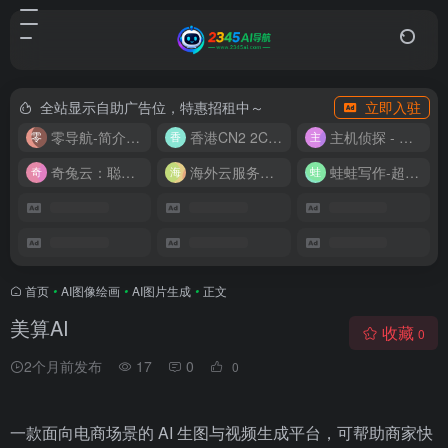
全站显示自助广告位，特惠招租中～
立即入驻
零导航-简介实用的网址导航
香港CN2 2C2G20M 9.9/月
主机侦探 - 少花钱，用好云
奇兔云：聪明人的“省”钱计划！
海外云服务器全网最低价
蛙蛙写作-超级AI智能写作助手
首页
•
AI图像绘画
•
AI图片生成
•
正文
美算AI
收藏
0
2个月前发布
17
0
0
一款面向电商场景的 AI 生图与视频生成平台，可帮助商家快