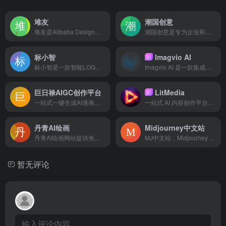
堆友
潮国创意
堆友是Alibaba Design打造的设计师全成长周期服务平台，围绕品质、效率、技能、成就、收入五大用户价值布局平台能力，全力服务设计师，旨在成为设计师的好朋友。 堆友历经大厂设计师团队多轮打磨雕刻，集海量高品质3D素材、实时在线渲染、多元场景功能应用、轻便好学易上手等多重优势于一身的设计神器，更自带免费可商用属性，为专业设计师、运营工友、学生小白、社交达人提供了一个零成本的在线设计站点和资源库。
潮国创意是专为企业和个人提供正版商用3d图片素材、电商设计海报、节日节气模板、立体背景、国潮风格等创意设计网站;找3d图片素材、电商设计海报、节日节气模板、立体背景等国潮创意图片素材,潮国创意chaopx.com值得信懒。
标小智
Imagvio AI
新
标小智是一款智能LOGO在线设计生成器。只需输入品牌名称就能免费在线生成公司logo设计，商标设计，以及配套企业VI助您打造个性品牌。
Imagvio AI 是一款集成了 Nano Banana 模型的 AI 图像编辑和视频创作平台。它支持通过自然语言提示进行精确的图像编辑，能够保持角色一致性和场景布局，并支持多图融合、AI 图像生成以及将图像转化为 AI 视频。该平台专为创作者、营销人员和设计师打造，旨在提供高效、准确的视觉内容
巨日禄AIGC创作平台
LitMedia
新
一站式一键生成AI漫画推文神器，免费体验，免费小说推文授权平台；AI绘画文生图、AI视频文生视频、文本转视频、AI漫画创作平台；自媒体、漫剪、小说漫画推文工具教程
一站式 AI 内容创作平台，集 AI 图片生成、视频生成、Lip Sync 和 AI 音乐创作于一体
丹青AI绘画
Midjourney中文站
丹青AI绘画网站提供免费在线一键AI画画软件和AI手绘画设计网页版,AI绘画生成器进行AI绘图自动在线文生图和ai图生图,还有一键AI抠图和智能AI修图助手软件免费AI换脸,AI绘画软件还可以上传手绘简笔画线稿快速AI画图,人工智能AI作画变卡通动漫化等.
MJ中文站，Midjourney AI让绘画如此简单，只需描述图片内容AI即可快速生成精美的图片，本站提供一站式Midjourney图片创作服务！
暂无评论