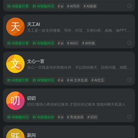
AI搜索引擎
AI智能对话
# ai
# AI写作
# AI搜索
天工AI
天工是一款支持搜索、写作、对话、文档分析、画画、做PPT的全能型AI助手。你可以借助AI技术，检索信息、多语言翻译、写论文、写代码、写方案、写汇报、做PPT、归纳总结文档和音频视频，还可以智能编辑彩页和宝典，让AI生成高质量彩页内容，收获点赞关注。
AI搜索引擎
AI智能对话
# ai
# AIGC
# AI作曲
文心一言
文心一言既是你的智能伙伴，可以陪你聊天、回答问题、画图识图；也是你的AI助手，可以提供灵感、撰写文案、阅读文档、智能翻译，帮你高效完成工作和学习任务。
AI搜索引擎
AI智能对话
# ai
# AI 文本生成
# AI交互
叨叨
叨叨,懂得心疼你的记账本,才是好的记账本,智能AI聊天机器人
AI智能对话
AI游戏伙伴
# ai
# 养成游戏
# 叨叨
跃问