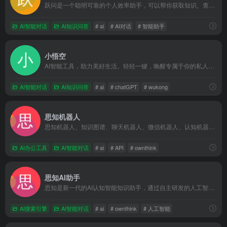
跃问是一个聪明可靠的个人效率助手，可以帮你获取知识、查询信息、学习语言、创意写作、编写代码，在工作、学习、生活等各种场景下帮你解决问题。跃问，带你发现和理解世界~
AI智能对话
AI知识问答
# ai
# AI对话
# 智能助手
小悟空
AI智能工具，助力美好生活。轻轻一键，唤醒专属于你的私人助理。智慧服务，美好生活。
AI智能对话
AI知识问答
# ai
# chatGPT
# wukong
思知机器人
思知机器人、知识图谱、聊天机器人、微信机器人、认知机器人、机器人api、聊天机器人api。思知(OwnThink)是一个理想国，在人工智能方面不断努力着，希望有一天能够出现独立思考的人工智能机器人。项目开放了对话机器人、知识图谱、语义理解、语音识别、语音合成、自然语言处理工具。今后将开放世界上最大的知识图谱社区。人工智能机器人采用了基于知识图谱的语义感知与理解，让认知大脑成为可能。
AI办公工具
AI智能对话
# ai
# API
# ownthink
思知AI助手
思知是新一代的AI认知智能知识助手，通过自主研发的人工智能技术，对互联网数据进行学习，对知识进行思考与理解，拥有先进的语义感知与理解能力。有问题找思知，知识获取如此轻松。
AI搜索引擎
AI智能对话
# ai
# ownthink
# 人工智能