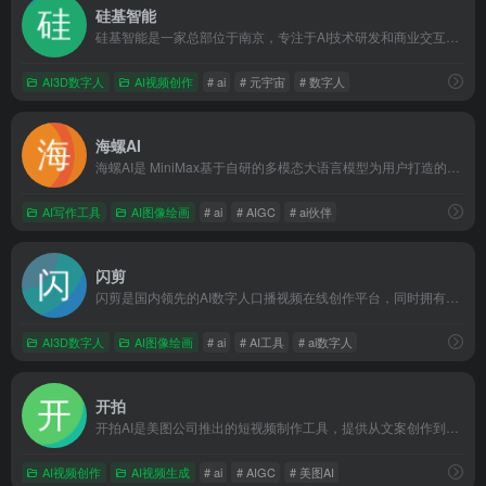
硅基智能
硅基智能是一家总部位于南京，专注于AI技术研发和商业交互落地，拥有丰富专利和授权，致力于通过数字人技术赋能企业数字化转型的领先人工智能企业。
AI3D数字人
AI视频创作
# ai
# 元宇宙
# 数字人
海螺AI
海螺AI是 MiniMax基于自研的多模态大语言模型为用户打造的AI伙伴，可以帮你智能搜索问答、精准识图解析、沉浸语音通话、专业/创意写作、文档速读总结、还有独家悬浮球功能帮你把琐事化繁为简。10倍速获取信息，10倍速解决问题。从学生到打工人，或者是自由工作者、创作者，不管你是任何角色都可以随时召唤它，上手即用，张嘴就问，无论是AI写作、AI搜题、AI办公、AI翻译、AI编程、AI创作、AI文档总结，还是陪你AI聊天、AI对话、口语陪练、模拟面试。它是你全能的AI助手。
AI写作工具
AI图像绘画
# ai
# AIGC
# ai伙伴
闪剪
闪剪是国内领先的AI数字人口播视频在线创作平台，同时拥有移动端APP版本，平台有丰富的数字人视频模板，你只需输入关键词，AI自动创作文案一键生成数字人视频，还可在线定制专属数字人形象及声音；内含200+国际化数字人模特、24+国家AI配音、AI文案创作、智能成片、照片数字人、直播快剪、视频订阅号等功能，让企业团队轻松实现矩阵营销引流，降本增效。
AI3D数字人
AI图像绘画
# ai
# AI工具
# ai数字人
开拍
开拍AI是美图公司推出的短视频制作工具，提供从文案创作到视频剪辑的一站式AI赋能服务。
AI视频创作
AI视频生成
# ai
# AIGC
# 美图AI