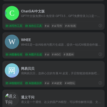
ChatGAi中文版
GPT中文版免费4.0-免登录-GPT3.5，GPT免费登录入口是一种生成人工智能，它是尖端语言模型 GPT-3.5 和 GPT-4 提供支持。GPT官方中文版接受了来自互联网的大量数据。而我们ChatGAi免费登录是一个值得信赖的使用GPT 镜像网站。我们采用行业领先的加密技术保护您的个人数据，绝不与无关第三方共享，它不仅安全可靠，Ai反应速度灵敏，可用于ai聊天，ai写作，ai问答、生成ppt。
AI写作工具
AI办公工具
# ai
# ai 写作
# AI 绘画
WHEE
WHEE是一款AI绘画与图片生成器，提供一站式AI视觉创作服务。WHEE不仅会画也会修图，各种AI修图功能一应俱全。使用门槛低，用户只需用自然语言表述需求，就能轻松上手。在画廊中，用户可以欣赏并学习来自多领域创作者的精美作品，为创作提供丰富的灵感来源，进而促进二创和设计师间的交流与合作。
AI图像绘画
AI图片生成
# ai
# AIGC
# 美图AI
网易贝贝
用网易贝贝，选择心仪的专属 AI 桌宠，开启智能游戏体验吧。TA是智慧的对局小伙伴，为你出谋划策、欢呼应援；TA是随叫随到的游戏专家，为您答疑解惑；TA是贴心的闲聊搭子，陪您谈天说地，分享喜怒哀乐。
AI智能对话
AI游戏伙伴
# ai
# AI桌宠
# AI陪玩
通义千问
通义是一个通情、达义的国产AI模型，可以帮你解答问题、文档阅读、联网搜索并写作总结，最多支持1000万字的文档速读。通义tongyi.ai_你的全能AI助手