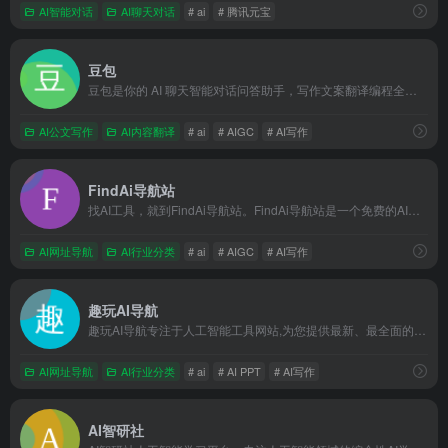
AI智能对话
AI聊天对话
# ai
# 腾讯元宝
豆包
豆包是你的 AI 聊天智能对话问答助手，写作文案翻译编程全能工具。豆包为你答疑解惑，提供灵感，辅助创作，也可以和你畅聊任何你感兴趣的话题。
AI公文写作
AI内容翻译
# ai
# AIGC
# AI写作
FindAi导航站
找AI工具，就到FindAi导航站。FindAi导航站是一个免费的AI工具集合网站，为用户收集分享大量免费AI工具，包括AI对话聊天、AI写作工具、AI办公、AI论文、图生视频、文生视频、AI图片生成、AI视频制作、AI编程、AI音乐生成、AI绘画设计、AI学习、AIGC、Sora、等免费工具，一起加入人工智能浪潮，助力生产效率提升!
AI网址导航
AI行业分类
# ai
# AIGC
# AI写作
趣玩AI导航
趣玩AI导航专注于人工智能工具网站,为您提供最新、最全面的AI工具网站整理和推荐,助您更好地应用AI人工智能技术提升工作效率，智驭未来，一键触达，让信息探索更出彩！
AI网址导航
AI行业分类
# ai
# AI PPT
# AI写作
AI智研社