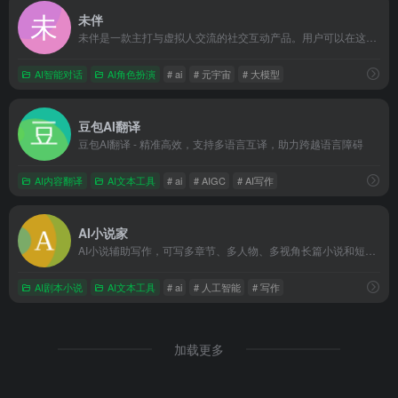
未伴
未伴是一款主打与虚拟人交流的社交互动产品。用户可以在这里寻找、创建心仪的虚拟人进行聊天，虚拟人将按照预设的角色职责、人设背景与用户交流互动
AI智能对话
AI角色扮演
# ai
# 元宇宙
# 大模型
豆包AI翻译
豆包AI翻译 - 精准高效，支持多语言互译，助力跨越语言障碍
AI内容翻译
AI文本工具
# ai
# AIGC
# AI写作
AI小说家
AI小说辅助写作，可写多章节、多人物、多视角长篇小说和短篇故事
AI剧本小说
AI文本工具
# ai
# 人工智能
# 写作
加载更多