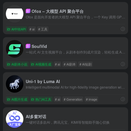
Ofox – 大模型 API 聚合平台
新
Ofox 是面向开发者的大模型 API 聚合平台，一个 Key 调用 GPT、Claude、Gemini、DeepSeek 等 100+ 模型，提供 OpenAI 兼容、Anthropic、Gemini 三套接入协议，内置负载均衡与自动故障转移，3 分钟接入。
AI中转API
# ai
# 工具
SoulVid
新
一站式 AI 文生视频平台，从剧本创作到成片渲染，轻松生成 AI 短剧和 MV
AI剧本小说
AI视频生成
# ai
# AI剧本
# AI短剧
Uni-1 by Luma AI
Intelligent multimodal AI for high-fidelity image generation with spatial reasoning and text accuracy.
AI图片生成
热门AI工具
# ai
# Generation
# image
AI多窗对话
一键对话多款AI，腾讯元宝、KIMI等智能助手随心切换