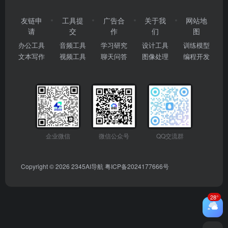
友链申
工具提
广告合
关于我
网站地
请
交
作
们
图
办公工具
音频工具
学习研究
设计工具
训练模型
文本写作
视频工具
聊天问答
图像处理
编程开发
企业微信
微信公众号
QQ交流群
Copyright © 2026
2345AI导航
粤ICP备2024177666号
28°