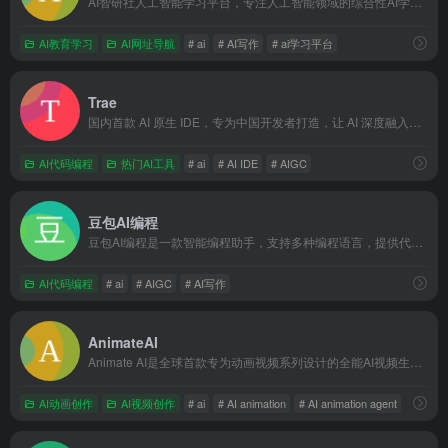
AI智研社人工智能学习平台，专注人工智能领域的综合性AI学习平台、AI教程网，为您提供全面且深入的AI教程与资讯。包含AI助手、AI教程、AI写作、AI绘画、AI视频、AI配音、AI导航、AI电子书下载、AI大模型等领域资源，满足从入门到高阶的学习需求。我们致力于打造集知识学习、技术探索与实践应用于一体的资源宝库，助您轻松掌握AI技能，紧跟科技前沿。搜索“AI智研社”，开启智能未来之旅！
AI教育学习
AI网址导航
# ai
# AI写作
# ai学习平台
Trae
国内首款 AI 原生 IDE，专为中国开发者打造，让 AI 深度融入编程，带来比插件更流畅、精准的开发体验。
AI代码编程
热门AI工具
# ai
# AI IDE
# AIGC
豆包AI编程
豆包AI编程是一款智能编程助手，支持多种编程语言，提供代码生成、解释、修复及优化等全方位编程辅助，旨在帮助开发者提高编程效率和质量。
AI代码编程
# ai
# AIGC
# AI写作
AnimateAI
Animate AI是全球首款专为动画视频系列设计的全能AI视频生成器，通过简单操作即可快速创建高质量、可定制的动画视频，大大降低了动画创作的门槛。
AI动画创作
AI视频创作
# ai
# AI animation
# AI animation agent