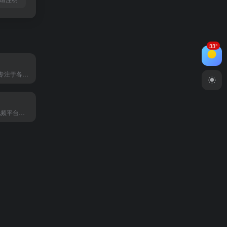
33°
笔墨写作是一款专注于各种文体写作的智能AI创作平台，提供全面的写作、校对、润色、资料库及模板服务。无论是公职人员、事业单位、国企人员、还是医院、学校等机构，笔墨写作都能帮助您高效完成述职报告、工作总结、心得体会、调研报告、年终总结等各类公文材料的创作。
一站式 AI 文生视频平台，从剧本创作到成片渲染，轻松生成 AI 短剧和 MV