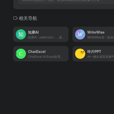
相关导航
知犀AI
WriteWise
知犀AI（swdt.com），是一款GPT人工智能Ai思维导图工具，输入一句话即可一键生成思维导图，助您头脑风暴、高效捕捉灵感，并自动拓展脑图或生成文章，显著提高学习或工作效率，快来知犀AI体验吧~
ChatExcel
咔片PPT
ChatExcel AI Excel处理和数据分析 用户只需像和好友聊天一样操作，Chatexcel会自动通过 AI完成图表处理和分析，彻底改变了与表格数据的交互方式。将用户从繁琐的公式与运算中解放出来，无需编写复杂的公式和代码，让用户专注于文件数据和分析本身。
暂无评论