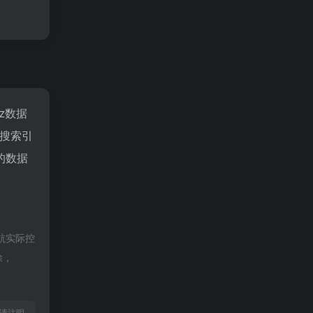
az数据
搜索引
的数据
航实际控
除，
l转载请注明