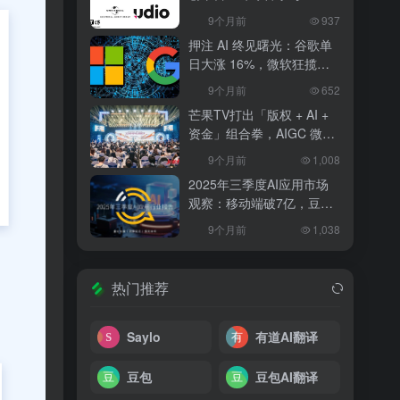
和解，改写 AI 音乐行业规
9个月前
937
则
押注 AI 终见曙光：谷歌单
日大涨 16%，微软狂揽
18%，科技巨头的 “苦熬与
9个月前
652
爆发”
芒果TV打出「版权 + AI +
资金」组合拳，AIGC 微短
剧行业将迎洗牌？
9个月前
1,008
2025年三季度AI应用市场
观察：移动端破7亿，豆包
异军突起
9个月前
1,038
热门推荐
Saylo
有道AI翻译
豆包
豆包AI翻译