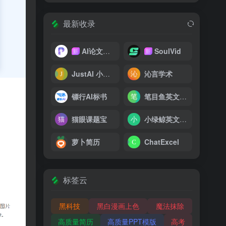
最新收录
AI论文写作
SoulVid
新
新
JustAI 小加同学
沁言学术
镖行AI标书
笔目鱼英文论文写作器
猫眼课题宝
小绿鲸英文文献阅读器
萝卜简历
ChatExcel
标签云
黑科技
黑白漫画上色
魔法抹除
高质量简历
高质量PPT模版
高考