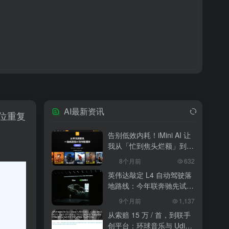
AI最新资讯
位重复
告别低效内耗！iMini AI 让
我从「忙到焦头烂额」到
「下班准时打卡」
8个月前
632
英伟达敲定 L4 自动驾驶落
地路线：今年联奔驰先试
水，2027 年 10 万辆无人
9个月前
1,137
出租上路
从索赔 15 万 / 首，到联手
创平台：环球音乐与 Udio