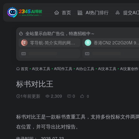
首页
AI热门排行
提交AI
全站显示自助广告位，特惠招租中～
零导航-简介实用的网址导航
香港CN2 2C2G20
首页
•
AI文本工具
•
AI写作工具
•
AI办公工具
•
AI文本工具
•
AI文案创作
标书对比王
1年前更新
2,309
0
0
标书对比王是一款标书查重工具，支持多份投标文件两
在位置，并可导出比对报告。
收录时间：
2025-07-23