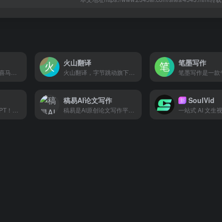
火山翻译
笔墨写作
WriteWise是一款由喜马拉雅推出的AI写作助手，专为小说和网文创作者设计，提供情节描述、内容改写、智能检测文稿内容及AI快速取名等功能，旨在提升写作效率和质量
火山翻译，字节跳动旗下的机器翻译品牌，支持超过100种语种的免费在线翻译，并支持多种领域翻译
稿易AI论文写作
SoulVid
新
AI一键生成高质量PPT！支持AI一键生成、导入文档生成以及上传模板生成PPT，内置超10w+专业级模板素材，助力用户快速产出演讲级PPT！
稿易是AI原创论文写作平台，10分钟产出3万字，提供真实网络数据、图、表、公式、代码，不限次2000字3级大纲，附带ppt、开题报告、任务书、40篇真实参考文献。