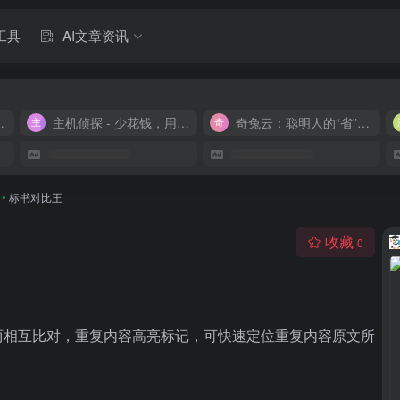
工具
AI文章资讯
M 9.9/月
主机侦探 - 少花钱，用好云
奇兔云：聪明人的“省”钱计划！
•
标书对比王
收藏
0
两相互比对，重复内容高亮标记，可快速定位重复内容原文所