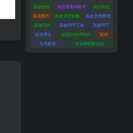
高级创作
高灯财务AI助手
高灯科技
高清图片
高效语音转换
高效文档整理
高效写作
高效PPT工具
高效PPT
驻场博主
驭码CodeRider
驭码
马克配音
首创弹唱新玩法