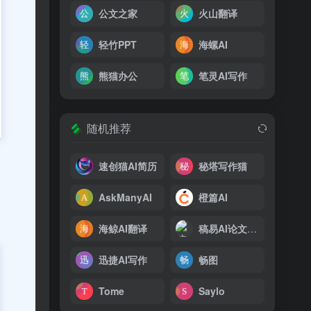
公文之家
火山翻译
轻竹PPT
海螺AI
熊猫办公
笔灵AI写作
随机推荐
速创猫AI简历
秘塔写作猫
AskManyAI
橙篇AI
海鲸AI翻译
稿易AI论文写作
迅捷AI写作
畅图
Tome
Saylo