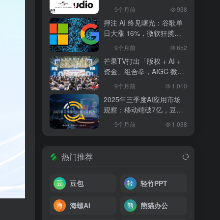
和解，改写 AI 音乐行业规
9个月前
938
则
押注 AI 终见曙光：谷歌单
日大涨 16%，微软狂揽
18%，科技巨头的 “苦熬与
9个月前
652
爆发”
芒果TV打出「版权 + AI +
资金」组合拳，AIGC 微短
剧行业将迎洗牌？
9个月前
1,010
2025年三季度AI应用市场
观察：移动端破7亿，豆包
异军突起
9个月前
1,038
热门推荐
豆包
轻竹PPT
海螺AI
熊猫办公