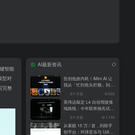
AI最新资讯
一键智能
模型对
告别低效内耗！iMini AI 让
我从「忙到焦头烂额」到
写完整
「下班准时打卡」
9个月前
632
英伟达敲定 L4 自动驾驶落
地路线：今年联奔驰先试
水，2027 年 10 万辆无人
9个月前
1,140
出租上路
从索赔 15 万 / 首，到联手
创平台：环球音乐与 Udio