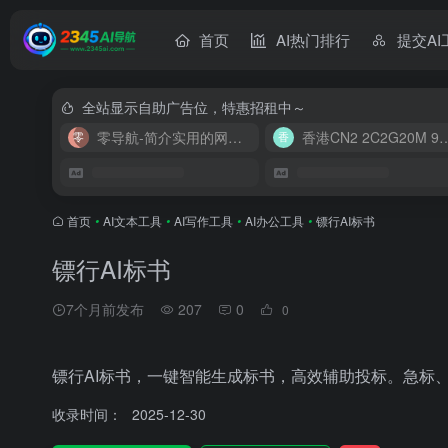
首页
AI热门排行
提交AI
全站显示自助广告位，特惠招租中～
零导航-简介实用的网址导航
香港CN2 2C2G20
首页
•
AI文本工具
•
AI写作工具
•
AI办公工具
•
镖行AI标书
镖行AI标书
7个月前发布
207
0
0
镖行AI标书，一键智能生成标书，高效辅助投标。急标、
收录时间：
2025-12-30