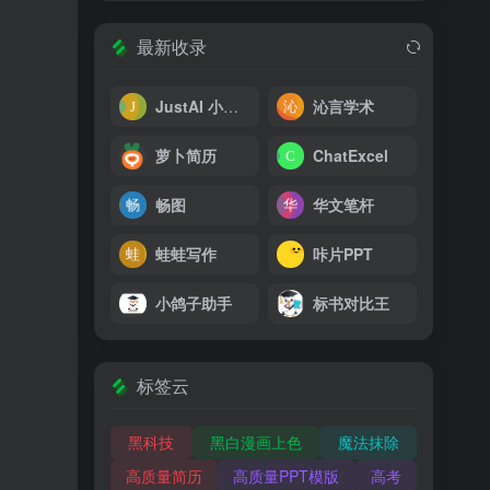
最新收录
JustAI 小加同学
沁言学术
萝卜简历
ChatExcel
畅图
华文笔杆
蛙蛙写作
咔片PPT
小鸽子助手
标书对比王
标签云
黑科技
黑白漫画上色
魔法抹除
高质量简历
高质量PPT模版
高考