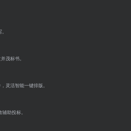
写。
文并茂标书。
件，灵活智能一键排版。
效辅助投标。