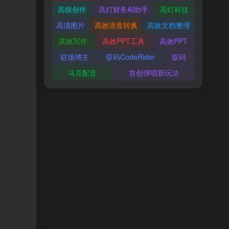
高级创作
高灯财务AI助手
高灯科技
高清图片
高效语音转换
高效文档整理
高效写作
高效PPT工具
高效PPT
驻场博主
驭码CodeRider
驭码
马克配音
首创弹唱新玩法