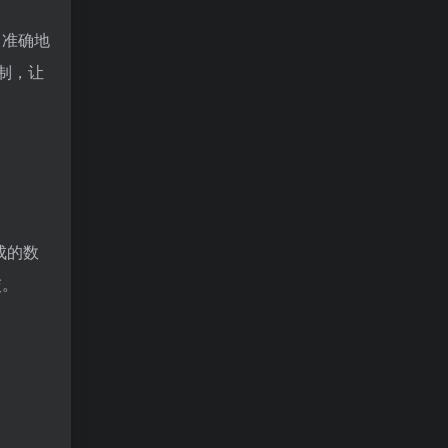
、准确地
制，让
成的数
交。