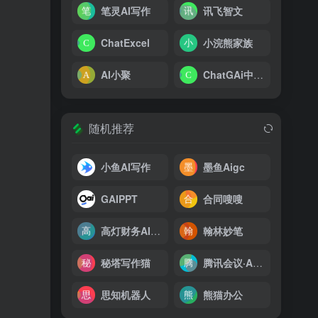
笔灵AI写作
讯飞智文
ChatExcel
小浣熊家族
AI小聚
ChatGAi中文版
随机推荐
小鱼AI写作
墨鱼Aigc
GAIPPT
合同嗖嗖
高灯财务AI助手
翰林妙笔
秘塔写作猫
腾讯会议·AI小助手
思知机器人
熊猫办公