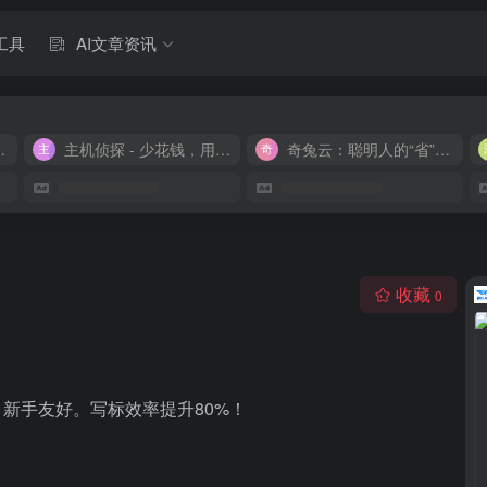
工具
AI文章资讯
M 9.9/月
主机侦探 - 少花钱，用好云
奇兔云：聪明人的“省”钱计划！
收藏
0
新手友好。写标效率提升80%！