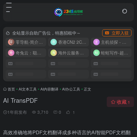
全站显示自助广告位，特惠招租中～
立即入驻
零导航-简介实用的网址导航
香港CN2 2C2G20M 9.9/月
主机侦探 - 少花钱，用好云
奇兔云：聪明人的“省”钱计划！
海外云服务器全网最低价
蛙蛙写作-超级AI智能写作助手
首页
•
AI文本工具
•
AI内容翻译
•
AI办公工具
•
正文
AI TransPDF
收藏
1
1年前发布
3,710
0
1
高效准确地将PDF文档翻译成多种语言的AI智能PDF文档翻