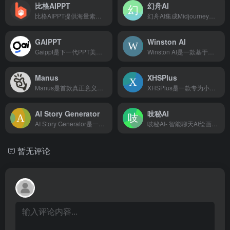
比格AIPPT
幻舟AI
比格AIPPT提供海量素材模板，支持一键生成PPT大纲，支持导入本地大纲文件，随心更换模板配色，AI一键智能排版，单页样式自由更改，样式随要点改变，多格式导出等功能。让你告别熬夜加班，轻松实现PPT制作自由。快来体验比格AIPPT，让PPT制作更高效便捷
幻舟AI集成Midjourney、Runway Gen3等全球顶尖AI工具，提供从分镜到成片的一站式解决方案。5分钟生成专业级短剧、广告片、宣传片，支持批量创作与智能优化，降低90%制作成本。立即免费体验AI视频创作！
GAIPPT
Winston AI
Gaippt是下一代PPT美化神器，基于AI智能辅助，可根据内容生成带有高度结构化可视化的PPT版式，并提供丰富的快捷操作，让PPT设计制作更简单。
Winston AI是一款基于云的AI内容检测工具，能以高准确率识别由ChatGPT、GPT-4等多种语言模型生成的文本，并支持多语言检测、抄袭检查及AI图像检测等功能，适用于教育、出版和内容创作等多个行业。
Manus
XHSPlus
Manus是首款真正意义上的通用AI Agent，由中国团队Monica开发，能自动拆解并执行复杂任务，直接交付完整成果，展现了强大的通用性和执行能力
XHSPlus是一款专为小红书博主和运营人员打造的AI创作辅助工具，集成了爆款标题生成、热门内容仿写、数据分析等多种功能，旨在提升内容创作质量与运营效率
AI Story Generator
吱秘AI
AI Story Generator是一款利用人工智能技术，根据用户提示自动生成个性化、原创且引人入胜故事的智能工具
吱秘AI- 智能聊天AI绘画，还可以创作、编写、翻译、写代码等多种功能，满足用户生活和工作的多方面需求
暂无评论