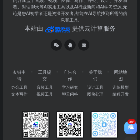
内容涵盖了音频、视频、图像、写作、办公、设计、开发编
程、对话聊天等AI实用工具以及AI行业新闻和AI学习资源,无
论是您AI初学者还是资深开发者,都能在AI导航找到所需的信
息和工具.
本站由
提供云计算服务
友链申
工具提
广告合
关于我
网站地
请
交
作
们
图
办公工具
音频工具
学习研究
设计工具
训练模型
文本写作
视频工具
聊天问答
图像处理
编程开发
38°