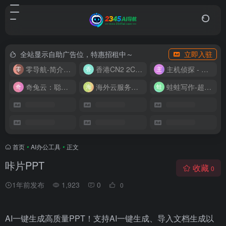
全站显示自助广告位，特惠招租中～
立即入驻
零导航-简介实用的网址导航
香港CN2 2C2G20M 9.9/月
主机侦探 - 少花钱，用好云
奇兔云：聪明人的“省”钱计划！
海外云服务器全网最低价
蛙蛙写作-超级AI智能写作助手
首页
•
AI办公工具
•
正文
咔片PPT
收藏
0
1年前发布
1,923
0
0
AI一键生成高质量PPT！支持AI一键生成、导入文档生成以