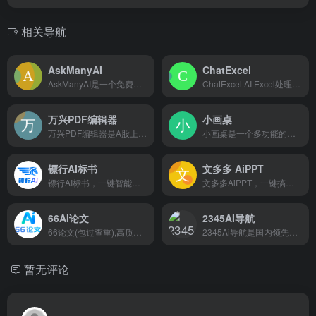
相关导航
AskManyAI
ChatExcel
AskManyAI是一个免费的AI超级生产力平台，追求极致效率的工作学习搭子。提供免费无限次的GPT、Claude、Gemini使用，以及OpenAI O1、Claude 3.5 Sonnet、MidJourney、Perplexity等专业顶级模型的直连访问和高效横评。涵盖免费AI搜索、免费AI绘画、免费写作、免费对话等10万+必备AI工具。
ChatExcel AI Excel处理和数据分析 用户只需像和好友聊天一样操作，Chatexcel会自动通过 AI完成图表处理和分析，彻底改变了与表格数据的交互方式。将用户从繁琐的公式与运算中解放出来，无需编写复杂的公式和代码，让用户专注于文件数据和分析本身。
万兴PDF编辑器
小画桌
万兴PDF编辑器是A股上市公司万兴科技旗下产品，它的前身是PDFelement，是一款专业的PDF编辑器。万兴PDF拥有PDF文字编辑、PDF格式转换、PDF文档注释和阅读等多种功能，让PDF编辑像Word一样简单。
小画桌是一个多功能的在线协作平台，它通过提供在线白板和AI技术，帮助用户在不同的场景下进行有效的协作和创作。
镖行AI标书
文多多 AiPPT
镖行AI标书，一键智能生成标书，高效辅助投标。急标、新手友好。写标效率提升80%！
文多多AiPPT，一键搞定PPT。AI根据主题、文档、网址智能生成PPT文档，同时支持在线编辑、美化、排版、导出、一键动效、自动生成演讲稿等功能，告别工作烦恼！
66AI论文
2345AI导航
66论文(包过查重),高质量，低查重，写论文，仅需3步，5分钟搞定！写论文就是这么快捷！ 论文质量有保障，知网论文查重率为10%左右，超过15%可联系客服退款！
2345Ai导航是国内领先的智能工具导航平台，依托2345技术积累，精准聚合全网AI资源。包括：AI写作神器、AIPPT设计、AI视频生成、代码编程助手、智能绘图抠图等30+垂类工具，支持一键直达热门AI网站。为开发者、设计师及办公人群提供高效AI工具探索路径，快速触达前沿人工智能生态。
暂无评论