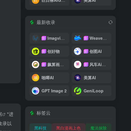
巨日禄AIGC创作平台
美算AI
最新收录
Imagvio AI
WeaveFox
新
新
创好物
创图AI
新
新
飙算画影网
风车Ai翻译
新
新
啪唧AI
美算AI
GPT Image 2
GeniLoop
标签云
据
"进
收录以
黑科技
黑白漫画上色
魔法抹除