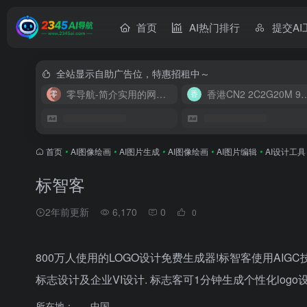
首页
AI热门排行
提交AI
全站显示自助广告位，特惠招租中～
零导航-简介实用的网址导航
香港CN2 2C2G20
首页
•
AI图像绘画
•
AI图片生成
•
AI图像绘画
•
AI图片编辑
•
AI设计工具
标智客
2年前更新
6,170
0
0
800万人使用的LOGO设计免费生成器!标智客使用AIGC技
标志设计及企业VI设计. 标志客可1分钟生成个性化logo
所在地：
中国