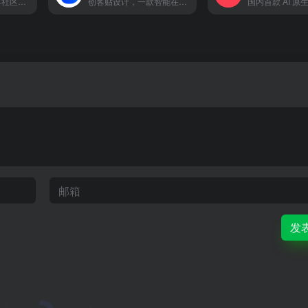
AI绘画原创模型分享社区，10万+模型免费下载;原汁原味的webUI、comfyUI，在线AI绘图工具免费使用;还可在线进行模型训练。欢迎每一位创作者加入，共同探索AI绘画
创客贴设计，一款智能在线设计工具，设计不求人，AI助你零基础完成专业设计！
发