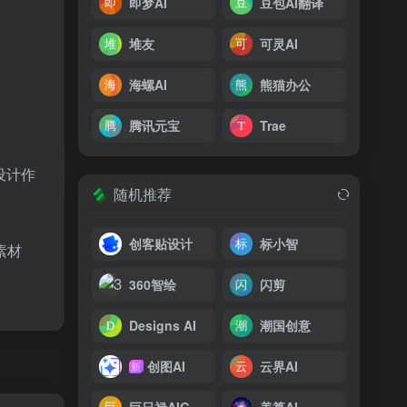
即梦AI
豆包AI翻译
堆友
可灵AI
海螺AI
熊猫办公
腾讯元宝
Trae
设计作
随机推荐
创客贴设计
标小智
素材
360智绘
闪剪
Designs AI
潮国创意
创图AI
云界AI
新