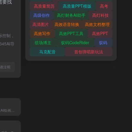
需要找
高质量简历
高质量PPT模版
高考
高级创作
高灯财务AI助手
高灯科技
高清图片
高效语音转换
高效文档整理
高效写作
高效PPT工具
高效PPT
际控制，
驻场博主
驭码CodeRider
驭码
45AI导
马克配音
首创弹唱新玩法
l转载请注明
吱秘AI- 智能聊天AI绘画，还可以创作、编写、翻译、写代码等多种功能，满足用户生活和工作的多方面需求