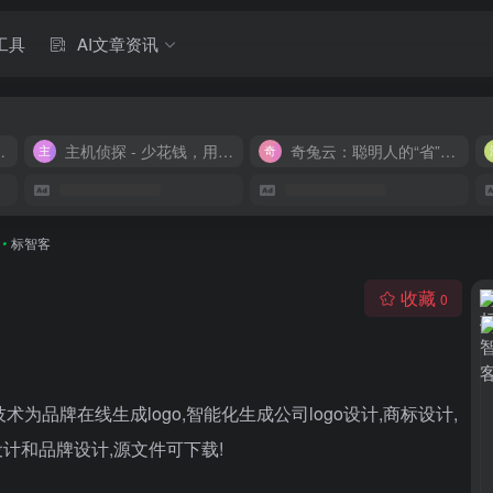
工具
AI文章资讯
M 9.9/月
主机侦探 - 少花钱，用好云
奇兔云：聪明人的“省”钱计划！
•
标智客
收藏
0
术为品牌在线生成logo,智能化生成公司logo设计,商标设计,
设计和品牌设计,源文件可下载!