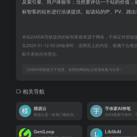
及索引量、用户体验等；当然要评估一个站的价值，
标智客的站长进行洽谈提供。如该站的IP、PV、跳出
本站2345AI导航提供的标智客都来源于网络，不保证外部链
在2025-01-12 00:26收录时，该网页上的内容，都属
航不承担任何责任。
2345AI导航致力于优质、实用的网络站点资源收集与分享！
相关导航
模袋云
字体家AI神笔
模袋云是一款低门槛的在线别墅建模软件。包含了柱、墙、梁、板、屋顶、门窗、楼梯等必要的建筑构件，以及罗马柱、檐口线、腰线、墙裙、浮雕、门窗套线等丰富的外立面装饰素材，能够识别CAD格式的建筑平面图。轻松搞定建筑模型的协同、分享和展示的一站式别墅设计营销解决方案。
GeniLoop
LiblibAI