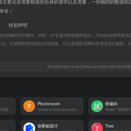
最主要还是需要根据您自身的需求以及需要，一些确切的数据则
率等！
特别声明
接的准确性和完整性，同时，对于该外部链接的指向，不由2345AI导航实
于合规合法，后期网页的内容如出现违规，可以直接联系网站管理员进行删除，23
本文地址https://www.2345ai.com/sites/1368.htm
Photoroom
吱秘AI
2024最新字体AI，字体家AI神笔基于领先的人工智能技术为您提供独一无二的创意字体设计，助力你制作个人专属字体。无需繁琐的设计步骤，仅需设计8个字，只要不到30分钟，AI会为你生成整套字体。
Create product and portrait pictures using only your phone and our AI photo editing tools. Remove background, change background and showcase products.
创客贴设计
Trae