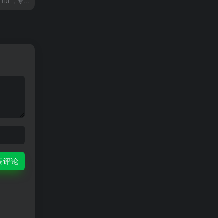
国内首款 AI 原生 IDE，专为中国开发者打造，让 AI 深度融入编程，带来比插件更流畅、精准的开发体验。
表评论