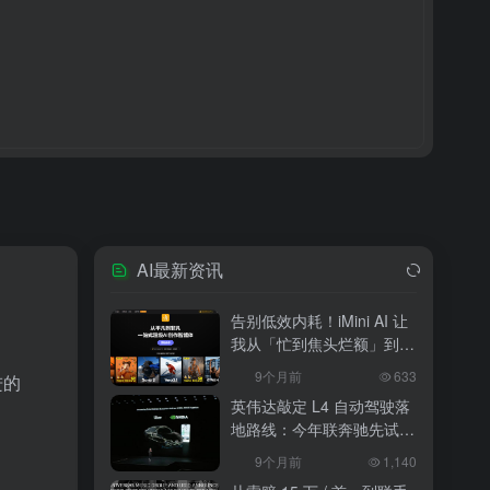
AI最新资讯
告别低效内耗！iMini AI 让
我从「忙到焦头烂额」到
「下班准时打卡」
9个月前
633
进的
英伟达敲定 L4 自动驾驶落
地路线：今年联奔驰先试
水，2027 年 10 万辆无人
9个月前
1,140
出租上路