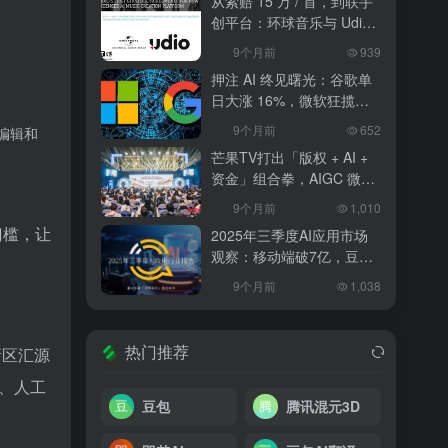
从索赔 15 万 / 首，到联手
创平台：环球音乐与 Udio
和解，改写 AI 音乐行业规
9个月前
939
则
押注 AI 终见曙光：谷歌单
日大涨 16%，微软狂揽
18%，科技巨头的 “苦熬与
9个月前
652
编辑和
爆发”
芒果TV打出「版权 + AI +
资金」组合拳，AIGC 微短
剧行业将迎洗牌？
9个月前
1,010
门槛，让
2025年三季度AI应用市场
观察：移动端破7亿，豆包
异军突起
9个月前
1,038
热门推荐
新区汇源
发、人工
豆包
腾讯混元3D