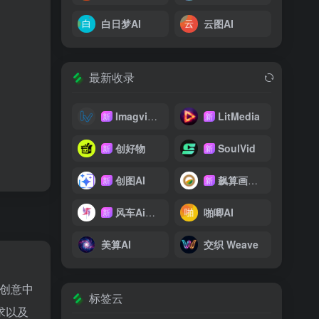
白日梦AI
云图AI
最新收录
Imagvio AI
LitMedia
新
新
创好物
SoulVid
新
新
创图AI
飙算画影网
新
新
风车Ai翻译
啪唧AI
新
美算AI
交织 Weave
创意中
标签云
求以及