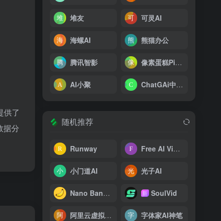
堆友
可灵AI
海螺AI
熊猫办公
腾讯智影
像素蛋糕PixCake
AI小聚
ChatGAi中文版
提供了
随机推荐
数据分
Runway
Free AI Video Generator
小门道AI
光子AI
Nano Banana 2
SoulVid
新
阿里云虚拟数字人
字体家AI神笔