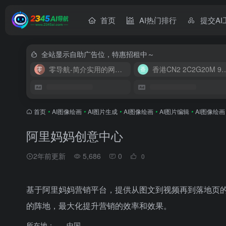
首页
AI热门排行
提交AI
全站显示自助广告位，特惠招租中～
零导航-简介实用的网址导航
香港CN2 2C2G20
首页
•
AI图像绘画
•
AI图片生成
•
AI图像绘画
•
AI图片编辑
•
AI图像绘画
阿里妈妈创意中心
2年前更新
5,686
0
0
基于阿里妈妈营销平台，提供从图文到视频再到落地页
的阵地，最大化提升营销的效率和效果。
所在地：
中国