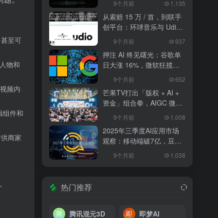
9个月前
1,135
出租上路
从索赔 15 万 / 首，到联手
创平台：环球音乐与 Udio
和解，改写 AI 音乐行业规
，甚至可
9个月前
937
则
押注 AI 终见曙光：谷歌单
人物和
日大涨 16%，微软狂揽
18%，科技巨头的 “苦熬与
9个月前
652
爆发”
视频内
芒果TV打出「版权 + AI +
资金」组合拳，AIGC 微短
辑组件和
剧行业将迎洗牌？
9个月前
1,008
2025年三季度AI应用市场
材供商家
观察：移动端破7亿，豆包
异军突起
9个月前
1,038
。
热门推荐
腾讯混元3D
即梦AI