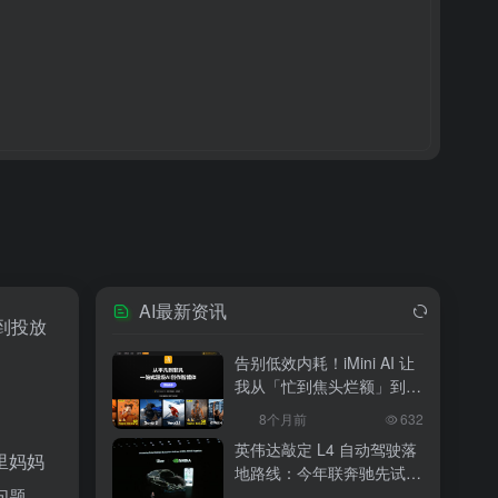
AI最新资讯
到投放
告别低效内耗！iMini AI 让
我从「忙到焦头烂额」到
「下班准时打卡」
8个月前
632
英伟达敲定 L4 自动驾驶落
里妈妈
地路线：今年联奔驰先试
问题。
水，2027 年 10 万辆无人