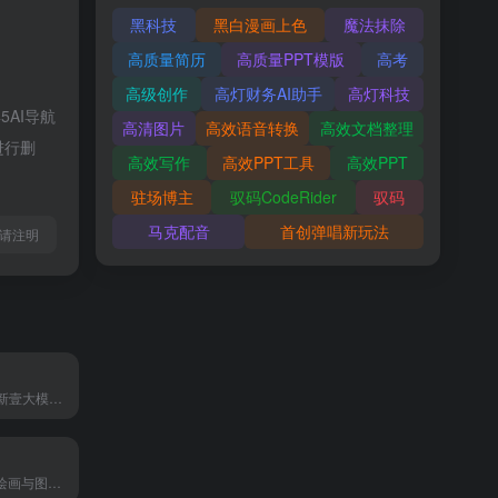
黑科技
黑白漫画上色
魔法抹除
高质量简历
高质量PPT模版
高考
高级创作
高灯财务AI助手
高灯科技
AI导航
高清图片
高效语音转换
高效文档整理
进行删
高效写作
高效PPT工具
高效PPT
驻场博主
驭码CodeRider
驭码
马克配音
首创弹唱新玩法
l转载请注明
一帧秒创是基于新壹大模型及秒创AIGC引擎的智能AI内容生成平台，包含AI数字人、AI帮写、AI视频、AI作画等AIGC工具，可将百家号、公众号、头条号、搜狐号、新浪微博、小红书等文章一键转视频，一键生成数字人播报视频，为企业及自媒体提供一站式视频生产，全面提升内容创作效率。
WHEE是一款AI绘画与图片生成器，提供一站式AI视觉创作服务。WHEE不仅会画也会修图，各种AI修图功能一应俱全。使用门槛低，用户只需用自然语言表述需求，就能轻松上手。在画廊中，用户可以欣赏并学习来自多领域创作者的精美作品，为创作提供丰富的灵感来源，进而促进二创和设计师间的交流与合作。