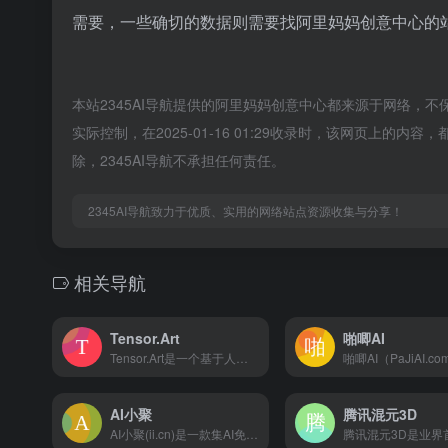
需要，一些确切的数据则需要找阿里妈妈创意中心的站
本站2345AI导航提供的阿里妈妈创意中心都来源于网络，不
实际控制，在2025-01-16 01:29收录时，该网页上
除，2345AI导航不承担任何责任。
2345AI导航致力于优质、实用的网络站点资源收集与分享！
相关导航
Tensor.Art
啪唧AI
Tensor.Art是一个基于人工智能的图像生成平台，用户可通过使用各种模型和调整设置来创建个性化的艺术作品。
AI小聚
腾讯混元3D
AI小聚(ii.cn)是一款集AI免费聊天写作、AI绘画、AI音乐、AI视频智能软件，其AI绘图涵盖了图生图,文融图,文生图,老照片修复,艺术二维码等有关AI视觉创作服务,AI智能一键生成,助你高效解放生产力。