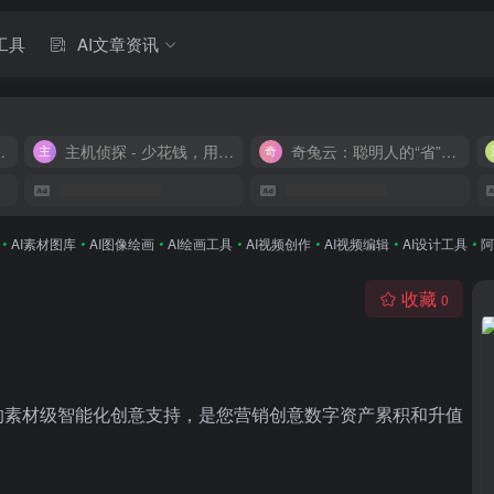
工具
AI文章资讯
M 9.9/月
主机侦探 - 少花钱，用好云
奇兔云：聪明人的“省”钱计划！
•
AI素材图库
•
AI图像绘画
•
AI绘画工具
•
AI视频创作
•
AI视频编辑
•
AI设计工具
•
阿
收藏
0
的素材级智能化创意支持，是您营销创意数字资产累积和升值