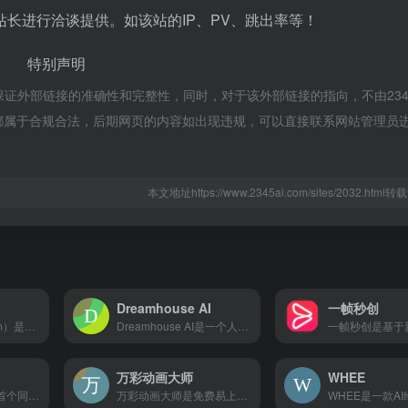
长进行洽谈提供。如该站的IP、PV、跳出率等！
特别声明
保证外部链接的准确性和完整性，同时，对于该外部链接的指向，不由2345
的内容，都属于合规合法，后期网页的内容如出现违规，可以直接联系网站管理员
本文地址https://www.2345ai.com/sites/2032.htm
Dreamhouse AI
一帧秒创
啪唧AI（PaJiAI.com）是一个专为新媒体运营、电商从业者及内容创作者打造的AI视觉创作平台
Dreamhouse AI是一个人工智能室内设计工具
万彩动画大师
WHEE
腾讯混元3D是业界首个同时支持文字、图像生成3D的开源大模型，采用两阶段生成方法，能在短时间内高效生成高质量3D资产，为3D设计、游戏开发、影视制作等领域提供强大技术支持。
万彩动画大师是免费易上手的动画制作软件,MG动画制作软件,动画视频制作软件,微课制作软件,可用来制作企业宣传片,产品介绍短片,趣味课件视频,微课视频,演示演讲动画视频等.