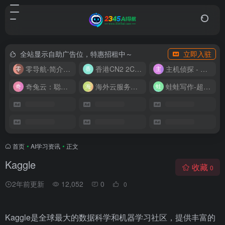
全站显示自助广告位，特惠招租中～
立即入驻
零导航-简介实用的网址导航
香港CN2 2C2G20M 9.9/月
主机侦探 - 少花钱，用好云
奇兔云：聪明人的“省”钱计划！
海外云服务器全网最低价
蛙蛙写作-超级AI智能写作助手
首页
•
AI学习资讯
•
正文
Kaggle
收藏
0
2年前更新
12,052
0
0
Kaggle是全球最大的数据科学和机器学习社区，提供丰富的