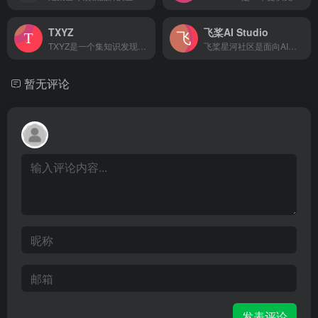
TXYZ
飞桨AI Studio
TXYZ是一个集知识发现与知识工作于一体的平台，旨在通过集成所有知识路径，为用户提供高效、全面的知识检索与阅读体验。
飞桨星河社区是面向AI学习者的人工智能学习与实训社区。飞桨星河社区集成了丰富的免费AI课程，大模型社区及模型应用，深度学习样例项目，各领域经典数据集，云端超强GPU算力及存储资源，更有新手练习赛、精英算法大赛等你参与。
暂无评论
发表评论