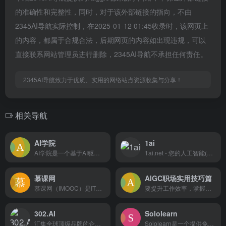
的准确性和完整性，同时，对于该外部链接的指向，不由
2345AI导航实际控制，在2025-01-12 01:45收录时，该网页上
的内容，都属于合规合法，后期网页的内容如出现违规，可以
直接联系网站管理员进行删除，2345AI导航不承担任何责任。
2345AI导航致力于优质、实用的网络站点资源收集与分享！
相关导航
AI学院
1ai
AI学院是一个基于AI驱动的在线学习平台，利用AI技术辅助用户自学，支持Python、SQL等编程语言，提供实时反馈和丰富的学习资源，全面提高学习效率。
1ai.net - 您的人工智能(AI)学习与应用伙伴。本平台汇集了丰富的AI资源，包括实用的AI导航、详尽的AI教程和最新的AI行业资讯，满足从初学者到专业人士的需求。无论您是AI技术爱好者还是寻求商业应用的创业者，1ai.net都能为您提供最佳的AIGC工具和平台，助力您的学习和商业发展。加入我们，与全球AI爱好者一起探索AI的无限潜能，共同推动人工智能技术的创新与进步。
慕课网
AIGC职场实用技巧篇
慕课网（IMOOC）是IT技能学习平台。慕课网(IMOOC)课程涉及人工智能、JAVA、前端、Python、大数据等60类主流技术语言，覆盖了面试就业、职业成长、自我提升等需求场景，帮助用户实现从技能提升到岗位提升的能力闭环。
要提升工作效率，掌握一套实用的智能工具系统至关重要！本系列包括：Midjourney、MotionGo、Canva、Runway、一帧秒创、腾讯智影、soundful等工具。带你学习它们的使用方法和应用技巧，快速产出高质量成果，工作效率翻倍！赶紧行动吧！
302.AI
Sololearn
汇集全球顶级品牌的企业级AI应用平台，提供专业的聊天机器人、GPTs应用和绘画机器人服务。无需月费，按需付费制度让技术爱好者、小型企业、学校及个人用户轻松享受真正的AI内核驱动体验。零门槛操作、一键生成与分享、国内直连快速访问、本地数据存储确保隐私安全。加入302.AI，享受来自全球各大AI模型，体验AI技术的无限可能，开启AI探索之旅。
Sololearn是一个提供免费编程学习资源、支持多种编程语言、拥有互动社区和移动学习体验的在线学习平台。