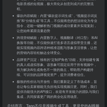
电影质感的短视频，极大简化从创意到成片的完整流
程。
爆款内容赋能：内置“爆款提示词生成”，“视频提示词反
推”和“分镜生成”等工具，不仅能将您的想法转化为专业
指令，还能一键解析热门视频的成功要素并实现复刻，
让您始终紧跟流量趋势
跨境营销赋能：内置数字人、视频翻译（对口型） 和AI
换脸等功能，不仅能快速打造多语言虚拟带货主播，还
能实现视频内容跨语种精准适配与形象灵活替换，让您
的营销内容轻松触达全球受众。
品牌资产沉淀：独有的“定制IP角色”功能，支持创建专属
的真人或虚拟形象。该形象可固定应用于所有视频中，
有力解决AI生成角色不一致的痛点，帮助用户构建持
续、可识别的品牌视觉资产，提升消费者信任。
极致的性价比与开放性：我们重新定义了市场成本，旨
在让每位卖家都能无负担地实现视频日更。同时，我们
提供功能强大的API接口，欢迎有开发能力的团队与我们
集成，共同探索更广阔的商业化应用场景。
总结而言，Tago不仅是视频生成工具，更是您的AI视频