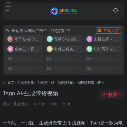
全站显示自助广告位，特惠招租中～
立即入驻
零导航-简介实用的网址导航
香港CN2 2C2G20M 9.9/月
主机侦探 - 少花钱，用好云
奇兔云：聪明人的“省”钱计划！
海外云服务器全网最低价
蛙蛙写作-超级AI智能写作助手
首页
•
AI视频创作
•
AI视频生成
•
AI视频创作
•
AI视频翻译
•
正文
Tago AI-生成带货视频
收藏
0
6个月前发布
103
0
0
一句话，一张图，生成爆款带货/引流视频！Tago是一款为电