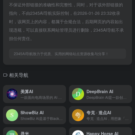
不保证外部链接的准确性和完整性，同时，对于该外部链接的
指向，不由2345AI导航实际控制，在2026-01-26 23:32收录
时，该网页上的内容，都属于合规合法，后期网页的内容如出
现违规，可以直接联系网站管理员进行删除，2345AI导航不承
担任何责任。
2345AI导航致力于优质、实用的网络站点资源收集与分享！
相关导航
美算AI
DeepBrain AI
一款面向电商场景的 AI 生图与视频生成平台，可帮助商家快速生成商品图、服装图、模特换装图、商品组图以及短视频营销素材。
DeepBrain AI是一款创新的AI视频生成平台，提供文本转视频、多语言支持、丰富AI头像和视频模板，以及集成ChatGPT等高级功能，帮助用户快速创建高质量视频内容。
ShowBiz AI
夸克 · 造点AI
ShowBiz AI是基于BlackEye多模态视听大模型的专业级视频AI在线创作平台，深度融合视频、音频、图像、文本和三维模型等跨模态内容生成能力，提供文本生成视频、AI横竖屏转换、AI智能集锦等多种功能，助力用户高效创作专业级视频内容。
夸克 · 造点AI，用想象「造点」不同。现已接入Midjourney与万相2.5，让专业AI创作更加稳定、高效、惊艳。无论是生成艺术图像还是动态视频，只需简单描述，即可轻松创作出高质量作品。
寻光
Happy Horse AI