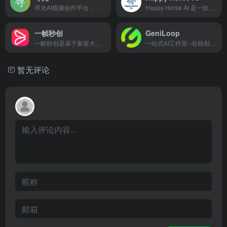
寻光AI视频创作平台，致力于打造由一流技术驱动，紧贴用户需求及应用场景的AI视觉化解决方案，提供3D特效、角色控制、精准编辑、多屏转换、画质增强等一站式视觉解决方案，赋能B端垂类行业及内容创作者，打造与各行业结合的AI视频创作工作流。针对不同行业和创作需求，提供定制化的解决方案，最大化释放每位从业者的想象力及创作潜能，让视频剪辑更加简单高效！
Happy Horse AI 是一款顶级的 AI 视频生成器，能够将文本或图像转换为广播级的 1080p 视频，并配有完美同步的对话、音效和环境音。该工具搭载先进的 Happy Horse 1.0 模型，可在约 38 秒内一次性生成完整的视听场景，无需后期制作或多个工具拼接。
一帧秒创
GeniLoop
一帧秒创是基于新壹大模型及秒创AIGC引擎的智能AI内容生成平台，包含AI数字人、AI帮写、AI视频、AI作画等AIGC工具，可将百家号、公众号、头条号、搜狐号、新浪微博、小红书等文章一键转视频，一键生成数字人播报视频，为企业及自媒体提供一站式视频生产，全面提升内容创作效率。
一站式AI工作室--在线创作AI视频与图片
暂无评论