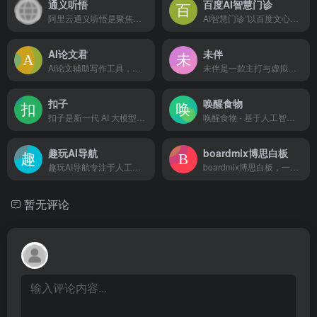
通义听悟
百度AI智慧门诊
阿里云通义听悟是聚焦音视频内容的工作学习AI助手，依托大模型，帮助用户记录、整理和分析音视频内容，体验用大模型做音视频笔记、整理会议记录。
AI智慧门诊”以百度文心大模型为技术底座，由百度健康提供解决方案，功能涵盖智能分导诊、智能加号、智能候诊室等多个服务模块
AI论文君
未伴
AI论文辅助写作工具，可一键生成论文选题、开题报告、论文大纲、论文全文、中期报告、答辩PPT等。
未伴是一款主打与虚拟人交流的社交互动产品。用户可以在这里寻找、创建心仪的虚拟人进行聊天，虚拟人将按照预设的角色职责、人设背景与用户交流互动
扣子
唤醒食物
扣子是新一代 AI 大模型智能体开发平台。整合了插件、长短期记忆、工作流、卡片等丰富能力，扣子能帮你低门槛、快速搭建个性化或具备商业价值的智能体，并发布到豆包、飞书等各个平台。
唤醒食物 - 基于人工智能与数据可视化技术为您提供全面直观的食物营养成分与科学食疗方案。
趣玩AI导航
boardmix博思白板
趣玩AI导航专注于人工智能工具网站,为您提供最新、最全面的AI工具网站整理和推荐,助您更好地应用AI人工智能技术提升工作效率，智驭未来，一键触达，让信息探索更出彩！
boardmix博思白板，一个点燃团队协作和激发创意的空间，集aigc，一键PPT，思维导图，笔记文档多种创意表达能力于一体，将团队工作效率提升到新的层次。
暂无评论