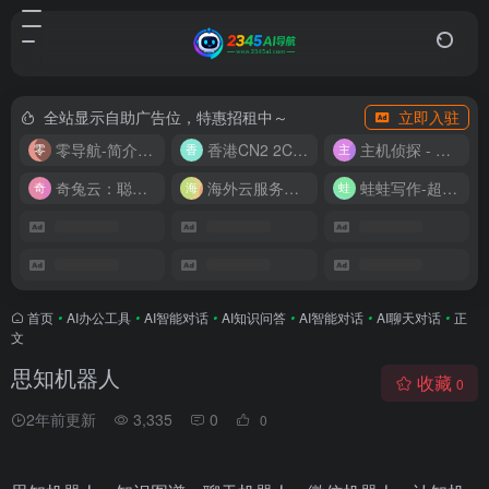
全站显示自助广告位，特惠招租中～
立即入驻
零导航-简介实用的网址导航
香港CN2 2C2G20M 9.9/月
主机侦探 - 少花钱，用好云
奇兔云：聪明人的“省”钱计划！
海外云服务器全网最低价
蛙蛙写作-超级AI智能写作助手
首页
•
AI办公工具
•
AI智能对话
•
AI知识问答
•
AI智能对话
•
AI聊天对话
•
正
文
思知机器人
收藏
0
2年前更新
3,335
0
0