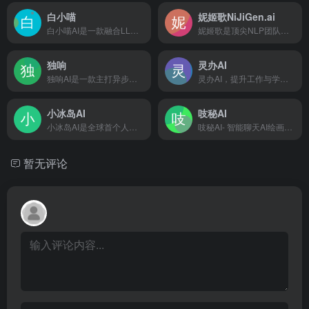
白小喵
妮姬歌NiJiGen.ai
白小喵AI是一款融合LLM与CBT技术的心理健康咨询应用，提供从识别自动思维到给出替代思维的全套游戏化咨询流程
妮姬歌是顶尖NLP团队打造的二次元AI平台，提供快速、有趣、温暖的AI桌宠陪伴，目标2024年末达10万DAU，助力心理健康
独响
灵办AI
独响AI是一款主打异步聊天与个性化AI角色互动的陪伴型应用，旨在为用户提供专属AI朋友圈和智能情感支持
灵办AI，提升工作与学习效率的最佳助手，用一款工具解决：翻译、对话、写作、AI搜索、AI阅读、文案改写、代码生成/纠正等需求
小冰岛AI
吱秘AI
小冰岛AI是全球首个人与AI融合社交平台，用户可在平台上创造并培育自己的AI伙伴，共同生活在虚拟岛屿上
吱秘AI- 智能聊天AI绘画，还可以创作、编写、翻译、写代码等多种功能，满足用户生活和工作的多方面需求
暂无评论