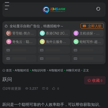
全站显示自助广告位，特惠招租中～
立即入驻
零导航-简介实用的网址导航
香港CN2 2C2G20M 9.9/月
主机侦探 - 少花钱，用好云
奇兔云：聪明人的“省”钱计划！
海外云服务器全网最低价
蛙蛙写作-超级AI智能写作助手
首页
•
AI智能对话
•
AI知识问答
•
AI智能对话
•
AI聊天对话
•
正文
跃问
收藏
0
2年前更新
3,237
0
0
跃问是一个聪明可靠的个人效率助手，可以帮你获取知识、