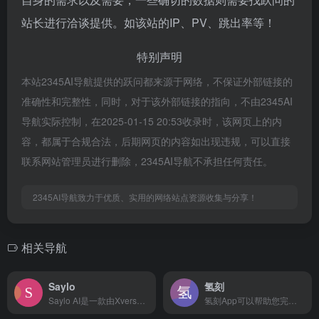
站长进行洽谈提供。如该站的IP、PV、跳出率等！
特别声明
本站2345AI导航提供的跃问都来源于网络，不保证外部链接的
准确性和完整性，同时，对于该外部链接的指向，不由2345AI
导航实际控制，在2025-01-15 20:53收录时，该网页上的内
容，都属于合规合法，后期网页的内容如出现违规，可以直接
联系网站管理员进行删除，2345AI导航不承担任何责任。
2345AI导航致力于优质、实用的网络站点资源收集与分享！
相关导航
Saylo
氢刻
Saylo AI是一款由Xverse元象公司开发的创新AI虚拟聊天软件，融合了AI技术、虚拟社交和沉浸式故事体验，让用户能与AI角色实时互动，享受个性化的故事创作和定制服务。
氢刻App可以帮助您完成信息记录与学习记忆，用卡片的方式捕捉信息、知识、想法等，通过科学智能的学习与回顾，实现信息与知识的高效转化，形成智慧。氢刻还提供海量的学习资源，实现多人共享学习。