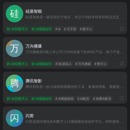
硅基智能
硅基智能是一家总部位于南京，专注于AI技术研发和商业交互落地，拥有丰富专利和授权，致力于通过数字人技术赋能企业数字化转型的领先人工智能企业。
AI3D数字人
AI视频创作
# ai
# 元宇宙
# 数字人
万兴播爆
万兴播爆是A股上市公司万兴科技旗下的AIGC产品，致力于提供AI数字人定制、IP人设定位、声像复刻、话题推荐、文案生成、智能混剪的一站式IP营销解决方案。
AI3D数字人
AI视频创作
# 3D虚拟人
# 万兴播爆
# 数字人
腾讯智影
腾讯智影是一款云端智能视频创作工具，集素材搜集、视频剪辑、渲染导出和发布于一体的免费在线剪辑平台。强大的AI智能工具，支持文本配音、数字人播报、自动字幕识别、文章转视频、去水印、视频解说、横转竖等功能，拥有丰富的素材库，极大提升创作效率，帮助用户更好地进行视频化的表达。
AI3D数字人
AI视频创作
# AI视频剪辑
# AI配音
# 免费AI配音
闪剪
闪剪是国内领先的AI数字人口播视频在线创作平台，同时拥有移动端APP版本，平台有丰富的数字人视频模板，你只需输入关键词，AI自动创作文案一键生成数字人视频，还可在线定制专属数字人形象及声音；内含200+国际化数字人模特、24+国家AI配音、AI文案创作、智能成片、照片数字人、直播快剪、视频订阅号等功能，让企业团队轻松实现矩阵营销引流，降本增效。