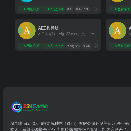
AI网址导航
AI行业分类
# ai
# AI PPT
# AI写作
AI教育学习
AI工具导航
AI工具导航（Aig123.com）是一个AI工具网址导航站，为您收集国内外AI工具、网站、软件、APP，涵盖AI写作、AI绘画、AI聊天、AI视频、AI音乐、AI游戏、AI办公、AI编程等领域，同时为您分享各类AI热点资讯、AI市场信息、AI软件教程、AI学习研究、AI行业应用等等……
AI网址导航
AI行业分类
# Aig123
# AIGC工具
# AI写作工具
AI网址导航
AI导航(ai.dh0.cn)由奇兔科技（佛山）有限公司开发并运营,是一站
式人工智能资源聚合平台,为您精选国内外优质AI工具,内容涵盖了