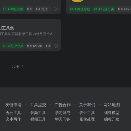
AI网址导航
# ai
# AI写作
# ai学习平台
AI网址导航
AI行业分类
# ai-nav.
AI工具集
AI工具集官网收录了国内外数百个AI工具，该导航网站包括AI写作工具、AI图像生成和背景移除、AI视频制作、AI音频转录、AI辅助编程、AI音乐生成、AI绘画设计、AI对话聊天等AI工具集合大全，以及AI学习开发的常用网站、框架和模型，帮助你加入人工智能浪潮，自动化高效完成任务！
AI行业分类
# ai-bot.cn
# AI工具大全
# AI工具导航
没有了
友链申请
工具提交
广告合作
关于我们
网站地图
办公工具
音频工具
学习研究
设计工具
训练模型
文本写作
视频工具
聊天问答
图像处理
编程开发