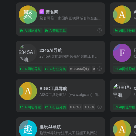
聚名网
新
聚名网是一家国内互联网域名综合服务平台，成立于2013年，涵盖了域名注册、域名预定、域名交易、域名续费、域名管理、域名查询等多项业务。历经10年的发展，聚名网拥有专业的技术团队，并与全球各大知名注册局和注册商展开了密切的合作，拥有ICANN认证资质，累计吸引了90万+的用户注册使用，在国内域名行业里
AI网址导航
AI营销工具
AI网址导航
2345AI导航
2345Ai导航是国内领先的智能工具导航平台，依托2345技术积累，精准聚合全网AI资源。包括：AI写作神器、AIPPT设计、AI视频生成、代码编程助手、智能绘图抠图等30+垂类工具，支持一键直达热门AI网站。为开发者、设计师及办公人群提供高效AI工具探索路径，快速触达前沿人工智能生态。
AI网址导航
AI行业分类
# 2345Ai导航
# AI写作
# AI办公工具
AI网址导航
AIGC工具导航
AIGC工具导航站（www.aigc.cn）简称：AIGC导航，一个全网分类最全，收录最全的生成式人工智能工具导航平台，分类包括AI写作、AI绘画、AI视频、AI办公、AI数字人、AI设计、AI语音、AI音乐、AI论文、AI简历、AI智能体、文本转语音等AI工具。AIGC导航提供一站式AI工具导航服务，帮助用户快速找到能够提升工作效率和创作能力的生产力工具。找AI工具，就上AIGC工具导航！
AI网址导航
AI行业分类
# AIGC
# AIGC导航
# AIGC工具导航
AI网址导航
趣玩AI导航
趣玩AI导航专注于人工智能工具网站,为您提供最新、最全面的AI工具网站整理和推荐,助您更好地应用AI人工智能技术提升工作效率，智驭未来，一键触达，让信息探索更出彩！