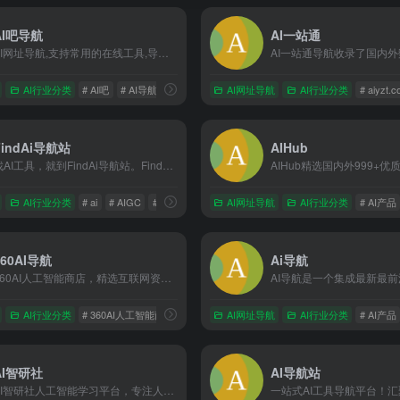
AI吧导航
AI一站通
AI网址导航,支持常用的在线工具,导航网址包含写作工具、图像工具、视频工具、对话聊天、办公工具等
AI行业分类
# AI吧
# AI导航
# 人工智能
AI网址导航
AI行业分类
# aiyzt.
FindAi导航站
AIHub
找AI工具，就到FindAi导航站。FindAi导航站是一个免费的AI工具集合网站，为用户收集分享大量免费AI工具，包括AI对话聊天、AI写作工具、AI办公、AI论文、图生视频、文生视频、AI图片生成、AI视频制作、AI编程、AI音乐生成、AI绘画设计、AI学习、AIGC、Sora、等免费工具，一起加入人工智能浪潮，助力生产效率提升!
AI行业分类
# ai
# AIGC
# AI写作
AI网址导航
AI行业分类
# AI产品
360AI导航
Ai导航
360AI人工智能商店，精选互联网资源最全的ai人工智能网，搜集并整理人工智能工具的网站、教程、资源，让您能够快速找到适合的工具和内容。收录AI工具网站、公众号、自媒体、书籍、电影等，分类包括AI趣站、AI开放平台、AI资讯、有趣网站、开源项目、AI学习平台等内容，涵盖了AI绘画，AI游戏，AI视频，AI网址大全，AI工具软件，AI搜索、AI写作、AI剪辑、AI动画、AI3D、AI游戏、AI营销等等
AI行业分类
# 360AI人工智能商店，精选互联网资源最全的ai人工智能网，搜集并整
AI网址导航
AI行业分类
# AI产品
AI智研社
AI导航站
AI智研社人工智能学习平台，专注人工智能领域的综合性AI学习平台、AI教程网，为您提供全面且深入的AI教程与资讯。包含AI助手、AI教程、AI写作、AI绘画、AI视频、AI配音、AI导航、AI电子书下载、AI大模型等领域资源，满足从入门到高阶的学习需求。我们致力于打造集知识学习、技术探索与实践应用于一体的资源宝库，助您轻松掌握AI技能，紧跟科技前沿。搜索“AI智研社”，开启智能未来之旅！