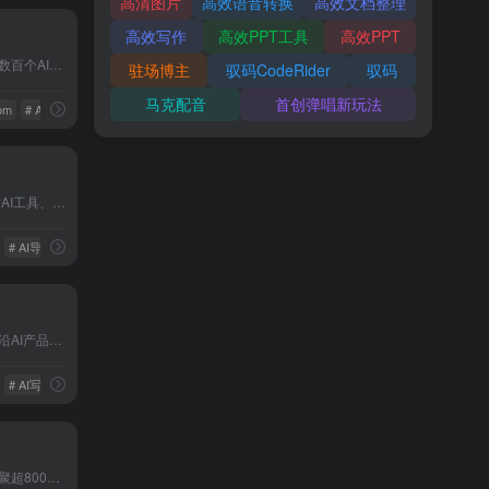
高清图片
高效语音转换
高效文档整理
高效写作
高效PPT工具
高效PPT
AI一站通导航收录了国内外数百个AI工具，包括AI写作工具、AI图像生成和背景移除、AI视频制作、AI音频转录、AI辅助编程、AI音乐生成、AI绘画设计、AI对话聊天等AI一站通合大全，以及AI学习开发的常用网站、框架和模型，帮助你加入人工智能浪潮，自动化高效完成任务！
驻场博主
驭码CodeRider
驭码
马克配音
首创弹唱新玩法
com
# AI一站通
# AI一站通合
AIHub精选国内外999+优质AI工具、资源和资讯，包括AI绘画工具、AI写作工具、AI聊天工具、AI音视频工具、AI办公工具、AI游戏制作工具、AI营销工具等AI工具大全。我们希望通过努力，让更多个人和企业，了解人工智能，用好人工智能，高效工作，快乐生活。
# AI导航
# AI工具
AI导航是一个集成最新最前沿AI产品的导航网站，提供丰富、多样化的AI产品信息和服务，为用户带来更便捷、高效、科技感的生活体验。为用户提供最新、最全面的AI产品信息，让用户快速、便捷地了解和使用各种AI产品。
理人工智能工具的网站
# AI写作
# AI导航
# AI3D
# AI写作
一站式AI工具导航平台！汇聚超800+免费AI工具，涵盖AI写作、智能绘画、论文生成、视频制作、编程辅助、音频处理等全场景工具。每日更新热门 AIGC工具（如 Sora、AI Agent），助您快速找到提升办公、创作、学习效率的实用工具！立即访问ai-nav.net，探索 AI 新可能！