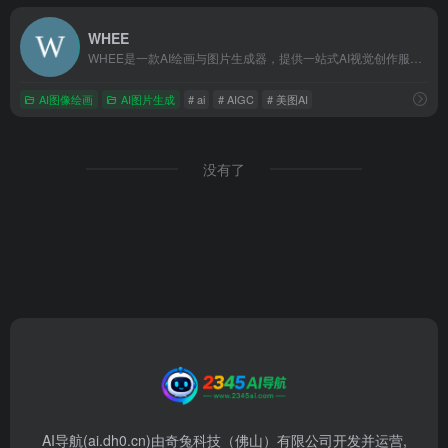
WHEE
WHEE是一款AI绘画与图片生成器，提供一站式AI视觉创作服务。WHEE不仅会画也会修图，各种AI修图功能一应俱全。使用门槛低，用户只需用自然语言表述需求，就能轻松上手。在画廊中，用户可以欣赏并学习来自多领域创作者的精美作品，为创作提供丰富的灵感来源，进而促进二创和设计师间的交流与合作。
AI图像绘画
AI图片生成
# ai
# AIGC
# 美图AI
没有了
AI导航(ai.dh0.cn)由奇兔科技（佛山）有限公司开发并运营,