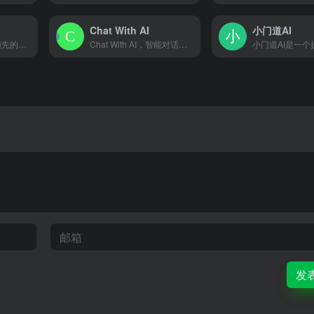
Chat With AI
小门道AI
⽂状元AI是有国内领先的公文写作工具。以最新的公文大语言模型为技术支持，深度训练语言风格、动态更新时政内容，文状元高质量提供20类写作大场景，108种细分类型，7大金句增强方向，10w+共享范文库，是你写材料的强大助手！
Chat With AI，智能对话新体验，让交流无界限，信息获取更便捷
发