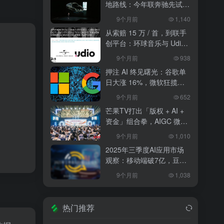
地路线：今年联奔驰先试
水，2027 年 10 万辆无人
9个月前
1,140
出租上路
从索赔 15 万 / 首，到联手
创平台：环球音乐与 Udio
和解，改写 AI 音乐行业规
9个月前
938
则
押注 AI 终见曙光：谷歌单
日大涨 16%，微软狂揽
18%，科技巨头的 “苦熬与
9个月前
652
爆发”
芒果TV打出「版权 + AI +
资金」组合拳，AIGC 微短
剧行业将迎洗牌？
9个月前
1,010
2025年三季度AI应用市场
观察：移动端破7亿，豆包
异军突起
9个月前
1,038
热门推荐