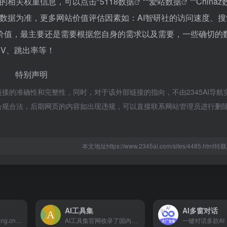
站的相关权重信息，可以点击"
5118数据
""
爱站数据
""
China
数据为准，更多网站价值评估因素如：AI智研社的访问速度、搜
价值，最主要还是需要根据您自身的需求以及需要，一些确切的
PV、跳出率等！
特别声明
部链接的准确性和完整性，同时，对于该外部链接的指向，不由2345AI导航
，都属于合规合法，后期网页的内容如出现违规，可以直接联系网站管理员进行删
本文地址https://www.2345ai.com/sites/4485.htm
AI工具集
AI多窗对话
笔灵AI写作官网(ibiling.cn) - 国内领先的AI写作助手与智能工具。专为提高写作效率而设计，提供免费的AI文章改写、论文辅助、商业计划书撰写等服务。无论是学术写作还是商业文案，笔灵AI写作都能快速生成高质量内容，简化您的写作过程。
AI工具集官网收录了国内外数百个AI工具，该导航网站包括AI写作工具、AI图像生成和背景移除、AI视频制作、AI音频转录、AI辅助编程、AI音乐生成、AI绘画设计、AI对话聊天等AI工具集合大全，以及AI学习开发的常用网站、框架和模型，帮助你加入人工智能浪潮，自动化高效完成任务！