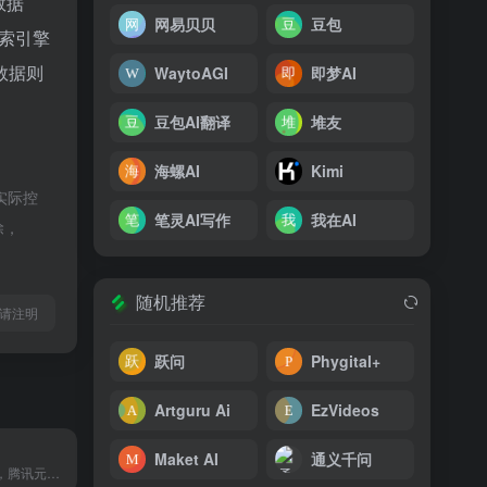
z数据
网易贝贝
豆包
索引擎
数据则
WaytoAGI
即梦AI
豆包AI翻译
堆友
海螺AI
Kimi
实际控
笔灵AI写作
我在AI
除，
随机推荐
l转载请注明
跃问
Phygital+
Artguru Ai
EzVideos
Maket AI
通义千问
一键对话多款AI，腾讯元宝、KIMI等智能助手随心切换