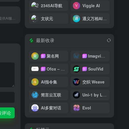
2345AI导航
Viggle AI
小门道AI是一个提供AI服务的网站，Midjourney绘画，抠图，去除水印，魔法抹除，图片变清，无损放大，SVG矢量图等服务
文状元
通义万相AI生视频
最新收录
聚名网
Imagvio AI
新
新
Ofox – 大模型 API 聚合平台
SoulVid
新
新
AI指令集
交织 Weave
简言云互联
Uni-1 by Luma AI
AI多窗对话
Evol
表评论