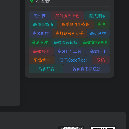
标签云
黑科技
黑白漫画上色
魔法抹除
高质量简历
高质量PPT模版
高考
高级创作
高灯财务AI助手
高灯科技
高清图片
高效语音转换
高效文档整理
高效写作
高效PPT工具
高效PPT
驻场博主
驭码CodeRider
驭码
马克配音
首创弹唱新玩法