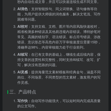
秒内自动生成文章，并且可以快速连续生成不同文章。
AI润色
：支持智能拆句、同义词替换、语句修饰等功
能，为用户提供大师级的润色服务，解决文笔浅、写作
困难等问题。
AI校对
：支持文稿、文档、图片等内容风险快速校对，
精准检测多种错误及其他易违规内容错误。博特妙笔对
常见、高频的错别字、语法错误、标点符号错误、涉政
错误、意识形态等高危内容万字审核速度仅需要15秒，
准确率达98%，内容审核能力处于行业前列。
AI续写
：在已有文章的基础上，继续生成后续内容，保
持文章的连贯性和完整性，同时支持AI续写、改写、扩
写，解决没有思路的问题。
AI灵感
：提供海量范文素材模板和经典金句，涵盖不同
岗位、不同场景、不同类型的范文素材，激发用户的写
作灵感。
三、产品特点
写作快
：自动写作功能强大，可以短时间内完成高质量
的公文写作。