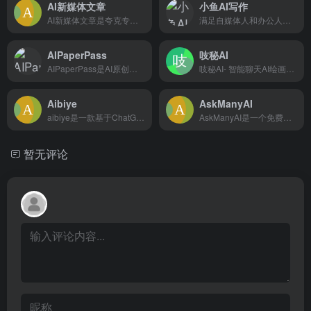
AI新媒体文章
小鱼AI写作
AI新媒体文章是夸克专为新媒体人打造的，支持“选题创作”、“文章重写”、“爆款标题”等一系列写作工具，基于实时资讯、热榜等，一键生成高质量原创文章，帮你快速抓住热点。
满足自媒体人和办公人写作创作的在线智能AI写作平台，可以用AI自动生成高质量原创内容，内容创作覆盖多种类型，满足不同场景、人群的AI创作需求以及提供个性化的自定义应用
AIPaperPass
吱秘AI
AIPaperPass是AI原创论文写作平台，10分钟产出3万字，提供真实网络数据、图、表、公式、代码，不限次2000字3级大纲，附带ppt、开题报告、任务书、40篇真实参考文献。
吱秘AI- 智能聊天AI绘画，还可以创作、编写、翻译、写代码等多种功能，满足用户生活和工作的多方面需求
Aibiye
AskManyAI
aibiye是一款基于ChatGPT最新版本端口，具备ai写论文、一键论文写作、AI论文写作、开题选题等功能，也能为公文写作、文章写作等提供灵感。aibiye产出内容旨在降本增效、根据用户的需要提供一个指导性、参考性的论文基础框架。
AskManyAI是一个免费的AI超级生产力平台，追求极致效率的工作学习搭子。提供免费无限次的GPT、Claude、Gemini使用，以及OpenAI O1、Claude 3.5 Sonnet、MidJourney、Perplexity等专业顶级模型的直连访问和高效横评。涵盖免费AI搜索、免费AI绘画、免费写作、免费对话等10万+必备AI工具。
暂无评论