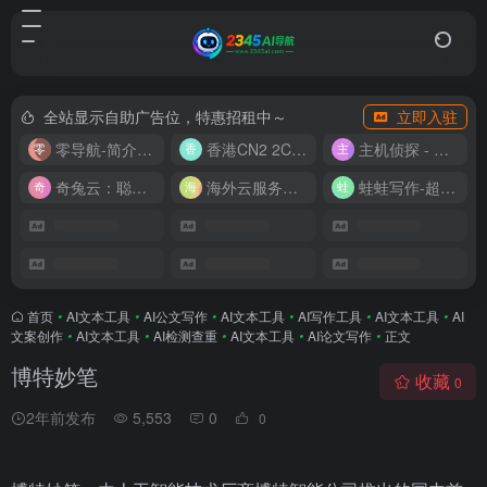
全站显示自助广告位，特惠招租中～
立即入驻
零导航-简介实用的网址导航
香港CN2 2C2G20M 9.9/月
主机侦探 - 少花钱，用好云
奇兔云：聪明人的“省”钱计划！
海外云服务器全网最低价
蛙蛙写作-超级AI智能写作助手
首页
•
AI文本工具
•
AI公文写作
•
AI文本工具
•
AI写作工具
•
AI文本工具
•
AI
文案创作
•
AI文本工具
•
AI检测查重
•
AI文本工具
•
AI论文写作
•
正文
博特妙笔
收藏
0
2年前发布
5,553
0
0