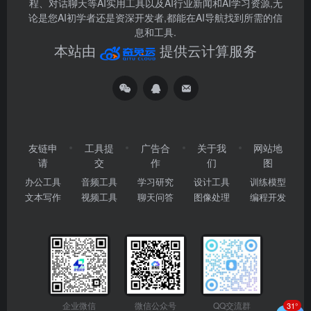
程、对话聊天等AI实用工具以及AI行业新闻和AI学习资源,无
论是您AI初学者还是资深开发者,都能在AI导航找到所需的信
息和工具.
本站由
提供云计算服务
友链申
工具提
广告合
关于我
网站地
请
交
作
们
图
办公工具
音频工具
学习研究
设计工具
训练模型
文本写作
视频工具
聊天问答
图像处理
编程开发
企业微信
微信公众号
QQ交流群
31°