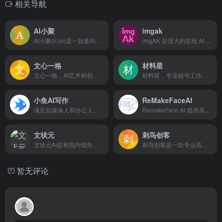
相关导航
AI小聚
imgak
AI小聚(ii.cn)是一款集AI免费聊天写作、AI绘画、AI音乐、AI视频智能软件，其AI绘图涵盖了图生图,文融图,文生图,老照片修复,艺术二维码等有关AI视觉创作服务,AI智能一键生成,助你高效解放生产力。
imgAK 是强大的在线 AI 图像处理工具
文心一格
材料星
文心一格，AI艺术和创意辅助平台，依托飞桨、文心大模型的技术创新推出的“AI作画”产品，可轻松驾驭多种风格，人人皆可“一语成画”
材料星，专业秘书工作设计、企事业单位办公AI工具，AI公文搜索、AI公文大模型，AI知识库、AI文思泉涌、AI公文纠错、AI金句标题等13大辅助功能，助力您成为大笔杆子
小鱼AI写作
ReMakeFaceAI
满足自媒体人和办公人写作创作的在线智能AI写作平台，可以用AI自动生成高质量原创内容，内容创作覆盖多种类型，满足不同场景、人群的AI创作需求以及提供个性化的自定义应用
RemakeFace AI 提供高效的人脸替换与图像重制能力，可将人脸自然融合到不同图片或视频中，帮助用户快速完成创意视觉内容。
文状元
刺鸟创客
⽂状元AI是有国内领先的公文写作工具。以最新的公文大语言模型为技术支持，深度训练语言风格、动态更新时政内容，文状元高质量提供20类写作大场景，108种细分类型，7大金句增强方向，10w+共享范文库，是你写材料的强大助手！
刺鸟创客是一款专业高效稳定的AI内容创作平台，支持AI写作、AI翻译、文章自成、文本校对、文章续写、改写润色、提取文案等功能，不论内容为新闻、小说、论文、营销策划或短视频脚本大纲，刺鸟创客都能帮助您快速获取灵感创意，瞬间打开写作思路，提高日常工作效率，助你文采更上一层楼。
暂无评论