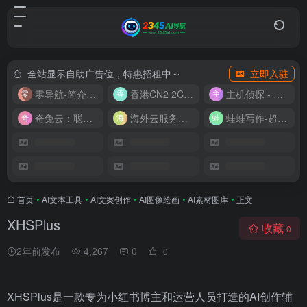
全站显示自助广告位，特惠招租中～
立即入驻
零导航-简介实用的网址导航
香港CN2 2C2G20M 9.9/月
主机侦探 - 少花钱，用好云
奇兔云：聪明人的“省”钱计划！
海外云服务器全网最低价
蛙蛙写作-超级AI智能写作助手
首页
•
AI文本工具
•
AI文案创作
•
AI图像绘画
•
AI素材图库
•
正文
XHSPlus
收藏
0
2年前发布
4,267
0
0
XHSPlus是一款专为小红书博主和运营人员打造的AI创作辅