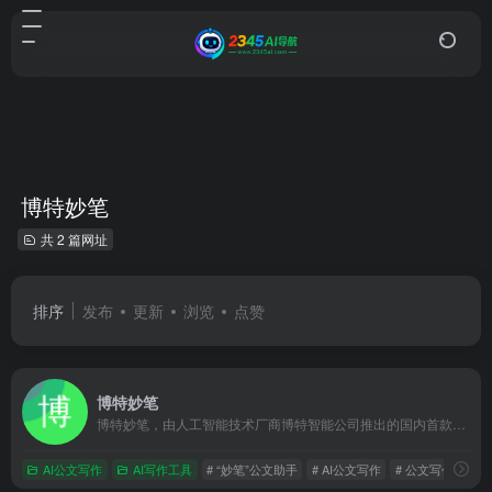
博特妙笔
共 2 篇网址
排序
发布
更新
浏览
点赞
博特妙笔
博特妙笔，由人工智能技术厂商博特智能公司推出的国内首款生成式公职人员AIGC写作工具，集合了范文参考资料、写作素材、智能写作、校对纠错、润色续写、笔杆社区、专家代笔等功能服务。适用于公职人员、事业单位人员、国企人员述职总结、心得体会、竞聘材料、发言稿、工作简报等材料写作
AI公文写作
AI写作工具
# “妙笔”公文助手
# AI公文写作
# 公文写作AI工具