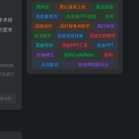
黑科技
黑白漫画上色
魔法抹除
据
高质量简历
高质量PPT模版
高考
学术研
高级创作
高灯财务AI助手
高灯科技
的需求
高清图片
高效语音转换
高效文档整理
高效写作
高效PPT工具
高效PPT
驻场博主
驭码CodeRider
驭码
马克配音
首创弹唱新玩法
45AI
理员进行
l转载请注明