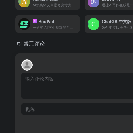
AI新媒体文章是夸克专为新媒体人打造的，支持“选题创作”、“文章重写”、“爆款标题”等一系列写作工具，基于实时资讯、热榜等，一键生成高质量原创文章，帮你快速抓住热点。
SoulVid
ChatGAi中文版
新
一站式 AI 文生视频平台，从剧本创作到成片渲染，轻松生成 AI 短剧和 MV
暂无评论