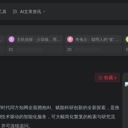
工具
AI文章资讯
M 9.9/月
主机侦探 - 少花钱，用好云
奇兔云：聪明人的“省”钱计划！
收藏
0
ic)，是大模型时代同方知网全面拥抱AI、赋能科研创新的全新探索，是推
I技术驱动的智能化服务，可大幅简化繁复的检索与研究流
，并可连续追问。