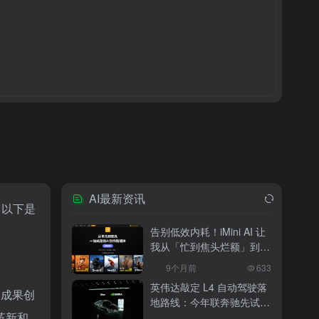
AI最新资讯
。以下是
告别低效内耗！iMini AI 让
我从「忙到焦头烂额」到
「下班准时打卡」
9个月前
633
英伟达敲定 L4 自动驾驶落
、成果创
地路线：今年联奔驰先试
革新和
水，2027 年 10 万辆无人