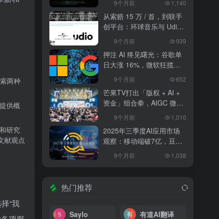
9个月前
1,140
出租上路
从索赔 15 万 / 首，到联手
创平台：环球音乐与 Udio
和解，改写 AI 音乐行业规
9个月前
939
则
押注 AI 终见曙光：谷歌单
日大涨 16%，微软狂揽
18%，科技巨头的 “苦熬与
9个月前
652
索两种
爆发”
芒果TV打出「版权 + AI +
资金」组合拳，AIGC 微短
提供概
剧行业将迎洗牌？
9个月前
1,010
和研究
2025年三季度AI应用市场
文献观点
观察：移动端破7亿，豆包
异军突起
9个月前
1,038
热门推荐
择“我
Saylo
有道AI翻译
的各项服