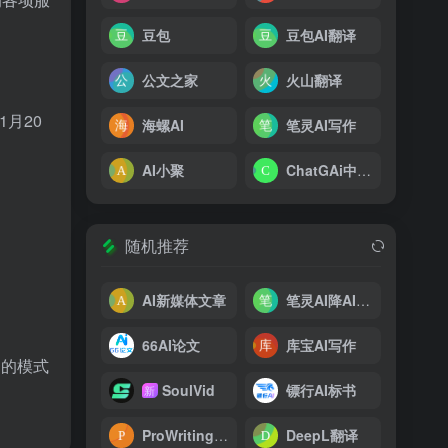
豆包
豆包AI翻译
公文之家
火山翻译
月20
海螺AI
笔灵AI写作
AI小聚
ChatGAi中文版
随机推荐
AI新媒体文章
笔灵AI降AIGC痕迹
66AI论文
库宝AI写作
习的模式
SoulVid
镖行AI标书
新
ProWritingAid
DeepL翻译