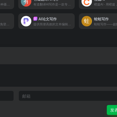
迅捷AI写作在线是一种基于人工智能技术的在线写作工具,可以帮助用户快速生成高质量的文本内容,支持多种写作类型,具备广泛的应用场景,以满足用户不同的创作需求.
有道翻译AI写作是一款专注于高效内容生成的智能工具，致力于为用户提供论文、邮件、公文通知及营销文案等多种类型的内容一键生成服务。
橙篇AI - 用橙
AI论文写作
蛙蛙写作
新
GPT中文版免费4.0-免登录-GPT3.5，GPT免费登录入口是一种生成人工智能，它是尖端语言模型 GPT-3.5 和 GPT-4 提供支持。GPT官方中文版接受了来自互联网的大量数据。而我们ChatGAi免费登录是一个值得信赖的使用GPT 镜像网站。我们采用行业领先的加密技术保护您的个人数据，绝不与无关第三方共享，它不仅安全可靠，Ai反应速度灵敏，可用于ai聊天，ai写作，ai问答、生成ppt。
提供简便高效的文本编辑功能和丰富的扩展功能，为论文写作提供全方位的支撑。
发