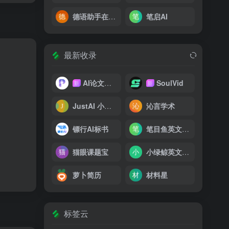
德语助手在线翻译
笔启AI
最新收录
AI论文写作
SoulVid
新
新
JustAI 小加同学
沁言学术
镖行AI标书
笔目鱼英文论文写作器
猫眼课题宝
小绿鲸英文文献阅读器
萝卜简历
材料星
标签云