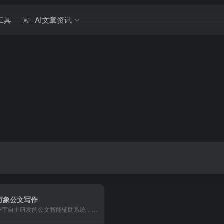
工具
AI文章资讯
万象公文写作
华宇自主研发的公文智能辅助系统，基于人工智能、大模型等前沿技术，专为政企单位打造的一站式公文知识赋能和智能写作平台。为用户提供公文智能生成、智能改写、专业知识检索、内容校对、一键排版等服务。