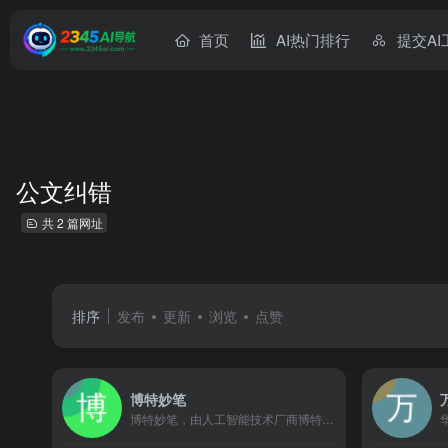
首页
AI热门排行
提交AI
公文纠错
共 2 篇网址
排序
发布
更新
浏览
点赞
博特妙笔
博特妙笔，由人工智能技术厂商博特智能公司推出的国内首款生成式公职人员AIGC写作工具，集合了范文参考资料、写作素材、智能写作、校对纠错、润色续写、笔杆社区、专家代笔等功能服务。适用于公职人员、事业单位人员、国企人员述职总结、心得体会、竞聘材料、发言稿、工作简报等材料写作