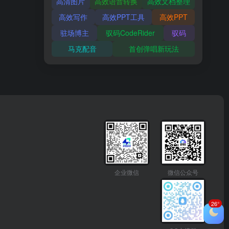
高清图片
高效语音转换
高效文档整理
高效写作
高效PPT工具
高效PPT
驻场博主
驭码CodeRider
驭码
马克配音
首创弹唱新玩法
企业微信
微信公众号
26°