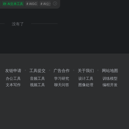
作AI工具
AI文本工具
# AIGC
# AI公文写作
# chatGPT
没有了
友链申请
工具提交
广告合作
关于我们
网站地图
办公工具
音频工具
学习研究
设计工具
训练模型
文本写作
视频工具
聊天问答
图像处理
编程开发