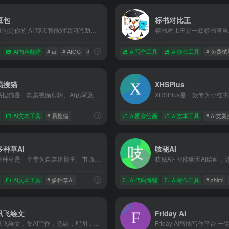
豆包
标书对比王
豆包是你的 AI 聊天智能对话问答助手，写作文案翻译编程全能工具。豆包为你答疑解惑，提供灵感，辅助创作，也可以和你畅聊任何你感兴趣的话题。
结构优化
AI内容翻译
# ai
# AIGC
# AI写作
AI写作工具
AI办公工具
# 免费试
易搜猫
XHSPlus
易搜猫是一款集视频剪辑、AI仿写及新媒体写作等功能于一体的综合性工具软件，提供海量素材下载和智能创作支持。
AI文本工具
# 易搜猫
AI图像绘画
AI文本工具
# AI文
多种草AI
吱秘AI
多种草是一个专为自媒体博主、市场运营设计的 AI 智能创作平台，服务自媒体工作者在抖音、小红书、微信等全平台文案及图文撰写
小豆芽
AI文本工具
# 多种草AI
AI代码编程
AI写作工具
# zhimi
讯飞绘文
Friday AI
讯飞绘文，集AI写作，选题，配图，排版，润色，发布等功能为一体的智能创作平台。通用稿件30分钟生成，深度稿件效率翻番。应用于企业公众号，头条，新闻、等场景。释放创意，让内容创作更轻松！