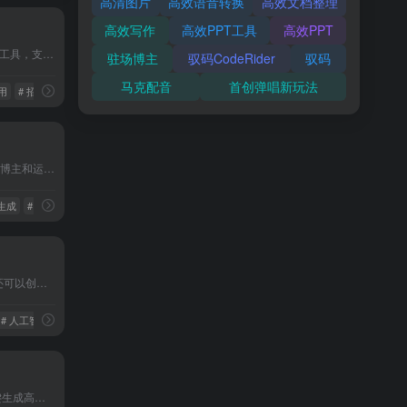
高清图片
高效语音转换
高效文档整理
高效写作
高效PPT工具
高效PPT
标书对比王是一款标书查重工具，支持多份投标文件两两相互比对，重复内容高亮标记，可快速定位重复内容原文所在位置，并可导出比对报告。
驻场博主
驭码CodeRider
驭码
马克配音
首创弹唱新玩法
用
# 招投标
# 查重
XHSPlus是一款专为小红书博主和运营人员打造的AI创作辅助工具，集成了爆款标题生成、热门内容仿写、数据分析等多种功能，旨在提升内容创作质量与运营效率
案生成
# AI标题生成
# 小红书文案排版编辑器
吱秘AI- 智能聊天AI绘画，还可以创作、编写、翻译、写代码等多种功能，满足用户生活和工作的多方面需求
# 人工智能
# 吱秘
Friday AI智能写作平台,一键生成高质量原创内容! Friday AI-国内顶尖算法模型,AI自动生成原创文章,60+丰富写作模板,十大写作场景全覆盖,支持改写,续写,扩写,搜索引擎优化,全场景媒体运营神器!