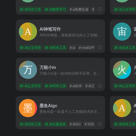
AI写作工具
AI教育学习
# ai免费生成
# AI写作
# AI创作
AI公文写作
AI神笔写作
AI写作神器，体验最前沿的人工智能技术，可以辅助各类文案写作，包括论文、小说、公文、广告文案、产品描述、品牌故事、网站页面、社交媒体内容。
AI公文写作
AI写作工具
# ai
# chatGPT
# GPT
AI文本工具
万能小in
万能小in是一款AI知识助手应用，在行业内首创了基于个人知识库的文档学习、检索提问、长文写作、资讯导读等产品服务，致力于让每个人拥有自己的AI 小模型。不止是工具,更是AI学习伙伴!
AI公文写作
AI写作工具
# ai伙伴
# AI工具
# 万能小in
AI公文写作
墨鱼Aigc
墨鱼AI是一款基于人工智能技术的文案写作工具，为用户提供一键生成营销广告、文案、原创文章等写作服务。
AI写作工具
AI文案创作
# AIGC
# 写作工具
# 写作机器人
AI写作工具