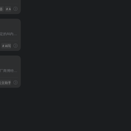
辑器
# AI写作助手
# AI智能写作
刺鸟创客是一款专业高效稳定的AI内容创作平台，支持AI写作、AI翻译、文章自成、文本校对、文章续写、改写润色、提取文案等功能，不论内容为新闻、小说、论文、营销策划或短视频脚本大纲，刺鸟创客都能帮助您快速获取灵感创意，瞬间打开写作思路，提高日常工作效率，助你文采更上一层楼。
# AI写作神器
# AI创作工具
博特妙笔，由人工智能技术厂商博特智能公司推出的国内首款生成式公职人员AIGC写作工具，集合了范文参考资料、写作素材、智能写作、校对纠错、润色续写、笔杆社区、专家代笔等功能服务。适用于公职人员、事业单位人员、国企人员述职总结、心得体会、竞聘材料、发言稿、工作简报等材料写作
”公文助手
# AI公文写作
# 公文写作AI工具