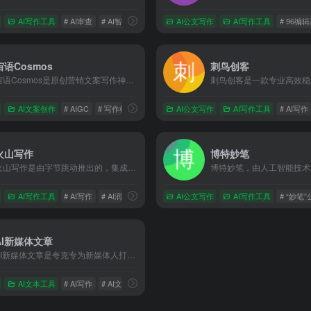
AI写作工具
# AI审查
# AI智能写作
# AI自定风格写作
AI公文写作
AI写作工具
# 96编
宙语Cosmos
刺鸟创客
宙语Cosmos是原创营销文案写作神器,通过强大的自然语言处理能力,通过输入关键词,快速生成原创的软文,可以发布在各个媒体和自媒体平台,大幅提高创作效率
AI文案创作
# AIGC
# 写作机器人
# 原创营销文案一键生成
AI公文写作
AI写作工具
# AI写作
火山写作
博特妙笔
火山写作是由字节跳动推出的，集成创作、润色、纠错、改写、翻译等能力的中英文 AI 写作助手。
AI写作工具
# AI写作
# AI润色
# AI生成
AI公文写作
AI写作工具
# “妙笔
AI新媒体文章
AI新媒体文章是夸克专为新媒体人打造的，支持“选题创作”、“文章重写”、“爆款标题”等一系列写作工具，基于实时资讯、热榜等，一键生成高质量原创文章，帮你快速抓住热点。
AI文本工具
# AI写作
# AI文章生成
# AI新媒体文章