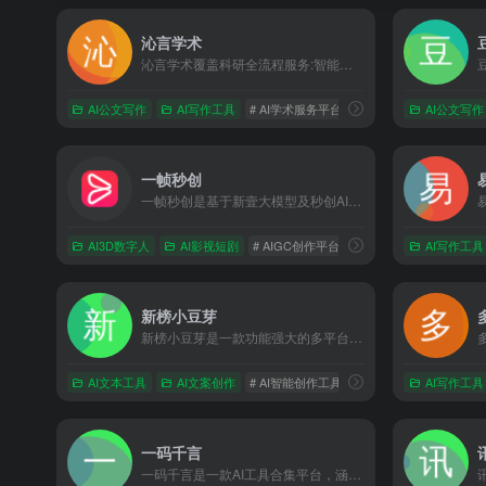
沁言学术
沁言学术覆盖科研全流程服务:智能文献检索、结构化阅读、卡片笔记、格式引用与AI写作构思,助力内容产出效率提升10倍。
AI公文写作
AI写作工具
# AI学术服务平台
# AI辅助写作
AI公文写作
# 内容
一帧秒创
一帧秒创是基于新壹大模型及秒创AIGC引擎的智能AI内容生成平台，包含AI数字人、AI帮写、AI视频、AI作画等AIGC工具，可将百家号、公众号、头条号、搜狐号、新浪微博、小红书等文章一键转视频，一键生成数字人播报视频，为企业及自媒体提供一站式视频生产，全面提升内容创作效率。
AI3D数字人
AI影视短剧
# AIGC创作平台
# AI作画
# AI帮写
AI写作工具
新榜小豆芽
新榜小豆芽是一款功能强大的多平台内容管理与创作工具，专为自媒体人及内容创作者设计，支持多账号管理、一键分发、AI智能创作及数据分析等功能。
AI文本工具
AI文案创作
# AI智能创作工具
# AI生成文章
AI写作工具
# 新榜
一码千言
一码千言是一款AI工具合集平台，涵盖了工作、学习、生活所需的AI在线工具。让工作和学习更简单，让生活和社会更美好