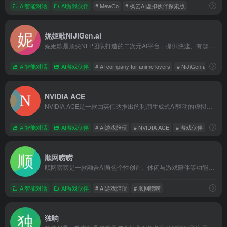
AI智能对话
AI游戏伙伴
# MewCo
# 枫云AI虚拟伙伴探索版
妮姬歌NiJiGen.ai
妮姬歌是顶尖NLP团队打造的二次元AI平台，提供快速、有趣、温暖的AI桌宠陪伴，目标2024年末达10万DAU，助力心理健康
AI智能对话
AI游戏伙伴
# AI company for anime lovers
# NiJiGen.ai
# 妮
NVIDIA ACE
NVIDIA ACE是一款由英伟达推出的利用生成式AI驱动的虚拟角色创建引擎，旨在让游戏中的NPC具备自我感知、规划和行动能力，实现更加智能化和自主化的游戏体验
AI智能对话
AI游戏伙伴
# AI游戏陪玩
# NVIDIA ACE
# 游戏伙伴
顺网唠唠
顺网唠唠是一款融合AI角色个性创造、休闲与游戏陪伴等功能的智能陪伴应用，让用户在PC和手机上都能享受个性化的AI互动体验
AI智能对话
AI游戏伙伴
# AI游戏陪玩
# 顺网唠唠
独响