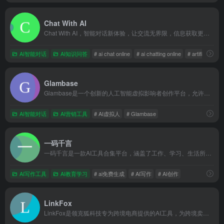
Chat With AI
Chat With AI，智能对话新体验，让交流无界限，信息获取更便捷
AI智能对话
AI知识问答
# ai chat online
# ai chatting online
# artificial chat
Glambase
Glambase是一个创新的人工智能虚拟影响者创作平台，允许用户制作和管理独特的虚拟角色，生成并分享引人入胜的内容，从而开辟新的数字内容创作和盈利途径。
AI智能对话
AI营销工具
# AI虚拟人
# Glambase
一码千言
一码千言是一款AI工具合集平台，涵盖了工作、学习、生活所需的AI在线工具。让工作和学习更简单，让生活和社会更美好
AI写作工具
AI教育学习
# ai免费生成
# AI写作
# AI创作
LinkFox
LinkFox是领克狐科技专为跨境电商提供的AI工具，为跨境卖家提供AI模特/商品图模特/AI穿衣/换脸以及各种做图/场景图/商品视频等AI工具服务，为中国百万跨境卖家降本增效。