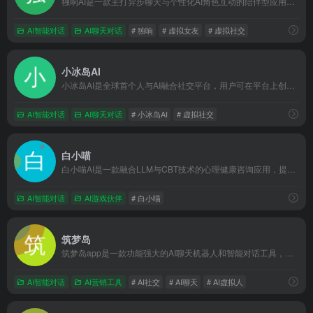
独响AI是一款主打异步聊天与个性化AI角色互动的陪伴型应用，旨在为用户提供专属AI朋友圈和智能情感支持
AI智能对话
AI聊天对话
# 独响
# 虚拟女友
# 虚拟社交
小冰岛AI
小冰岛AI是全球首个人与AI融合社交平台，用户可在平台上创造并培育自己的AI伙伴，共同生活在虚拟岛屿上
AI智能对话
AI聊天对话
# 小冰岛AI
# 虚拟社交
白小喵
白小喵AI是一款融合LLM与CBT技术的心理健康咨询应用，提供从识别自动思维到给出替代思维的全套游戏化咨询流程
AI智能对话
AI游戏伙伴
# 白小喵
筑梦岛
筑梦岛app是一款功能强大的AI聊天机器人和智能对话工具，有趣的开放剧情和逼真的AI聊天，让你体验真正的聊天互动。无论是日常闲聊或语音聊天，筑梦岛ai都能满足你的需求。快来官网免费下载试用吧！
AI智能对话
AI营销工具
# AI社交
# AI聊天
# AI虚拟人