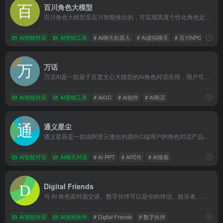
百川角色大模型
百川角色大模型是百川智能推出的，可实现高度个性化角色定制，并提供沉浸式对话体验的AI模型
AI智能对话
AI营销工具
# AI聊天机器人
# AI虚拟聊天
# 百川NPC大模型
万话
万话AI是一款基于百度文心大模型的AI角色对话应用，用户可与丰富多样的AI虚拟角色进行沉浸式互动对话
AI智能对话
AI营销工具
# AIGC
# AI创作
# AI商店
通义星尘
通义星辰是一款由阿里云推出的面向C端用户的角色对话产品，用户可以在其中创建并与个性化数字分身进行自然流畅的对话
AI智能对话
AI聊天对话
# AI PPT
# AI写作
# AI搜索
Digital Friends
与 AI 角色面对面交谈。数字伙伴可以是你的伴侣、娱乐者、助手、顾问、助手、教练、导师、老师、导师、大师等等。数字朋友可以记住你告诉他们的内容，并将与你建立跨越时间和空间的长期关系。通过文本、音频、视频或亲自使用 AR、VR 或混合现实与您的数字朋友聊天。
AI智能对话
AI游戏伙伴
# Digital Friends
# 数字伙伴