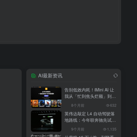
AI最新资讯
告别低效内耗！iMini AI 让
我从「忙到焦头烂额」到
「下班准时打卡」
8个月前
632
英伟达敲定 L4 自动驾驶落
地路线：今年联奔驰先试
水，2027 年 10 万辆无人
9个月前
1,135
出租上路