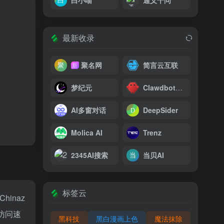
白小喵
通义千问
最新收录
聚名网
简言云互联
新
梦纪元
Clawdbot中文版
AI多窗对话
DeepSider
Molica AI
Trenz
2345AI搜索
当贝AI
标签云
Chinaz
访问速
黑科技
黑白漫画上色
魔法抹除