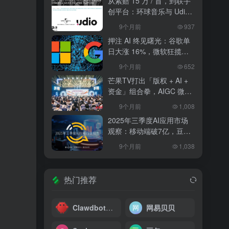
从索赔 15 万 / 首，到联手
创平台：环球音乐与 Udio
和解，改写 AI 音乐行业规
9个月前
937
则
押注 AI 终见曙光：谷歌单
日大涨 16%，微软狂揽
18%，科技巨头的 “苦熬与
9个月前
652
爆发”
芒果TV打出「版权 + AI +
资金」组合拳，AIGC 微短
剧行业将迎洗牌？
9个月前
1,008
2025年三季度AI应用市场
观察：移动端破7亿，豆包
异军突起
9个月前
1,038
热门推荐
Clawdbot中文版
网易贝贝