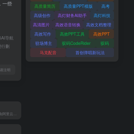
，一些
高质量简历
高质量PPT模版
高考
高级创作
高灯财务AI助手
高灯科技
高清图片
高效语音转换
高效文档整理
高效写作
高效PPT工具
高效PPT
AI导航
驻场博主
驭码CodeRider
驭码
进行删
马克配音
首创弹唱新玩法
l转载请注明
通义星辰是一款由阿里云推出的面向C端用户的角色对话产品，用户可以在其中创建并与个性化数字分身进行自然流畅的对话