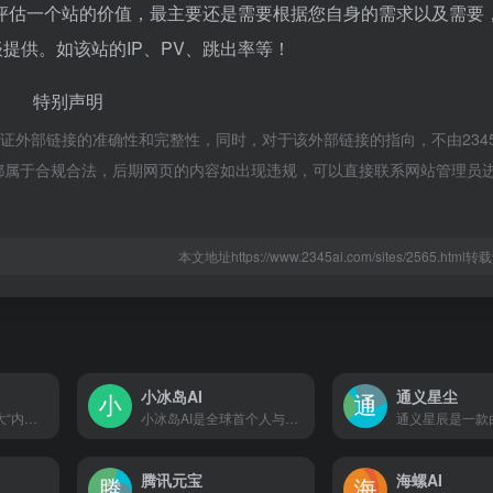
评估一个站的价值，最主要还是需要根据您自身的需求以及需要
洽谈提供。如该站的IP、PV、跳出率等！
特别声明
络，不保证外部链接的准确性和完整性，同时，对于该外部链接的指向，不由2345
的内容，都属于合规合法，后期网页的内容如出现违规，可以直接联系网站管理员
本文地址https://www.2345ai.com/sites/2565.htm
小冰岛AI
通义星尘
Kimi 是一个有着超大“内存”的智能助手，可以一口气读完二十万字的小说，还会上网冲浪，快来跟他聊聊吧 | Kimi.ai - Moonshot AI 出品的智能助手
小冰岛AI是全球首个人与AI融合社交平台，用户可在平台上创造并培育自己的AI伙伴，共同生活在虚拟岛屿上
腾讯元宝
海螺AI