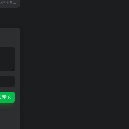
海螺AI是 MiniMax基于自研的多模态大语言模型为用户打造的AI伙伴，可以帮你智能搜索问答、精准识图解析、沉浸语音通话、专业/创意写作、文档速读总结、还有独家悬浮球功能帮你把琐事化繁为简。10倍速获取信息，10倍速解决问题。从学生到打工人，或者是自由工作者、创作者，不管你是任何角色都可以随时召唤它，上手即用，张嘴就问，无论是AI写作、AI搜题、AI办公、AI翻译、AI编程、AI创作、AI文档总结，还是陪你AI聊天、AI对话、口语陪练、模拟面试。它是你全能的AI助手。
表评论