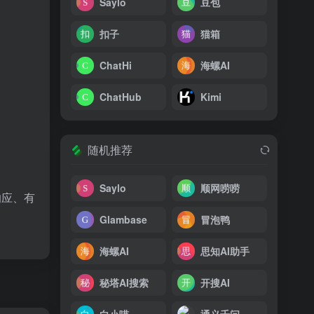
Saylo
豆包
扣子
猫箱
ChatHi
海螺AI
ChatHub
Kimi
随机推荐
Saylo
顺网唠唠
响应、有
Glambase
冒泡鸭
海螺AI
思知AI助手
秘塔AI搜索
开搜AI