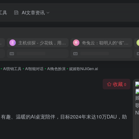
工具
AI文章资讯
M 9.9/月
主机侦探 - 少花钱，用好云
奇兔云：聪明人的“省”钱计划！
•
AI营销工具
•
AI智能对话
•
AI角色扮演
•
妮姬歌NiJiGen.ai
收藏
0
趣、温暖的AI桌宠陪伴，目标2024年末达10万DAU，助