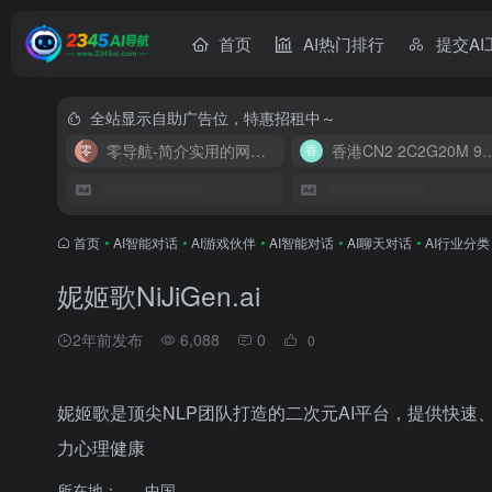
首页
AI热门排行
提交AI
全站显示自助广告位，特惠招租中～
零导航-简介实用的网址导航
香港CN2 2C2G20
首页
•
AI智能对话
•
AI游戏伙伴
•
AI智能对话
•
AI聊天对话
•
AI行业分类
妮姬歌NiJiGen.ai
2年前发布
6,088
0
0
妮姬歌是顶尖NLP团队打造的二次元AI平台，提供快速、有
力心理健康
所在地：
中国