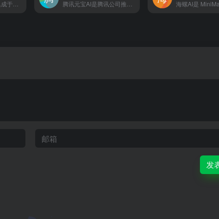
DeepSider是一款集成于浏览器侧边栏的AI对话工具
腾讯元宝AI是腾讯公司推出的一款基于自研混元大模型的C端AI助手
发