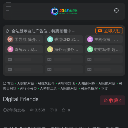
全站显示自助广告位，特惠招租中～
立即入驻
零导航-简介实用的网址导航
香港CN2 2C2G20M 9.9/月
主机侦探 - 少花钱，用好云
奇兔云：聪明人的“省”钱计划！
海外云服务器全网最低价
蛙蛙写作-超级AI智能写作助手
首页
•
AI智能对话
•
AI游戏伙伴
•
AI智能对话
•
AI知识问答
•
AI智能对话
•
AI
聊天对话
•
AI行业分类
•
AI营销工具
•
AI智能对话
•
AI角色扮演
•
正文
Digital Friends
收藏
0
2年前发布
3,568
0
0