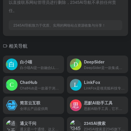
以直接联系网站管理员进行删除，2345AI导航不承担任何责
任。
2345AI导航致力于优质、实用的网络站点资源收集与分享！
相关导航
白小喵
DeepSider
白小喵AI是一款融合LLM与CBT技术的心理健康咨询应用，提供从识别自动思维到给出替代思维的全套游戏化咨询流程
DeepSider是一款集成于浏览器侧边栏的AI对话工具
ChatHub
LinkFox
ChatHub是一款基于浏览器插件的聊天机器人聚合客户端，允许用户在一个应用程序中同时使用多种聊天机器人，提供便捷、高效的智能交互体验。
LinkFox是领克狐科技专为跨境电商提供的AI工具，为跨境卖家提供AI模特/商品图模特/AI穿衣/换脸以及各种做图/场景图/商品视频等AI工具服务，为中国百万跨境卖家降本增效。
简言云互联
思默AI助手工具
全球云产品提供商
思默AI助手工具，它不仅支持AI问答，还有智能写作、AI专业训练、代码助手、AI娱乐、AI绘画和AI语音的功能，每个分类下都有不同的小功能可以使用，非常全面。
通义千问
2345AI搜索
通义是一个通情、达义的国产AI模型，可以帮你解答问题、文档阅读、联网搜索并写作总结，最多支持1000万字的文档速读。通义tongyi.ai_你的全能AI助手
2345AI搜索是2345旗下的智能搜索产品，基于深度学习的AI搜索工具，支持多语言语义解析与个性化推荐，免费使用，找答案、查资料、搜攻略、为企业与个人提供安全、稳定、流畅的搜索体验。秒级响应精准答案，开启智能搜索新时代！