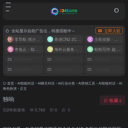
全站显示自助广告位，特惠招租中～
立即入驻
零导航-简介实用的网址导航
香港CN2 2C2G20M 9.9/月
主机侦探 - 少花钱，用好云
奇兔云：聪明人的“省”钱计划！
海外云服务器全网最低价
蛙蛙写作-超级AI智能写作助手
首页
•
AI智能对话
•
AI聊天对话
•
AI行业分类
•
AI营销工具
•
AI智能对话
•
AI
角色扮演
•
正文
独响
收藏
0
2年前发布
5,760
0
0