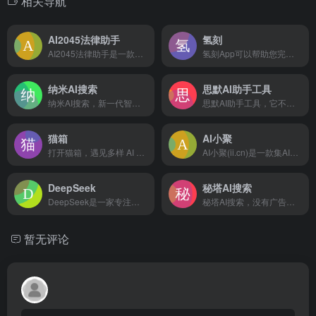
相关导航
AI2045法律助手
氢刻
AI2045法律助手是一款基于AI技术的智能法律问答工具，旨在为用户提供便捷、高效的法律咨询服务和解决方案。
氢刻App可以帮助您完成信息记录与学习记忆，用卡片的方式捕捉信息、知识、想法等，通过科学智能的学习与回顾，实现信息与知识的高效转化，形成智慧。氢刻还提供海量的学习资源，实现多人共享学习。
纳米AI搜索
思默AI助手工具
纳米AI搜索，新一代智能答案引擎，值得信赖的智能搜索伙伴，为复杂搜索提供专业支持，解锁更相关、更全面的答案。AI对用户提问进行精准语义分析，并通过追问获取更多有价值信息，将问题拆分为多组关键词后再进行搜索引擎检索，深度阅读网页内容，最终呈现逻辑清晰、准确无误的答案。
思默AI助手工具，它不仅支持AI问答，还有智能写作、AI专业训练、代码助手、AI娱乐、AI绘画和AI语音的功能，每个分类下都有不同的小功能可以使用，非常全面。
猫箱
AI小聚
打开猫箱，遇见多样 AI 角色与互动故事。身临其境地与个性鲜明、背景各异的虚拟 AI 角色聊天互动，开启专属于你们的故事！
AI小聚(ii.cn)是一款集AI免费聊天写作、AI绘画、AI音乐、AI视频智能软件，其AI绘图涵盖了图生图,文融图,文生图,老照片修复,艺术二维码等有关AI视觉创作服务,AI智能一键生成,助你高效解放生产力。
DeepSeek
秘塔AI搜索
DeepSeek是一家专注于开发先进大语言模型和相关技术的创新型科技公司，致力于通过深度学习技术实现更智能化的搜索与分析，其大模型训练成本低且性能卓越。
秘塔AI搜索，没有广告，直达结果
暂无评论