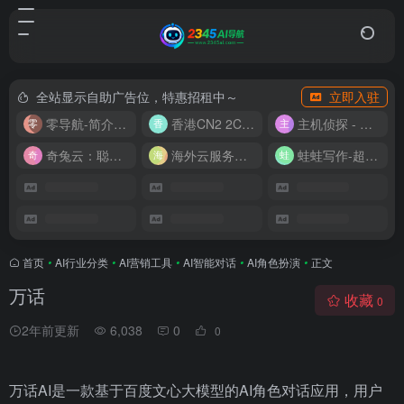
全站显示自助广告位，特惠招租中～
立即入驻
零导航-简介实用的网址导航
香港CN2 2C2G20M 9.9/月
主机侦探 - 少花钱，用好云
奇兔云：聪明人的“省”钱计划！
海外云服务器全网最低价
蛙蛙写作-超级AI智能写作助手
首页
•
AI行业分类
•
AI营销工具
•
AI智能对话
•
AI角色扮演
•
正文
万话
收藏
0
2年前更新
6,038
0
0
万话AI是一款基于百度文心大模型的AI角色对话应用，用户