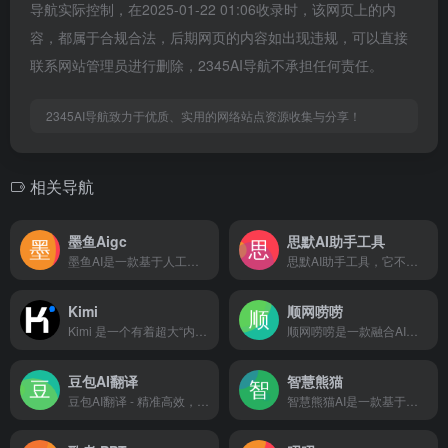
导航实际控制，在2025-01-22 01:06收录时，该网页上的内
容，都属于合规合法，后期网页的内容如出现违规，可以直接
联系网站管理员进行删除，2345AI导航不承担任何责任。
2345AI导航致力于优质、实用的网络站点资源收集与分享！
相关导航
墨鱼Aigc
思默AI助手工具
墨鱼AI是一款基于人工智能技术的文案写作工具，为用户提供一键生成营销广告、文案、原创文章等写作服务。
思默AI助手工具，它不仅支持AI问答，还有智能写作、AI专业训练、代码助手、AI娱乐、AI绘画和AI语音的功能，每个分类下都有不同的小功能可以使用，非常全面。
Kimi
顺网唠唠
Kimi 是一个有着超大“内存”的智能助手，可以一口气读完二十万字的小说，还会上网冲浪，快来跟他聊聊吧 | Kimi.ai - Moonshot AI 出品的智能助手
顺网唠唠是一款融合AI角色个性创造、休闲与游戏陪伴等功能的智能陪伴应用，让用户在PC和手机上都能享受个性化的AI互动体验
豆包AI翻译
智慧熊猫
豆包AI翻译 - 精准高效，支持多语言互译，助力跨越语言障碍
智慧熊猫AI是一款基于先进人工智能技术的智能聊天软件，具备强大的自然语言处理能力和深度学习算法，能够为用户提供高效、便捷的对话体验。它能够理解用户意图并提供精准回答，适用于生活、工作和学习等多场景，是用户贴心的助手