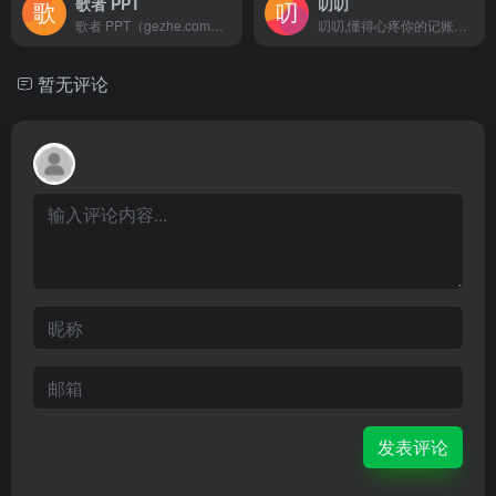
歌者 PPT
叨叨
歌者 PPT（gezhe.com）是一款永久免费的 PPT 智能生成工具。用户可将任何主题或资料轻松转为 PPT，并可选择应用大量精美模板或者自定义模板。此外，通过主动分享 PPT 案例，形成了活跃社区，帮助用户快速找到灵感，且一键复用。无论是商务演示、教育培训、学术报告还是专业领域，都能提供便捷的操作和智能化体验，让 PPT 制作更加轻松高效。
叨叨,懂得心疼你的记账本,才是好的记账本,智能AI聊天机器人
暂无评论
发表评论