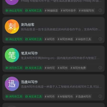
Friday AI智能写作平台,一键生成高质量原创内容! Friday AI-国内顶尖算法模型,AI自动生成原创文章,60+丰富写作模板,十大写作场景全覆盖,支持改写,续写,扩写,搜索引擎优化,全场景媒体运营神器!
AI公文写作
AI写作工具
# 96编辑器
# AI写作助手
# AI智能写作
刺鸟创客
刺鸟创客是一款专业高效稳定的AI内容创作平台，支持AI写作、AI翻译、文章自成、文本校对、文章续写、改写润色、提取文案等功能，不论内容为新闻、小说、论文、营销策划或短视频脚本大纲，刺鸟创客都能帮助您快速获取灵感创意，瞬间打开写作思路，提高日常工作效率，助你文采更上一层楼。
AI公文写作
AI写作工具
# AI写作
# AI写作神器
# AI创作工具
笔灵AI写作
笔灵AI写作官网(ibiling.cn) - 国内领先的AI写作助手与智能工具。专为提高写作效率而设计，提供免费的AI文章改写、论文辅助、商业计划书撰写等服务。无论是学术写作还是商业文案，笔灵AI写作都能快速生成高质量内容，简化您的写作过程。
AI写作工具
AI文本工具
# AI代写
# AI写作
# AI写作免费
迅捷AI写作
迅捷AI写作在线是一种基于人工智能技术的在线写作工具,可以帮助用户快速生成高质量的文本内容,支持多种写作类型,具备广泛的应用场景,以满足用户不同的创作需求.
AI写作工具
AI文本工具
# AI写作
# AI智能写作
# 迅捷AI写作