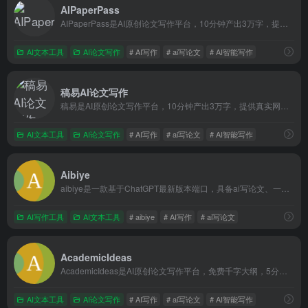
AIPaperPass
AIPaperPass是AI原创论文写作平台，10分钟产出3万字，提供真实网络数据、图、表、公式、代码，不限次2000字3级大纲，附带ppt、开题报告、任务书、40篇真实参考文献。
AI文本工具
AI论文写作
# AI写作
# ai写论文
# AI智能写作
稿易AI论文写作
稿易是AI原创论文写作平台，10分钟产出3万字，提供真实网络数据、图、表、公式、代码，不限次2000字3级大纲，附带ppt、开题报告、任务书、40篇真实参考文献。
AI文本工具
AI论文写作
# AI写作
# ai写论文
# AI智能写作
Aibiye
aibiye是一款基于ChatGPT最新版本端口，具备ai写论文、一键论文写作、AI论文写作、开题选题等功能，也能为公文写作、文章写作等提供灵感。aibiye产出内容旨在降本增效、根据用户的需要提供一个指导性、参考性的论文基础框架。
AI写作工具
AI文本工具
# aibiye
# AI写作
# ai写论文
AcademicIdeas
AcademicIdeas是AI原创论文写作平台，免费千字大纲，5分钟生成3万字初稿，提供开题报告、任务书等，重复率超过10%包退费。AcademicIdeas操作流程步骤：第一步、选择专业方向及拟定论文题目，第二步、AI智能生成论文大纲，第三步、下载论文文件。可选增值服务：开题报告、任务书、上传参考文献。
AI文本工具
AI论文写作
# AI写作
# ai写论文
# AI智能写作