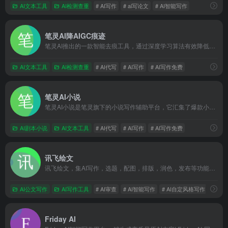
AI文本工具
AI检测查重
# AI写作
# ai写论文
# AI智能写作
笔灵AI降AIGC痕迹
笔灵AI推出的一款智能去痕工具，通过深度学习算法有效降低文章中的AIGC痕迹，提升内容原创性和流畅度
AI文本工具
AI检测查重
# AI代写
# AI写作
# AI写作免费
笔灵AI小说
笔灵AI小说是笔灵旗下的小说写作辅助平台，它汇集了爆款小说拆解、编辑大纲一键生成、200+小说生成器等功能，助力网文写作，提升写作效率，让小白也能快速上手成为网文大神
AI剧本小说
AI文本工具
# AI代写
# AI写作
# AI写作免费
讯飞绘文
讯飞绘文，集AI写作，选题，配图，排版，润色，发布等功能为一体的智能创作平台。通用稿件30分钟生成，深度稿件效率翻番。应用于企业公众号，头条，新闻、等场景。释放创意，让内容创作更轻松！
AI公文写作
AI写作工具
# AI审查
# AI智能写作
# AI自定风格写作
Friday AI