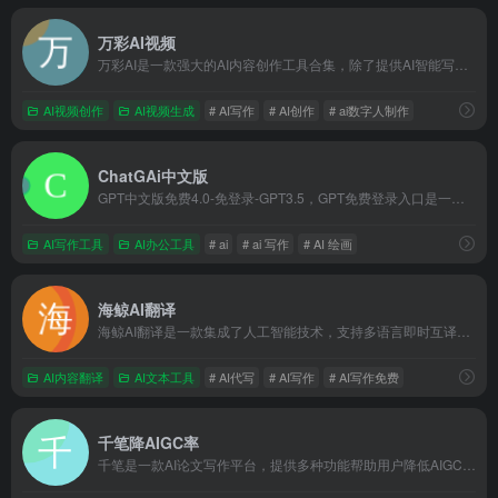
万彩AI视频
万彩AI是一款强大的AI内容创作工具合集，除了提供AI智能写作支持之外，还集成了AI换脸、AI数字人制作和AI短视频制作等强大的AI生成内容功能，进一步扩展了AI的创作领域，使您的创作具有无限可能
AI视频创作
AI视频生成
# AI写作
# AI创作
# ai数字人制作
ChatGAi中文版
GPT中文版免费4.0-免登录-GPT3.5，GPT免费登录入口是一种生成人工智能，它是尖端语言模型 GPT-3.5 和 GPT-4 提供支持。GPT官方中文版接受了来自互联网的大量数据。而我们ChatGAi免费登录是一个值得信赖的使用GPT 镜像网站。我们采用行业领先的加密技术保护您的个人数据，绝不与无关第三方共享，它不仅安全可靠，Ai反应速度灵敏，可用于ai聊天，ai写作，ai问答、生成ppt。
AI写作工具
AI办公工具
# ai
# ai 写作
# AI 绘画
海鲸AI翻译
海鲸AI翻译是一款集成了人工智能技术，支持多语言即时互译，擅长处理专业领域翻译任务，并提供语音翻译功能的在线翻译工具
AI内容翻译
AI文本工具
# AI代写
# AI写作
# AI写作免费
千笔降AIGC率
千笔是一款AI论文写作平台，提供多种功能帮助用户降低AIGC率，包括智能改写、查重修改等，确保论文的原创性和质量