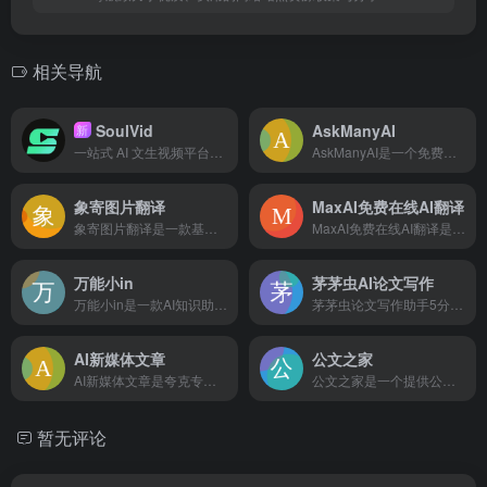
相关导航
SoulVid
AskManyAI
新
一站式 AI 文生视频平台，从剧本创作到成片渲染，轻松生成 AI 短剧和 MV
AskManyAI是一个免费的AI超级生产力平台，追求极致效率的工作学习搭子。提供免费无限次的GPT、Claude、Gemini使用，以及OpenAI O1、Claude 3.5 Sonnet、MidJourney、Perplexity等专业顶级模型的直连访问和高效横评。涵盖免费AI搜索、免费AI绘画、免费写作、免费对话等10万+必备AI工具。
象寄图片翻译
MaxAI免费在线AI翻译
象寄图片翻译是一款基于AI技术，能够精准识别并翻译图片中文字内容，同时提供图片编辑与精修功能的智能翻译工具
MaxAI免费在线AI翻译是一款功能强大、支持多语言实时翻译的在线工具，帮助用户轻松跨越语言障碍，实现无缝沟通
万能小in
茅茅虫AI论文写作
万能小in是一款AI知识助手应用，在行业内首创了基于个人知识库的文档学习、检索提问、长文写作、资讯导读等产品服务，致力于让每个人拥有自己的AI 小模型。不止是工具,更是AI学习伙伴!
茅茅虫论文写作助手5分钟快速论文灵感，结合您的专业背景，从超五亿篇文献中搜索相关文献知识投喂MMC模型，精准校正生成内容，同时我们提供论文智能续写，实时论文查重，实时纠错，实时论文降重，一键引用，赋能高效写作，沉浸式享受。
AI新媒体文章
公文之家
AI新媒体文章是夸克专为新媒体人打造的，支持“选题创作”、“文章重写”、“爆款标题”等一系列写作工具，基于实时资讯、热榜等，一键生成高质量原创文章，帮你快速抓住热点。
公文之家是一个提供公文写作模板、范文素材库以及智能AI写作服务的综合性平台，旨在帮助用户高效完成各类公文写作任务
暂无评论