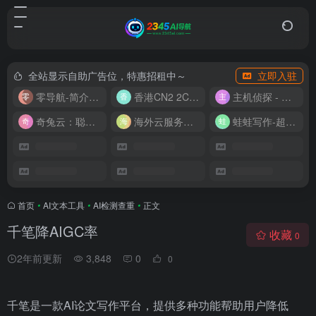
全站显示自助广告位，特惠招租中～
立即入驻
零导航-简介实用的网址导航
香港CN2 2C2G20M 9.9/月
主机侦探 - 少花钱，用好云
奇兔云：聪明人的“省”钱计划！
海外云服务器全网最低价
蛙蛙写作-超级AI智能写作助手
首页
•
AI文本工具
•
AI检测查重
•
正文
千笔降AIGC率
收藏
0
2年前更新
3,848
0
0
千笔是一款AI论文写作平台，提供多种功能帮助用户降低