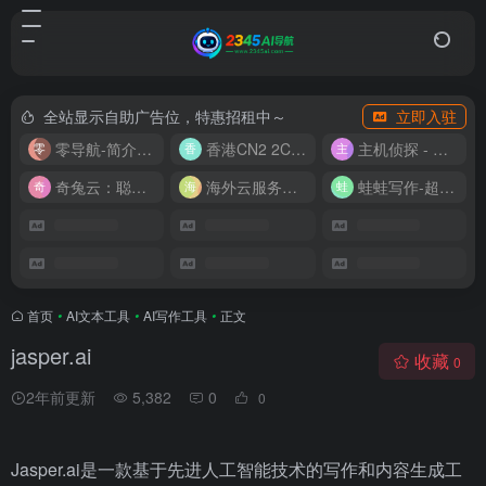
全站显示自助广告位，特惠招租中～
立即入驻
零导航-简介实用的网址导航
香港CN2 2C2G20M 9.9/月
主机侦探 - 少花钱，用好云
奇兔云：聪明人的“省”钱计划！
海外云服务器全网最低价
蛙蛙写作-超级AI智能写作助手
首页
•
AI文本工具
•
AI写作工具
•
正文
jasper.ai
收藏
0
2年前更新
5,382
0
0
Jasper.ai是一款基于先进人工智能技术的写作和内容生成工