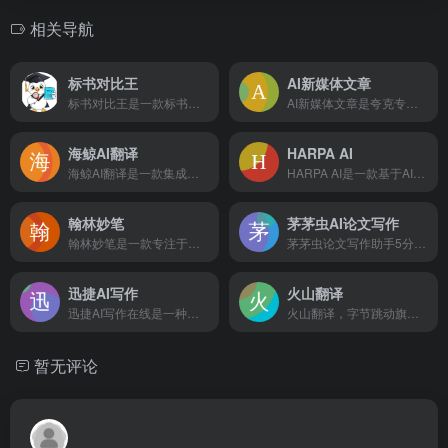
相关导航
标书对比王
AI新媒体文章
标书对比王是一款标书查重工具，支持多份投标文件两两相互比对，重复内容高亮标记，可快速定位重复内容原文所在位置，并可导出比对报告。
AI新媒体文章是夸克专为新媒体人打造的，支持“选题创作”、“文章重写”、“爆款标题”等一系列写作工具，基于实时资讯、热榜等，一键生成高质量原创文章，帮你快速抓住热点。
海鲸AI翻译
HARPA AI
海鲸AI翻译是一款集成了人工智能技术，支持多语言即时互译，擅长处理专业领域翻译任务，并提供语音翻译功能的在线翻译工具
HARPA AI是一款基于AI技术的浏览器扩展工具，提供自动化文案撰写、电子邮件管理、网络搜索与数据提取等高效功能，旨在提升用户的网络浏览和办公效率。
翰林妙笔
茅茅虫AI论文写作
翰林妙笔是一款专注于公文写作的智能AI创作平台，提供全面的写作、校对、润色及模板服务。无论是公职人员、事业单位、国企人员、还是医院、学校等机构，笔墨公文都能帮助您高效完成述职报告、调研报告、工作总结、年终总结等各类公文材料的创作。
茅茅虫论文写作助手5分钟快速论文灵感，结合您的专业背景，从超五亿篇文献中搜索相关文献知识投喂MMC模型，精准校正生成内容，同时我们提供论文智能续写，实时论文查重，实时纠错，实时论文降重，一键引用，赋能高效写作，沉浸式享受。
迅捷AI写作
火山翻译
迅捷AI写作在线是一种基于人工智能技术的在线写作工具,可以帮助用户快速生成高质量的文本内容,支持多种写作类型,具备广泛的应用场景,以满足用户不同的创作需求.
火山翻译，字节跳动旗下的机器翻译品牌，支持超过100种语种的免费在线翻译，并支持多种领域翻译
暂无评论