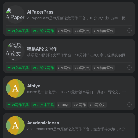
AIPaperPass
AIPaperPass是AI原创论文写作平台，10分钟产出3万字，提供真实网络数据、图、表、公式、代码，不限次2000字3级大纲，附带ppt、开题报告、任务书、40篇真实参考文献。
AI文本工具
AI论文写作
# AI写作
# ai写论文
# AI智能写作
稿易AI论文写作
稿易是AI原创论文写作平台，10分钟产出3万字，提供真实网络数据、图、表、公式、代码，不限次2000字3级大纲，附带ppt、开题报告、任务书、40篇真实参考文献。
AI文本工具
AI论文写作
# AI写作
# ai写论文
# AI智能写作
Aibiye
aibiye是一款基于ChatGPT最新版本端口，具备ai写论文、一键论文写作、AI论文写作、开题选题等功能，也能为公文写作、文章写作等提供灵感。aibiye产出内容旨在降本增效、根据用户的需要提供一个指导性、参考性的论文基础框架。
AI写作工具
AI文本工具
# aibiye
# AI写作
# ai写论文
AcademicIdeas
AcademicIdeas是AI原创论文写作平台，免费千字大纲，5分钟生成3万字初稿，提供开题报告、任务书等，重复率超过10%包退费。AcademicIdeas操作流程步骤：第一步、选择专业方向及拟定论文题目，第二步、AI智能生成论文大纲，第三步、下载论文文件。可选增值服务：开题报告、任务书、上传参考文献。