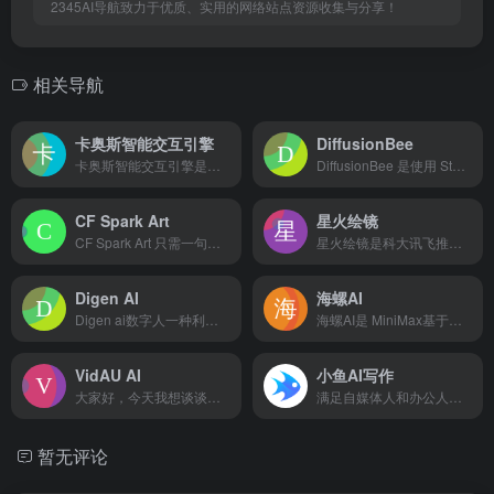
2345AI导航致力于优质、实用的网络站点资源收集与分享！
相关导航
卡奥斯智能交互引擎
DiffusionBee
卡奥斯智能交互引擎是卡奥斯COSMOPlat推出的基于工业大模型技术开发的工业知识智能搜索和解决方案精准生成平台。
DiffusionBee 是使用 Stable Diffus...
CF Spark Art
星火绘镜
CF Spark Art 只需一句文本和点击就可生成 ai ...
星火绘镜是科大讯飞推出的一款ai短视频创作平台，具有从文字描...
Digen AI
海螺AI
Digen ai数字人一种利用AI技术创建的克隆数字人，类似...
海螺AI是 MiniMax基于自研的多模态大语言模型为用户打造的AI伙伴，可以帮你智能搜索问答、精准识图解析、沉浸语音通话、专业/创意写作、文档速读总结、还有独家悬浮球功能帮你把琐事化繁为简。10倍速获取信息，10倍速解决问题。从学生到打工人，或者是自由工作者、创作者，不管你是任何角色都可以随时召唤它，上手即用，张嘴就问，无论是AI写作、AI搜题、AI办公、AI翻译、AI编程、AI创作、AI文档总结，还是陪你AI聊天、AI对话、口语陪练、模拟面试。它是你全能的AI助手。
VidAU AI
小鱼AI写作
大家好，今天我想谈谈我最近发现的一个非常酷的视频编辑工具...
满足自媒体人和办公人写作创作的在线智能AI写作平台，可以用AI自动生成高质量原创内容，内容创作覆盖多种类型，满足不同场景、人群的AI创作需求以及提供个性化的自定义应用
暂无评论