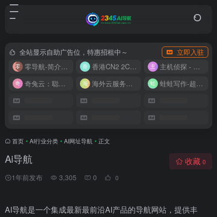
全站显示自助广告位，特惠招租中～
立即入驻
零导航-简介实用的网址导航
香港CN2 2C2G20M 9.9/月
主机侦探 - 少花钱，用好云
奇兔云：聪明人的“省”钱计划！
海外云服务器全网最低价
蛙蛙写作-超级AI智能写作助手
首页
•
AI行业分类
•
AI网址导航
•
正文
Ai导航
收藏
0
1年前发布
3,305
0
0
AI导航是一个集成最新最前沿AI产品的导航网站，提供丰