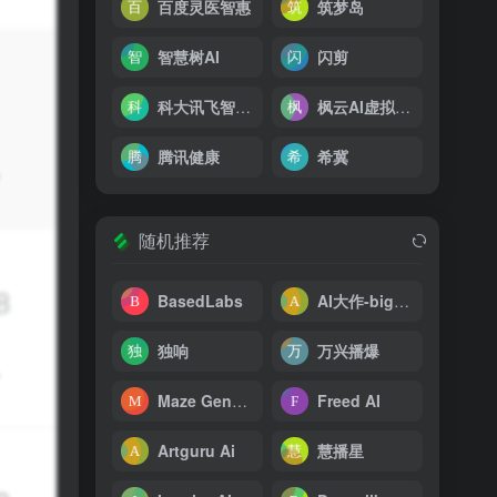
百度灵医智惠
筑梦岛
智慧树AI
闪剪
科大讯飞智慧教育
枫云AI虚拟伙伴探索版
腾讯健康
希冀
随机推荐
BasedLabs
AI大作-bigbigai
独响
万兴播爆
Maze Generator
Freed AI
Artguru Ai
慧播星