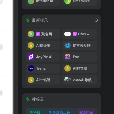
Interior AI
Dreamlike.Art
最新收录
聚名网
Ofox – 大模型 API 聚合平台
新
新
AI指令集
简言云互联
JoyPix AI
Evol
Trenz
AI吧导航
AI一站通
2345AI导航
标签云
黑科技
黑白漫画上色
魔法抹除