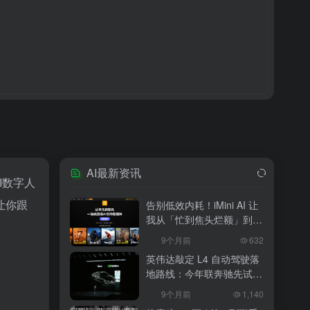
AI最新资讯
I数字人
让你跟
告别低效内耗！iMini AI 让
我从「忙到焦头烂额」到
「下班准时打卡」
9个月前
632
英伟达敲定 L4 自动驾驶落
地路线：今年联奔驰先试
水，2027 年 10 万辆无人
9个月前
1,140
出租上路