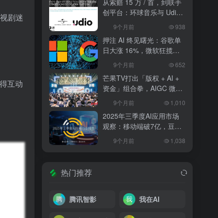
从索赔 15 万 / 首，到联手
创平台：环球音乐与 Udio
视剧迷
和解，改写 AI 音乐行业规
9个月前
938
则
押注 AI 终见曙光：谷歌单
日大涨 16%，微软狂揽
18%，科技巨头的 “苦熬与
9个月前
652
爆发”
芒果TV打出「版权 + AI +
得互动
资金」组合拳，AIGC 微短
剧行业将迎洗牌？
9个月前
1,010
2025年三季度AI应用市场
观察：移动端破7亿，豆包
异军突起
9个月前
1,038
热门推荐
腾讯智影
我在AI