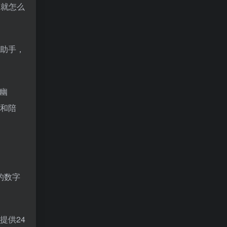
，就怎么
小助手，
幽
和陪
的数字
提供24