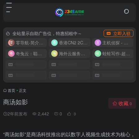
全站显示自助广告位，特惠招租中～
立即入驻
零导航-简介实用的网址导航
香港CN2 2C2G20M 9.9/月
主机侦探 - 少花钱，用好云
奇兔云：聪明人的“省”钱计划！
海外云服务器全网最低价
蛙蛙写作-超级AI智能写作助手
首页
•
正文
商汤如影
收藏
0
2年前发布
2,442
0
0
“商汤如影”是商汤科技推出的以数字人视频生成技术为核心，