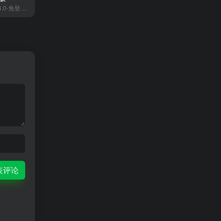
GPT中文版免费4.0-免登录-GPT3.5，GPT免费登录入口是一种生成人工智能，它是尖端语言模型 GPT-3.5 和 GPT-4 提供支持。GPT官方中文版接受了来自互联网的大量数据。而我们ChatGAi免费登录是一个值得信赖的使用GPT 镜像网站。我们采用行业领先的加密技术保护您的个人数据，绝不与无关第三方共享，它不仅安全可靠，Ai反应速度灵敏，可用于ai聊天，ai写作，ai问答、生成ppt。
表评论