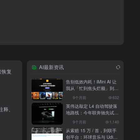
AI最新资讯
兴恢复
告别低效内耗！iMini AI 让
我从「忙到焦头烂额」到
「下班准时打卡」
9个月前
632
英伟达敲定 L4 自动驾驶落
注释、
地路线：今年联奔驰先试
水，2027 年 10 万辆无人
9个月前
1,140
出租上路
从索赔 15 万 / 首，到联手
创平台：环球音乐与 Udio