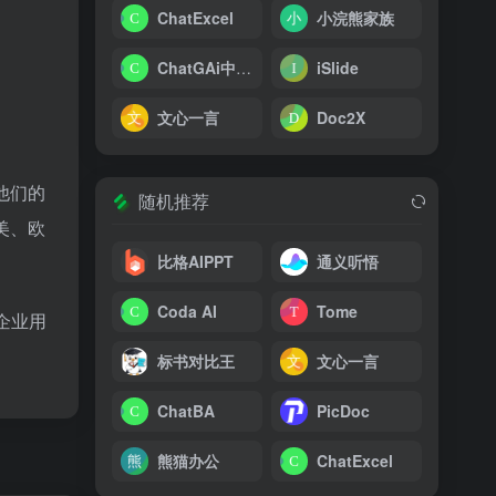
ChatExcel
小浣熊家族
ChatGAi中文版
iSlide
文心一言
Doc2X
他们的
随机推荐
美、欧
比格AIPPT
通义听悟
Coda AI
Tome
企业用
标书对比王
文心一言
ChatBA
PicDoc
熊猫办公
ChatExcel