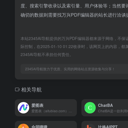
度、搜索引擎收录以及索引量、用户体验等；当然要
确切的数据则需要找万兴PDF编辑器的站长进行洽谈提
本站2345AI导航提供的万兴PDF编辑器都来源于网络，不
际控制，在2025-01-10 01:22收录时，该网页上的
2345AI导航不承担任何责任。
2345AI导航致力于优质、实用的网络站点资源收集与分享！
相关导航
爱图表
ChatBA
爱图表（aitubiao.com）就是AI图表，是由镝数科技推出的一款创新型智能数据可视化平台，专注于为用户提供便捷的图表生成、数据分析和报告撰写服务。通过接入前沿的DeepSeek系列AI模型，爱图表结合强大的数据处理能力与智能化功能，致力于帮助职场人士高效处理和表达数据，提升工作效率和报告质量。
合同嗖嗖
比格AIPPT