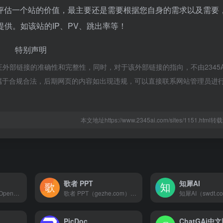
评估一个站的价值，最主要还是需要根据您自身的需求以及需要
供。如该站的IP、PV、跳出率等！
特别声明
保证外部链接的准确性和完整性，同时，对于该外部链接的指向，不由2345A
内容，都属于合规合法，后期网页的内容如出现违规，可以直接联系网站管理员进
本文地址https://www.2345ai.com/sites/1151.htm
歌者 PPT
知犀AI
ChatBA是一款利用OpenAI API，从文本智能生成PowerPoint幻灯片的AIGC工具，支持快速生成高质量、专业设计的幻灯片演示文稿。
歌者 PPT（gezhe.com）是一款永久免费的 PPT 智能生成工具。用户可将任何主题或资料轻松转为 PPT，并可选择应用大量精美模板或者自定义模板。此外，通过主动分享 PPT 案例，形成了活跃社区，帮助用户快速找到灵感，且一键复用。无论是商务演示、教育培训、学术报告还是专业领域，都能提供便捷的操作和智能化体验，让 PPT 制作更加轻松高效。
PicDoc
ChatGAi中