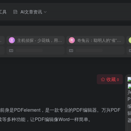
工具
AI文章资讯
M 9.9/月
主机侦探 - 少花钱，用好云
奇兔云：聪明人的“省”钱计划！
收藏
0
是PDFelement，是一款专业的PDF编辑器。万兴PDF
读等多种功能，让PDF编辑像Word一样简单。