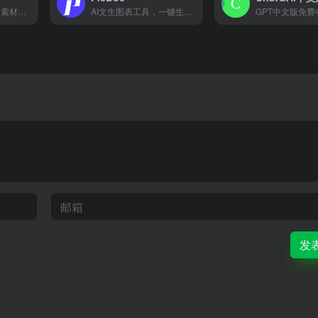
比格AIPPT提供海量素材模板，支持一键生成PPT大纲，支持导入本地大纲文件，随心更换模板配色，AI一键智能排版，单页样式自由更改，样式随要点改变，多格式导出等功能。让你告别熬夜加班，轻松实现PPT制作自由。快来体验比格AIPPT，让PPT制作更高效便捷
AI文生图表工具，一键生成思维导图/结构图/PPT图例/柱状图
发