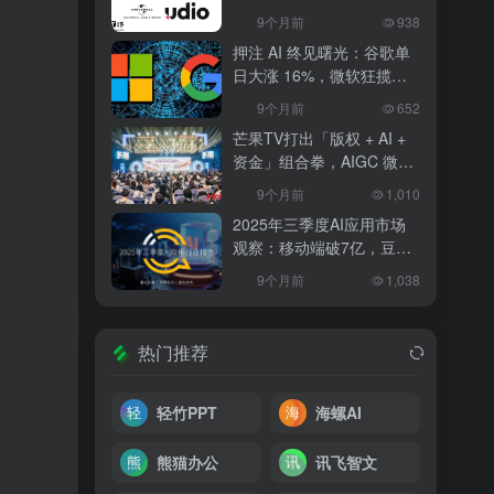
和解，改写 AI 音乐行业规
9个月前
938
则
押注 AI 终见曙光：谷歌单
日大涨 16%，微软狂揽
18%，科技巨头的 “苦熬与
9个月前
652
爆发”
芒果TV打出「版权 + AI +
资金」组合拳，AIGC 微短
剧行业将迎洗牌？
9个月前
1,010
2025年三季度AI应用市场
观察：移动端破7亿，豆包
异军突起
9个月前
1,038
热门推荐
轻竹PPT
海螺AI
熊猫办公
讯飞智文