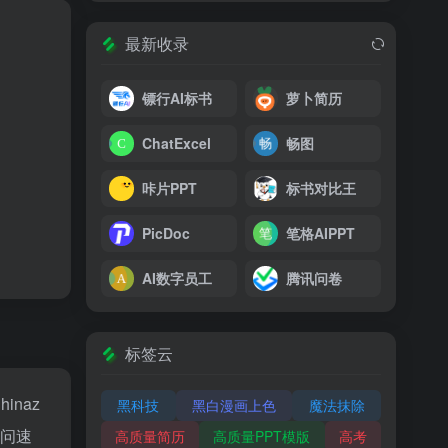
最新收录
镖行AI标书
萝卜简历
ChatExcel
畅图
咔片PPT
标书对比王
PicDoc
笔格AIPPT
AI数字员工
腾讯问卷
标签云
hinaz
黑科技
黑白漫画上色
魔法抹除
访问速
高质量简历
高质量PPT模版
高考