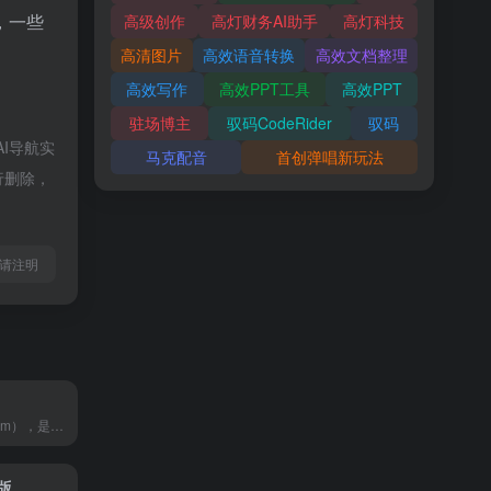
，一些
高级创作
高灯财务AI助手
高灯科技
高清图片
高效语音转换
高效文档整理
高效写作
高效PPT工具
高效PPT
驻场博主
驭码CodeRider
驭码
I导航实
马克配音
首创弹唱新玩法
行删除，
l转载请注明
知犀AI（swdt.com），是一款GPT人工智能Ai思维导图工具，输入一句话即可一键生成思维导图，助您头脑风暴、高效捕捉灵感，并自动拓展脑图或生成文章，显著提高学习或工作效率，快来知犀AI体验吧~
文版