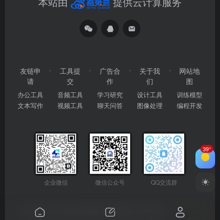
本站由
提供云计算服务
友链申
工具提
广告合
关于我
网站地
请
交
作
们
图
办公工具
音频工具
学习研究
设计工具
训练模型
文本写作
视频工具
聊天问答
图像处理
编程开发
39°
企业微信
微信公众号
QQ交流群
Copyright © 2026
2345AI导航
粤ICP备2024177666号