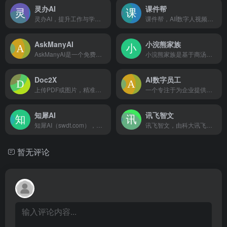
灵办AI
课件帮
灵办AI，提升工作与学习效率的最佳助手，用一款工具解决：翻译、对话、写作、AI搜索、AI阅读、文案改写、代码生成/纠正等需求
课件帮，AIÍ数字人视频课件⽣成⼯具，仅需3步即可完成视频课件创作。操作简单，输入关键词描述即可一键生成PPT，支持添加数字⼈老师。满足全行业应用场景，课件创作更高效！AI课件创作，就用课件帮！
AskManyAI
小浣熊家族
AskManyAI是一个免费的AI超级生产力平台，追求极致效率的工作学习搭子。提供免费无限次的GPT、Claude、Gemini使用，以及OpenAI O1、Claude 3.5 Sonnet、MidJourney、Perplexity等专业顶级模型的直连访问和高效横评。涵盖免费AI搜索、免费AI绘画、免费写作、免费对话等10万+必备AI工具。
小浣熊家族是基于商汤自研大语言模型的智能助手，包含代码助手、办公助手，满足用户代码编写、数据分析、编程学习等各类需求。
Doc2X
AI数字员工
上传PDF或图片，精准公式识别和表格识别,一键高效转换为 Word、LaTeX、HTML、Markdown 等多种格式。支持多语言翻译，提供双语对照翻译体验，搭载大模型技术，满足学术、办公和多场景需求。
一个专注于为企业提供智能化解决方案的平台。该网站致力于通过人工智能技术为企业打造数字化员工，提升工作效率，优化业务流程。
知犀AI
讯飞智文
知犀AI（swdt.com），是一款GPT人工智能Ai思维导图工具，输入一句话即可一键生成思维导图，助您头脑风暴、高效捕捉灵感，并自动拓展脑图或生成文章，显著提高学习或工作效率，快来知犀AI体验吧~
讯飞智文，由科大讯飞推出的一键生成ppt/word产品。根据一句话、长文本、音视频等指令智能生成文档，同时支持在线编辑、美化、排版、导出、一键动效、自动生成演讲稿等功能，让AI全流程服务到底。
暂无评论