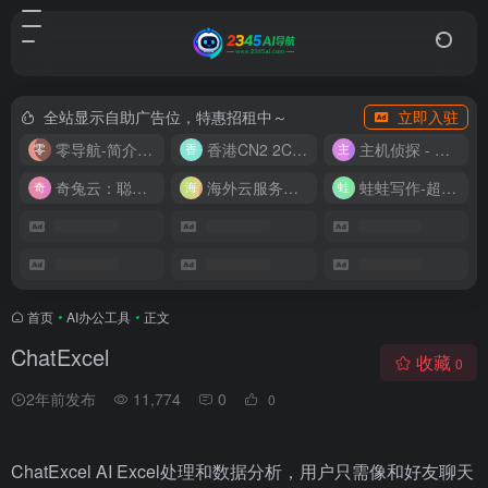
全站显示自助广告位，特惠招租中～
立即入驻
零导航-简介实用的网址导航
香港CN2 2C2G20M 9.9/月
主机侦探 - 少花钱，用好云
奇兔云：聪明人的“省”钱计划！
海外云服务器全网最低价
蛙蛙写作-超级AI智能写作助手
首页
•
AI办公工具
•
正文
ChatExcel
收藏
0
2年前发布
11,774
0
0
ChatExcel AI Excel处理和数据分析，用户只需像和好友聊天