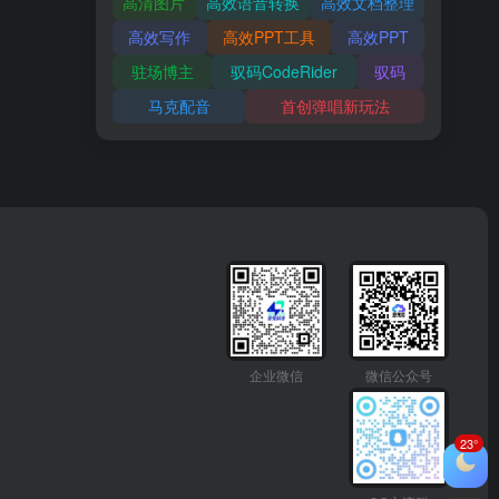
高清图片
高效语音转换
高效文档整理
高效写作
高效PPT工具
高效PPT
驻场博主
驭码CodeRider
驭码
马克配音
首创弹唱新玩法
企业微信
微信公众号
23°