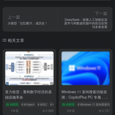
下一篇
上一篇
DeepSeek：探索人工智能在深
大模型「记忆断片」成历史！
度学习和数据挖掘中的前沿应用
与未来发展
相关文章
算力租赁：重构数字经济的基
Windows 11 新AI搜索功能首
础设施革命
测：CopilotPlus PC 专属，支
持离线自然语言搜索
AI资讯
# AI Agent
# AIGC
# AIGC应用
AI资讯
# Windows 11 新AI搜索功
1年前
2,989
2年前
3,727