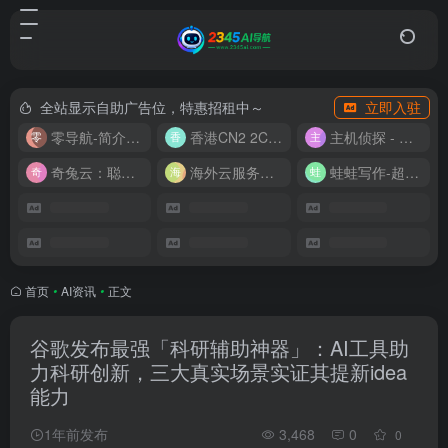
全站显示自助广告位，特惠招租中～
立即入驻
零导航-简介实用的网址导航
香港CN2 2C2G20M 9.9/月
主机侦探 - 少花钱，用好云
奇兔云：聪明人的“省”钱计划！
海外云服务器全网最低价
蛙蛙写作-超级AI智能写作助手
首页
•
AI资讯
•
正文
谷歌发布最强「科研辅助神器」：AI工具助
力科研创新，三大真实场景实证其提新idea
能力
1年前发布
3,468
0
0