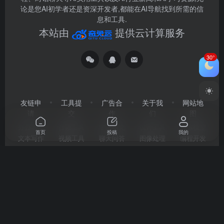
论是您AI初学者还是资深开发者,都能在AI导航找到所需的信
息和工具.
本站由
提供云计算服务
30°
友链申
工具提
广告合
关于我
网站地
请
交
作
们
图
办公工具
音频工具
学习研究
设计工具
训练模型
首页
投稿
我的
文本写作
视频工具
聊天问答
图像处理
编程开发
企业微信
微信公众号
QQ交流群