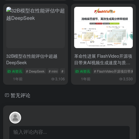
32B模型在性能评估中超越
革命性进展 FlashVideo开源项
DeepSeek
目带来AI视频生成速度与质量
的双重飞跃
AI资讯
# DeepSeek
# mini
# 云计算费用
AI资讯
# FlashVideo开源项目
1年前
3,106
1年前
3,530
暂无评论