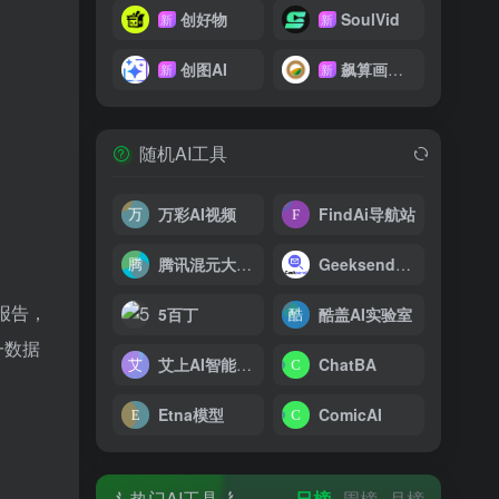
创好物
SoulVid
新
新
创图AI
飙算画影网
新
新
随机AI工具
万彩AI视频
FindAi导航站
腾讯混元大模型
Geeksend邮件营销
报告，
5百丁
酷盖AI实验室
一数据
艾上AI智能教育
ChatBA
Etna模型
ComicAI
热门AI工具
日榜
周榜
月榜