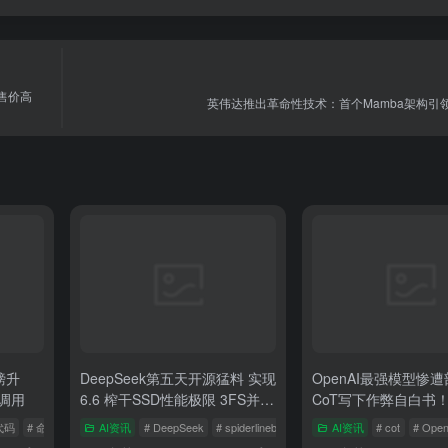
售价高
英伟达推出革命性技术：首个Mamba架构引领
磅升
DeepSeek第五天开源猛料 实现
OpenAI最强模型惨
具调用
6.6 榨干SSD性能极限 3FS并行
CoT写下作弊自白书
文件系统震撼发布 TiB超高速存
代码
# 命令提示符
AI资讯
# DeepSeek
# spiderlinebreak
# 元数据
AI资讯
# cot
# Open