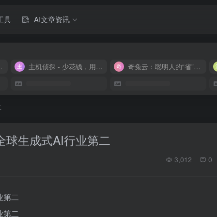
工具
AI文章资讯
M 9.9/月
主机侦探 - 少花钱，用好云
奇兔云：聪明人的“省”钱计划！
二
居全球生成式AI行业第二
3,012
0