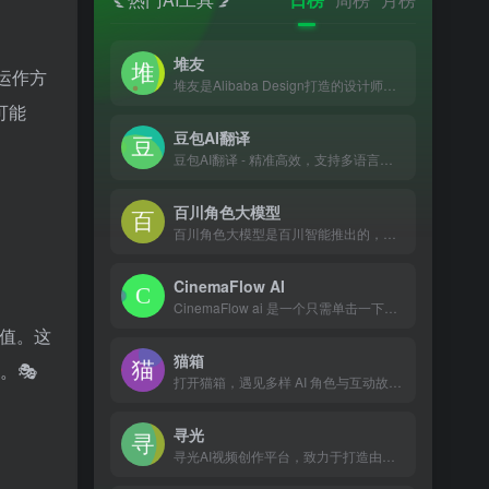
堆友
运作方
堆友是Alibaba Design打造的设计师全成长周期服务平台，围绕品质、效率、技能、成就、收入五大用户价值布局平台能力，全力服务设计师，旨在成为设计师的好朋友。 堆友历经大厂设计师团队多轮打磨雕刻，集海量高品质3D素材、实时在线渲染、多元场景功能应用、轻便好学易上手等多重优势于一身的设计神器，更自带免费可商用属性，为专业设计师、运营工友、学生小白、社交达人提供了一个零成本的在线设计站点和资源库。
可能
豆包AI翻译
豆包AI翻译 - 精准高效，支持多语言互译，助力跨越语言障碍
百川角色大模型
百川角色大模型是百川智能推出的，可实现高度个性化角色定制，并提供沉浸式对话体验的AI模型
CinemaFlow AI
CinemaFlow ai 是一个只需单击一下即可将文本转换...
价值。这
猫箱
。🎭
打开猫箱，遇见多样 AI 角色与互动故事。身临其境地与个性鲜明、背景各异的虚拟 AI 角色聊天互动，开启专属于你们的故事！
寻光
寻光AI视频创作平台，致力于打造由一流技术驱动，紧贴用户需求及应用场景的AI视觉化解决方案，提供3D特效、角色控制、精准编辑、多屏转换、画质增强等一站式视觉解决方案，赋能B端垂类行业及内容创作者，打造与各行业结合的AI视频创作工作流。针对不同行业和创作需求，提供定制化的解决方案，最大化释放每位从业者的想象力及创作潜能，让视频剪辑更加简单高效！