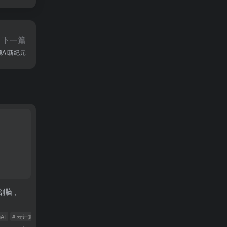
下一篇
AI新纪元
遭剖脑，
！
AI
# 云计算费用