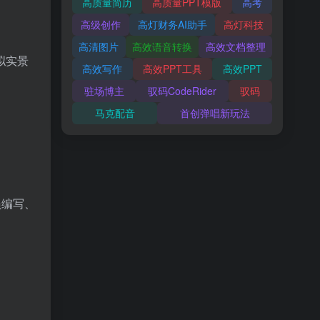
高质量简历
高质量PPT模版
高考
高级创作
高灯财务AI助手
高灯科技
高清图片
高效语音转换
高效文档整理
拟实景
高效写作
高效PPT工具
高效PPT
驻场博主
驭码CodeRider
驭码
马克配音
首创弹唱新玩法
员编写、