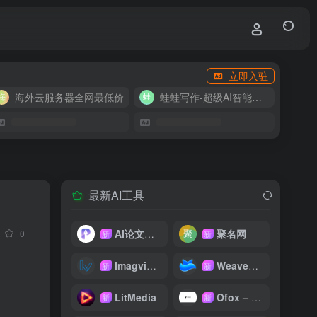
立即入驻
海外云服务器全网最低价
蛙蛙写作-超级AI智能写作助手
最新AI工具
AI论文写作
聚名网
0
新
新
Imagvio AI
WeaveFox
新
新
LitMedia
Ofox – 大模型 API 聚合平台
新
新