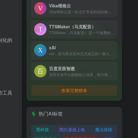
Vika维格云
Vika维格云是一款主打专业的知识检索和问答、超长图文理解生...
TTSMaker（马克配音）
TTSMaker（马克配音）是一个免费的AI配音平台，可以将文本转换成语音，支持50多种语言和300多种语音风格，包括各种热门短视频声音，强大的神经网络使语音听起来更加自然，您可以在线试听，或者按mp3、wav格式下载音频文件。
制化的
xAI
xAI，是马斯克宣布正式成立的一家人工智能公司，旨在深入研究人工智能中的“深度学习的数学”，探索AI的“万物理论”，推动AI技术的新发展。
百度灵医智惠
灵医开放平台赋能核心场景，助力医院智慧服务，企业运营提效，诊后患者管理，高质量科普创作，互联网医疗升级
查看完整榜单
些工具
热门AI标签
黑科技
黑白漫画上色
魔法抹除