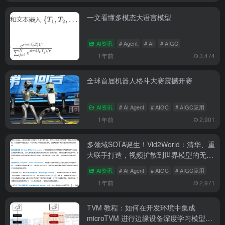
一文看懂多模态大语言模型
AI资讯
# Agent
# AI
# AIGC
1年前
3,474
全球首届机器人格斗大赛震撼开赛
AI资讯
# AI Agent
# AIGC
# AIGC应用
1年前
2,901
多领域SOTA诞生！Vid2World：清华、重
大联手打造，视频扩散到世界模型的无缝
衔接
AI资讯
# AI Agent
# AIGC
# AIGC应用
1年前
2,971
TVM 教程：如何在开发环境中集成
microTVM 进行边缘设备深度学习模型部